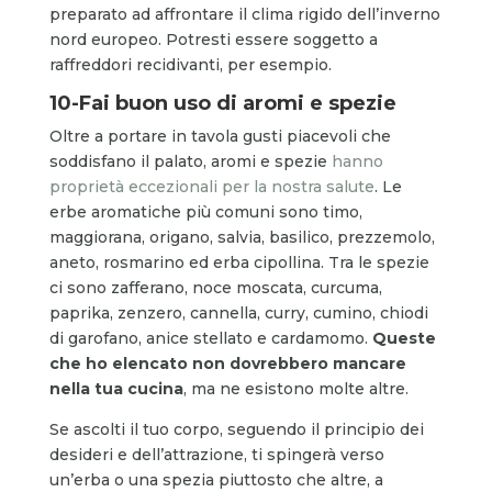
preparato ad affrontare il clima rigido dell’inverno
nord europeo. Potresti essere soggetto a
raffreddori recidivanti, per esempio.
10-Fai buon uso di aromi e spezie
Oltre a portare in tavola gusti piacevoli che
soddisfano il palato, aromi e spezie
hanno
proprietà eccezionali per la nostra salute
. Le
erbe aromatiche più comuni sono timo,
maggiorana, origano, salvia, basilico, prezzemolo,
aneto, rosmarino ed erba cipollina. Tra le spezie
ci sono zafferano, noce moscata, curcuma,
paprika, zenzero, cannella, curry, cumino, chiodi
di garofano, anice stellato e cardamomo.
Queste
che ho elencato non dovrebbero mancare
nella tua cucina
, ma ne esistono molte altre.
Se ascolti il tuo corpo, seguendo il principio dei
desideri e dell’attrazione, ti spingerà verso
un’erba o una spezia piuttosto che altre, a