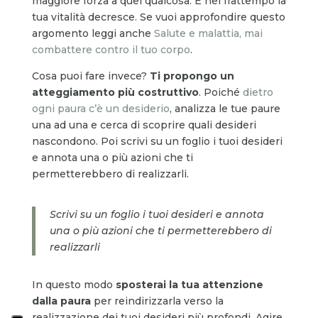
maggiore forza a quel qualcosa. E nel frattempo la
tua vitalità decresce. Se vuoi approfondire questo
argomento leggi anche
Salute e malattia, mai
combattere contro il tuo corpo
.
Cosa puoi fare invece?
Ti propongo un
atteggiamento più costruttivo
. Poiché
dietro
ogni paura c’è un desiderio
, analizza le tue paure
una ad una e cerca di scoprire quali desideri
nascondono. Poi scrivi su un foglio i tuoi desideri
e annota una o più azioni che ti
permetterebbero di realizzarli.
Scrivi su un foglio i tuoi desideri e annota
una o più azioni che ti permetterebbero di
realizzarli
In questo modo
sposterai la tua attenzione
dalla paura
per reindirizzarla verso la
realizzazione dei tuoi desideri più profondi. Agire