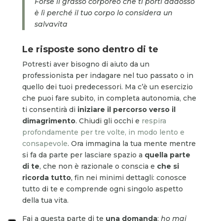
Forse il grasso corporeo che ti porti addosso
è lì perché il tuo corpo lo considera un
salvavita
Le risposte sono dentro di te
Potresti aver bisogno di aiuto da un
professionista per indagare nel tuo passato o in
quello dei tuoi predecessori. Ma c’è un esercizio
che puoi fare subito, in completa autonomia, che
ti consentirà di
iniziare il percorso verso il
dimagrimento
. Chiudi gli occhi e
respira
profondamente per tre volte, in modo lento e
consapevole
. Ora immagina la tua mente mentre
si fa da parte per lasciare spazio a
quella parte
di te
, che non è razionale o conscia e
che si
ricorda tutto
, fin nei minimi dettagli: conosce
tutto di te e comprende ogni singolo aspetto
della tua vita.
Fai a questa parte di te
una domanda
:
ho mai