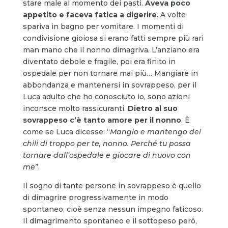
stare male al momento dei pasti.
Aveva poco
appetito e faceva fatica a digerire
. A volte
spariva in bagno per vomitare. I momenti di
condivisione gioiosa si erano fatti sempre più rari
man mano che il nonno dimagriva. L’anziano era
diventato debole e fragile, poi era finito in
ospedale per non tornare mai più… Mangiare in
abbondanza e mantenersi in sovrappeso, per il
Luca adulto che ho conosciuto io, sono azioni
inconsce molto rassicuranti.
Dietro al suo
sovrappeso c’è tanto amore per il nonno
. È
come se Luca dicesse: “
Mangio e mantengo dei
chili di troppo per te, nonno. Perché tu possa
tornare dall’ospedale e giocare di nuovo con
me
”.
Il sogno di tante persone in sovrappeso è quello
di dimagrire progressivamente in modo
spontaneo, cioè senza nessun impegno faticoso.
Il dimagrimento spontaneo e il sottopeso però,