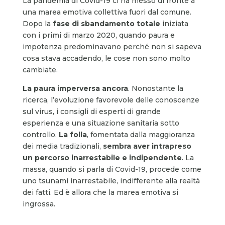
La pandemia di Covid-19 ci ha messo di fronte a
una marea emotiva collettiva fuori dal comune.
Dopo la
fase di sbandamento totale
iniziata
con i primi di marzo 2020, quando paura e
impotenza predominavano perché non si sapeva
cosa stava accadendo, le cose non sono molto
cambiate.
La paura imperversa ancora
. Nonostante la
ricerca, l’evoluzione favorevole delle conoscenze
sul virus, i consigli di esperti di grande
esperienza e una situazione sanitaria sotto
controllo.
La folla
, fomentata dalla maggioranza
dei media tradizionali,
sembra aver intrapreso
un percorso inarrestabile e indipendente
. La
massa, quando si parla di Covid-19, procede come
uno tsunami inarrestabile, indifferente alla realtà
dei fatti. Ed è allora che la marea emotiva si
ingrossa.