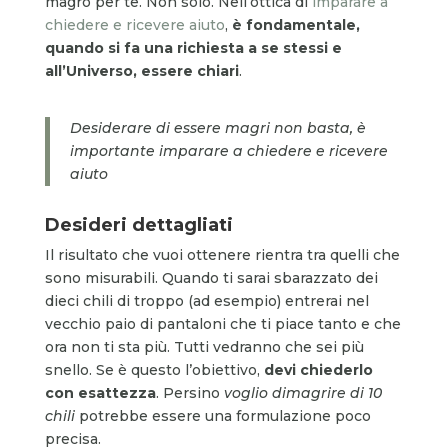
magro per te. Non solo. Nell’ottica di
imparare a
chiedere e ricevere aiuto
,
è fondamentale,
quando si fa una richiesta a se stessi e
all’Universo, essere chiari
.
Desiderare di essere magri non basta, è
importante imparare a chiedere e ricevere
aiuto
Desideri dettagliati
Il risultato che vuoi ottenere rientra tra quelli che
sono misurabili. Quando ti sarai sbarazzato dei
dieci chili di troppo (ad esempio) entrerai nel
vecchio paio di pantaloni che ti piace tanto e che
ora non ti sta più. Tutti vedranno che sei più
snello. Se è questo l’obiettivo,
devi chiederlo
con esattezza
. Persino
voglio dimagrire di 10
chili
potrebbe essere una formulazione poco
precisa.