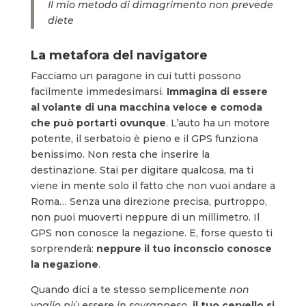
Il mio metodo di dimagrimento non prevede
diete
La metafora del navigatore
Facciamo un paragone in cui tutti possono
facilmente immedesimarsi.
Immagina di essere
al volante di una macchina veloce e comoda
che può portarti ovunque
. L’auto ha un motore
potente, il serbatoio è pieno e il GPS funziona
benissimo. Non resta che inserire la
destinazione. Stai per digitare qualcosa, ma ti
viene in mente solo il fatto che non vuoi andare a
Roma… Senza una direzione precisa, purtroppo,
non puoi muoverti neppure di un millimetro. Il
GPS non conosce la negazione. E, forse questo ti
sorprenderà:
neppure il tuo inconscio conosce
la negazione
.
Quando dici a te stesso semplicemente
non
voglio più essere in sovrappeso
, il tuo cervello si