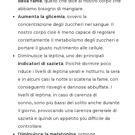
della fame
, quello che dice al nostro corpo che
abbiamo bisogno di mangiare.
Aumenta la glicemia
, ovvero la
concentrazione degli zuccheri nel sangue. Il
nostro corpo cioè è meno capace di regolare
correttamente il metabolismo degli zuccheri e
portare il giusto nutrimento alle cellule.
Diminuisce la leptina, uno dei principali
indicatori di sazietà
. Poiché dormire poco
riduce i livelli di leptina serali e notturni, la sera
e in alcuni casi la notte si scatena la fame, con
conseguenti risvegli e dannose abbuffate. I
livelli di leptina, in caso di carenza di
sonno
,
sono più bassi del solito anche durante
il giorno, provocando una carenza generale di
sazietà e quindi un appetito più difficile da
controllare.
Diminuisce la melatonina
, ormone