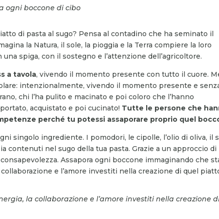
 a ogni boccone di cibo
tto di pasta al sugo? Pensa al contadino che ha seminato il
gina la Natura, il sole, la pioggia e la Terra compiere la loro
una spiga, con il sostegno e l’attenzione dell’agricoltore.
s a tavola
, vivendo il momento presente con tutto il cuore. M
colare: intenzionalmente, vivendo il momento presente e senz
ano, chi l’ha pulito e macinato e poi coloro che l’hanno
portato, acquistato e poi cucinato!
Tutte le persone che ha
mpetenze perché tu potessi assaporare proprio quel boc
 singolo ingrediente. I pomodori, le cipolle, l’olio di oliva, il s
ia contenuti nel sugo della tua pasta. Grazie a un approccio di
on consapevolezza. Assapora ogni boccone immaginando che st
 collaborazione e l’amore investiti nella creazione di quel piatt
nergia, la collaborazione e l’amore investiti nella creazione d