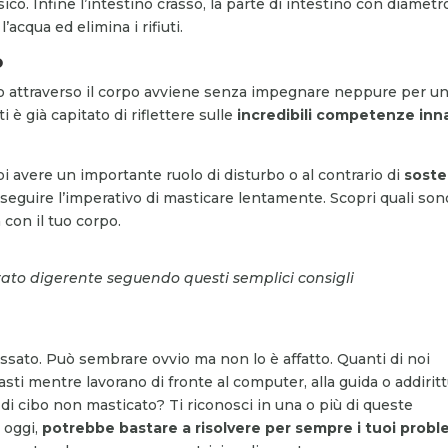
sico. Infine l’intestino crasso, la parte di intestino con diametr
acqua ed elimina i rifiuti.
o
bo attraverso il corpo avviene senza impegnare neppure per u
 è già capitato di riflettere sulle
incredibili competenze inn
 avere un importante ruolo di disturbo o al contrario di
sost
 seguire l’imperativo di masticare lentamente. Scopri quali son
 con il tuo corpo.
ato digerente seguendo questi semplici consigli
ssato. Può sembrare ovvio ma non lo è affatto. Quanti di noi
sti mentre lavorano di fronte al computer, alla guida o addirit
 di cibo non masticato? Ti riconosci in una o più di queste
a oggi,
potrebbe bastare a risolvere per sempre i tuoi probl