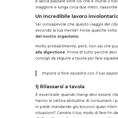
e lascia passare oltre ciò che è inutile o tos
maggiore e lunga circa due metri, riassorbe l’
Un incredibile lavoro involontari
Sei consapevole che questo viaggio del ci
secondo la tua mente? Forse qualche volta ti
del nostro organismo
.
Molto probabilmente, però, non sai che puoi
alla digestione
. Prima di tutto perché devi
consigli da seguire a tavola per fare squadra
Impara a fare squadra con il tuo appar
1) Rilassarsi a tavola
È essenziale: quando mangi devi essere rila
hanno la cattiva abitudine di consumare i pa
in piedi, mandando giù bocconi quasi interi
situazioni? Cambia il tuo modo di fare fin d