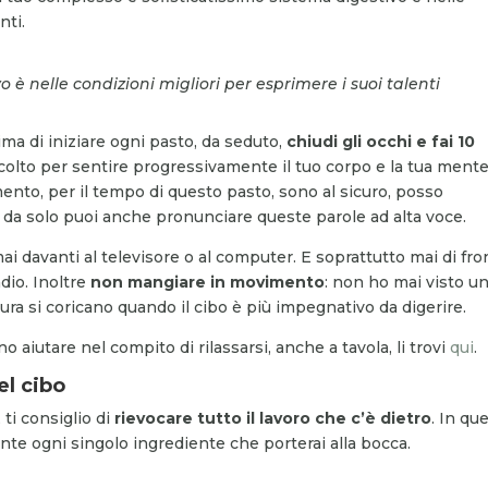
nti.
o è nelle condizioni migliori per esprimere i suoi talenti
ma di iniziare ogni pasto, da seduto,
chiudi gli occhi e fai 10
ascolto per sentire progressivamente il tuo corpo e la tua ment
omento, per il tempo di questo pasto, sono al sicuro, posso
 da solo puoi anche pronunciare queste parole ad alta voce.
i davanti al televisore o al computer. E soprattutto mai di fro
dio. Inoltre
non mangiare in movimento
: non ho mai visto u
tura si coricano quando il cibo è più impegnativo da digerire.
o aiutare nel compito di rilassarsi, anche a tavola, li trovi
qui
.
el cibo
ti consiglio di
rievocare tutto il lavoro che c’è dietro
. In qu
te ogni singolo ingrediente che porterai alla bocca.