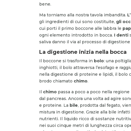
bene.
Ma torniamo alla nostra tavola imbandita.
L
gli ingredienti di cui sono costituite,
gli occ
cui porti il primo boccone alle labbra le
pap
ogni elemento introdotto in bocca.
I denti
s
saliva danno il via al processo di digestione
La digestione inizia nella bocca
Il boccone si trasforma in
bolo
: una poltigl
inghiotti, il bolo attraversa l’esofago e ragg
nella digestione di proteine e lipidi, il bol
brodo chiamato
chimo
.
Il
chimo
passa a poco a poco nella regione
dal pancreas. Ancora una volta ad agire sono
e proteine. La
bile
, prodotta dal fegato, vi
mistura in digestione. Grazie alla bile infat
nutrienti. Il liquido ricco di sostanze nutrit
nei suoi cinque metri di lunghezza circa oper