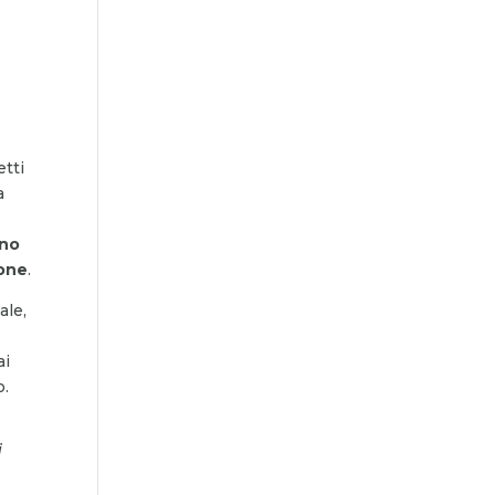
etti
a
nno
cone
.
ale,
ai
o.
i