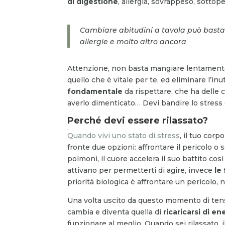
di digestione
, allergia, sovrappeso, sottop
Cambiare abitudini a tavola può bastar
allergie e molto altro ancora
Attenzione, non basta mangiare lentamente p
quello che è vitale per te, ed eliminare l’inut
fondamentale
da rispettare, che ha delle
averlo dimenticato… Devi bandire lo stress d
Perché devi essere rilassato?
Quando vivi uno stato di stress
, il tuo cor
fronte due opzioni: affrontare il pericolo o 
polmoni, il cuore accelera il suo battito cos
attivano per permetterti di agire, invece
le
priorità biologica è affrontare un pericolo,
Una volta uscito da questo momento di tens
cambia e diventa quella di
ricaricarsi di en
funzionare al meglio. Quando sei rilassato, 