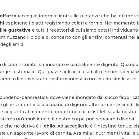
’olfatto
raccoglie informazioni sulle pietanze che hai di fronte
hi
esplorano i piatti registrando colori e forme. Nel momento 
ille gustative
e tutti i recettori di cui siamo dotati individuano
minuzzano il cibo e di concerto con gli enzimi contenuti nell
 degli amidi.
ia di cibo triturato, sminuzzato e parzialmente digerito. Quando
iunge lo stomaco. Qui, grazie agli acidi e ad altri enzimi speciali
o cambia di nuovo stato trasformandosi in un liquido simile a un
 duodeno-pancreatica, dove viene inondato dal succo fabbrica
 gli enzimi, che si occupano di digerire ulteriormente amidi, li
ene aggiunta al momento opportuno dalla cistifellea alla nostra
ti si crea un’emulsione e il nostro corpo può separare i diversi
ive che ne deriva è il
chilo
. Ad accoglierlo è l’intestino tenue, c
a un sapiente lavoro di cernita. Assimila i nutrimenti vitali e ut