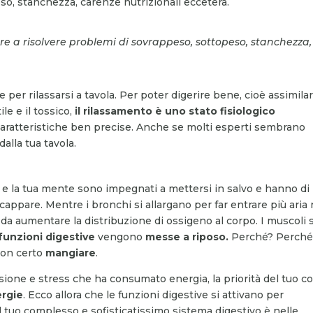
eso, stanchezza, carenze nutrizionali eccetera.
e a risolvere problemi di sovrappeso, sottopeso, stanchezza,
er rilassarsi a tavola. Per poter digerire bene, cioè assimila
ile e il tossico,
il rilassamento è uno stato fisiologico
 caratteristiche ben precise. Anche se molti esperti sembrano
alla tua tavola.
po e la tua mente sono impegnati a mettersi in salvo e hanno di
scappare. Mentre i bronchi si allargano per far entrare più aria 
ì da aumentare la distribuzione di ossigeno al corpo. I muscoli s
 funzioni
digestive
vengono
messe a riposo.
Perché? Perché
 non certo
mangiare
.
ione e stress che ha consumato energia, la priorità del tuo c
ergie
. Ecco allora che le funzioni digestive si attivano per
il tuo complesso e sofisticatissimo sistema digestivo è nelle