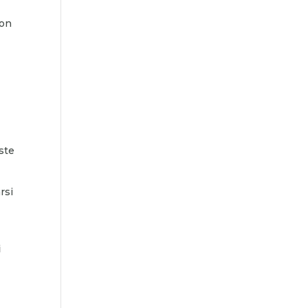
a
non
ste
rsi
i