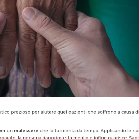
ico prezioso per aiutare quei pazienti che soffrono a causa d
 per un
malessere
che lo tormenta da tempo. Applicando le no
arato, la persona dapprima sta meglio e infine guarisce. Sap