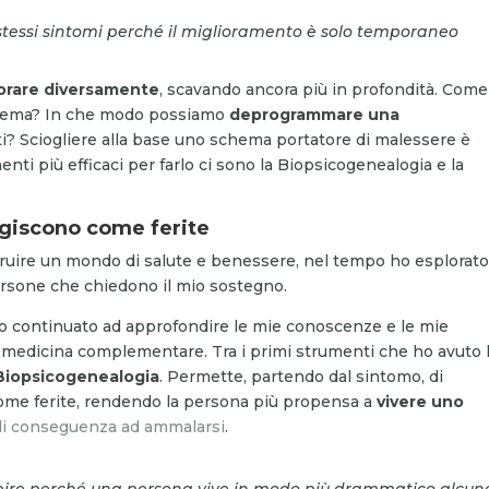
i stessi sintomi perché il miglioramento è solo temporaneo
vorare diversamente
, scavando ancora più in profondità. Come
oblema? In che modo possiamo
deprogrammare una
nti? Sciogliere alla base uno schema portatore di malessere è
enti più efficaci per farlo ci sono la Biopsicogenealogia e la
agiscono come ferite
struire un mondo di salute e benessere, nel tempo ho esplorat
persone che chiedono il mio sostegno.
ho continuato ad approfondire le mie conoscenze e le mie
 medicina complementare. Tra i primi strumenti che ho avuto 
Biopsicogenealogia
. Permette, partendo dal sintomo, di
ome ferite, rendendo la persona più propensa a
vivere uno
di conseguenza ad ammalarsi
.
pire perché una persona vive in modo più drammatico alcun