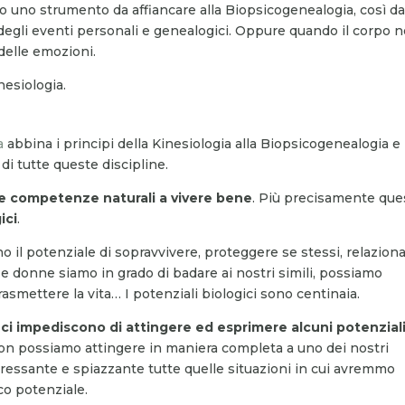
o uno strumento da affiancare alla Biopsicogenealogia, così d
degli eventi personali e genealogici. Oppure quando il corpo 
delle emozioni.
nesiologia.
a
abbina i principi della Kinesiologia alla Biopsicogenealogia e
di tutte queste discipline.
le competenze naturali a vivere bene
. Più precisamente que
ici
.
no il potenziale di sopravvivere, proteggere se stessi, relaziona
i e donne siamo in grado di badare ai nostri simili, possiamo
 trasmettere la vita… I potenziali biologici sono centinaia.
 ci impediscono di attingere ed esprimere alcuni potenzial
on possiamo attingere in maniera completa a uno dei nostri
tressante e spiazzante tutte quelle situazioni in cui avremmo
co potenziale.