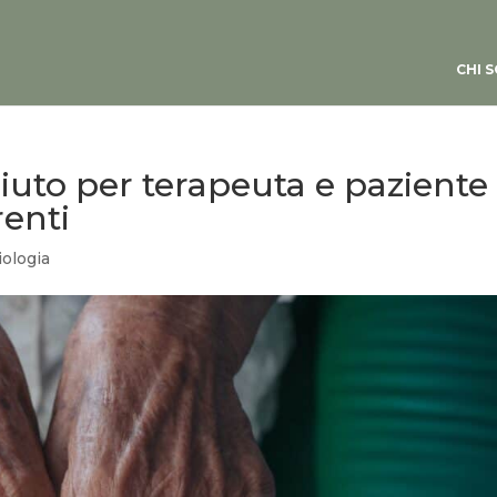
CHI 
aiuto per terapeuta e paziente
renti
iologia