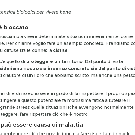
enziali biologici per vivere bene
è bloccato
 riusciamo a vivere determinate situazioni serenamente, come
cie. Per chiarire voglio fare un esempio concreto. Prendiamo 
ù diffuse tra le donne: la
cistite
.
c’è quello di
proteggere un territorio
. Dal punto di vista
sideriamo nostro sia in senso concreto sia dal punto di vis
ritti d’autore di un libro che abbiamo scritto, ma anche una pers
er dire di no ed essere in grado di far rispettare il proprio spaz
ttingere a questo potenziale fa moltissima fatica a tutelare il
n grande stress quelle situazioni (che avvengono normalmente
roteggere, fare rispettare ciò che è nostro.
 può essere causa di malattia
 proteggere ciò che possiedono e a fare rispettare in modo