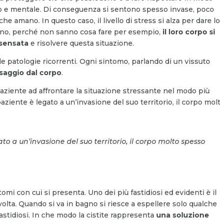
ico e mentale. Di conseguenza si sentono spesso invase, poco
e amano. In questo caso, il livello di stress si alza per dare l
scono, perché non sanno cosa fare per esempio,
il loro corpo si
a sensata
e risolvere questa situazione.
le patologie ricorrenti. Ogni sintomo, parlando di un vissuto
aggio dal corpo
.
 paziente ad affrontare la situazione stressante nel modo più
aziente è legato a un’invasione del suo territorio, il corpo mol
o a un’invasione del suo territorio, il corpo molto spesso
tomi con cui si presenta. Uno dei più fastidiosi ed evidenti è il
olta. Quando si va in bagno si riesce a espellere solo qualche
 fastidiosi. In che modo la cistite rappresenta
una soluzione