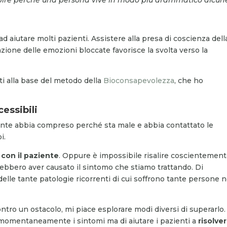
d aiutare molti pazienti. Assistere alla presa di coscienza dell
zione delle emozioni bloccate favorisce la svolta verso la
i alla base del metodo della
Bioconsapevolezza
, che ho
essibili
iente abbia compreso perché sta male e abbia contattato le
i.
 con il paziente
. Oppure è impossibile risalire coscientemen
rebbero aver causato il sintomo che stiamo trattando. Di
lle tante patologie ricorrenti di cui soffrono tante persone n
o un ostacolo, mi piace esplorare modi diversi di superarlo. 
e momentaneamente i sintomi ma di aiutare i pazienti a
risolver