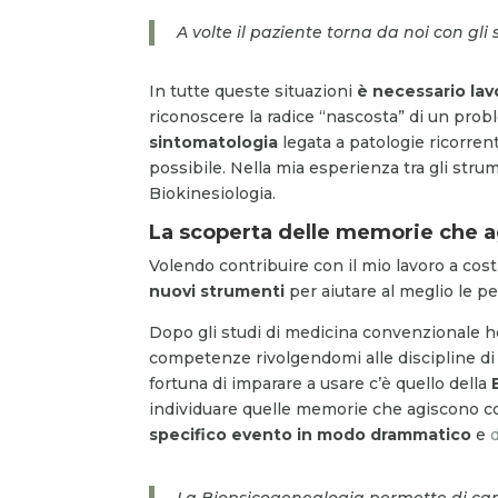
A volte il paziente torna da noi con gl
In tutte queste situazioni
è necessario la
riconoscere la radice “nascosta” di un pr
sintomatologia
legata a patologie ricorre
possibile. Nella mia esperienza tra gli strum
Biokinesiologia.
La scoperta delle memorie che 
Volendo contribuire con il mio lavoro a co
nuovi strumenti
per aiutare al meglio le 
Dopo gli studi di medicina convenzionale 
competenze rivolgendomi alle discipline di
fortuna di imparare a usare c’è quello della
individuare quelle memorie che agiscono c
specifico evento in modo drammatico
e
La Biopsicogenealogia permette di ca