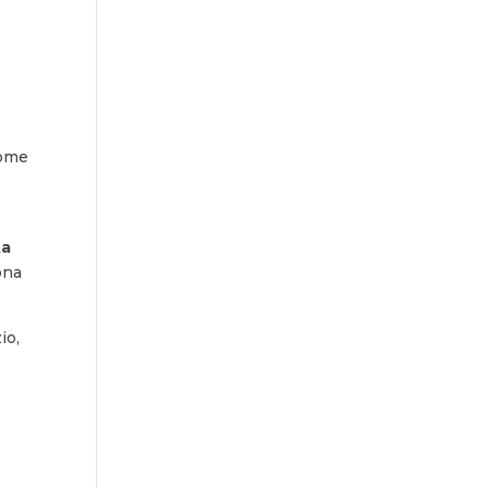
come
ta
ona
io,