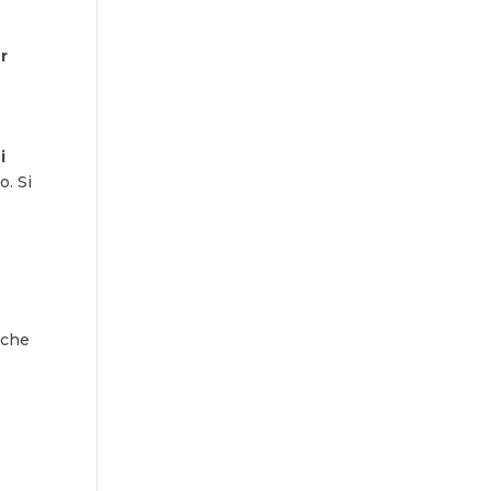
er
a
i
o. Si
nche