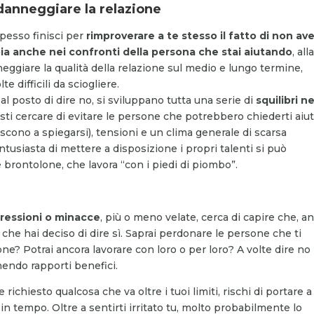
 danneggiare la relazione
spesso finisci per
rimproverare a te stesso il fatto di non av
bia anche nei confronti della persona che stai aiutando
, all
eggiare la qualità della relazione sul medio e lungo termine,
 difficili da sciogliere.
 al posto di dire no, si sviluppano tutta una serie di
squilibri ne
esti cercare di evitare le persone che potrebbero chiederti aiut
escono a spiegarsi), tensioni e un clima generale di scarsa
tusiasta di mettere a disposizione i propri talenti si può
 brontolone, che lavora “con i piedi di piombo”.
ressioni o minacce
, più o meno velate, cerca di capire che, a
 che hai deciso di dire sì. Saprai perdonare le persone che ti
ne? Potrai ancora lavorare con loro o per loro? A volte dire no
endo rapporti benefici.
richiesto qualcosa che va oltre i tuoi limiti, rischi di portare a
in tempo. Oltre a sentirti irritato tu, molto probabilmente lo