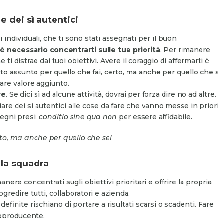
re dei sì autentici
i individuali, che ti sono stati assegnati per il buon
,
è necessario concentrarti sulle tue priorità
. Per rimanere
 ti distrae dai tuoi obiettivi. Avere il coraggio di affermarti è
ato assunto per quello che fai, certo, ma anche per quello che s
are valore aggiunto.
re
. Se dici sì ad alcune attività, dovrai per forza dire no ad altre. 
are dei sì autentici alle cose da fare che vanno messe in priori
pegni presi,
conditio
sine qua non
per essere affidabile.
rto, ma anche per quello che sei
 la squadra
manere concentrati sugli obiettivi prioritari e offrire la propria
gredire tutti, collaboratori e azienda.
efinite rischiano di portare a risultati scarsi o scadenti. Fare
roproducente.