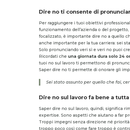
Dire no ti consente di pronuncia
Per raggiungere i tuoi obiettivi professional
funzionamento dell’azienda o del progetto
focalizzato, è importante dire no a quello che
anche importante per la tua carriera: sei st
Solo pronunciando veri sì e veri no puoi cre
Ricordati che
una giornata dura solo 24 o
tuoi no sul lavoro ti permettono di pronunci
Saper dire no ti permette di onorare gli im
Sei stato assunto per quello che fai, ce
Dire no sul lavoro fa bene a tutta
Saper dire no sul lavoro, quindi, significa ri
expertise. Sono aspetti che aiutano a far pro
Troppi impegni senza direzione né priorità d
troppo poco così come fare troppo è cont