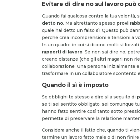
Evitare di dire no sul lavoro può
Quando fai qualcosa contro la tua volontà, 
detto no
. Ma altrettanto spesso
provi rab
quale hai detto un falso sì. Questo può dann
perché crea incomprensioni e tensioni a volte
In un quadro in cui si dicono molti sì forzati
rapporti di lavoro
. Se non sai dire no, potr
creano distanze (che gli altri magari non ri
collaborazione. Una persona inizialmente en
trasformare in un collaboratore scontento e
Quando il sì è imposto
Se obblighi te stesso a dire sì a seguito di
p
se ti sei sentito obbligato, sei comunque tu
hanno fatto sentire così tanto sotto pressio
permette di preservare la relazione manten
Considera anche il fatto che, quando ti viene 
termine un lavoro fatto male o di non finire 