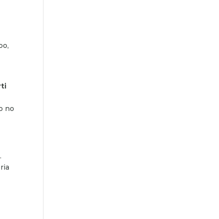
po,
ti
uo no
.
ria