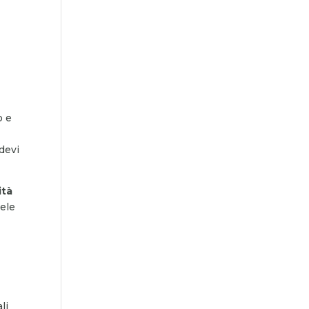
o e
 devi
ità
tele
li