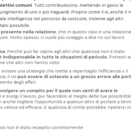
biettivi comuni
. Tutti contribuiscono, mettendo in gioco le
gimento di uno o più traguardi. Proprio come il sì, anche il 
e intelligenza nel percorso da costruire, insieme agli altri
ltato possibile.
 presente nella relazione
, che in questo caso è una relazione
ire. Molto spesso, ci vuole più coraggio a dire no sul lavoro
osa
. Perché può far capire agli altri che qualcosa non è stato
è indispensabile in tutte le situazioni di pericolo
. Potresti a
one che altri non hanno visto.
 evitare una strategia che mette a repentaglio l’efficienza o il
ra, il no
può essere di ostacolo a un grosso errore alle por
ento degli affari.
 svolgere un compito per il quale non senti di avere le
 e svolgi il lavoro, pur facendolo al meglio delle tue possibilità
ti anche togliere l’opportunità a qualcun altro di portare a ter
 veloce ed efficace. E qualcosa di simile potrebbe ripetersi in
cosa non è stato recepito correttamente