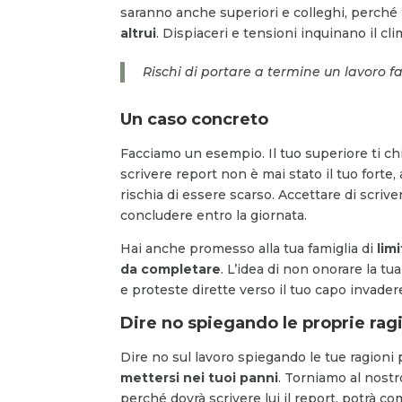
saranno anche superiori e colleghi, perché
altrui
. Dispiaceri e tensioni inquinano il cli
Rischi di portare a termine un lavoro f
Un caso concreto
Facciamo un esempio. Il tuo superiore ti chi
scrivere report non è mai stato il tuo forte, a
rischia di essere scarso. Accettare di scrive
concludere entro la giornata.
Hai anche promesso alla tua famiglia di
lim
da completare
. L’idea di non onorare la t
e proteste dirette verso il tuo capo invader
Dire no spiegando le proprie rag
Dire no sul lavoro spiegando le tue ragioni pe
mettersi nei tuoi panni
. Torniamo al nost
perché dovrà scrivere lui il report, potrà c