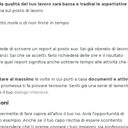
la qualità del tuo lavoro sarà bassa e tradirai le aspettative
ma sul posto di lavoro.
atto male o di non finire in tempo
ede di scrivere un report al posto suo. Sei già oberato di lavor
nzi. Sai che se accetti, farlo richiederà delle ore e il risultato
re quel report significa anche sottrarre tempo alle attività che
itare al massimo
le volte in cui porti a casa
documenti e attiv
ua promessa ti fa provare tensione. Senti già una serie di lamen
e il tuo
dialogo interiore
.
ioni
rmette di fare capire all’altro il tuo no. Avrà l’opportunità di
ro esempio. Anche se il tuo capo rischia di essere scontento
omprendere che ti preme onorare i tuoi impegni, sia professiona