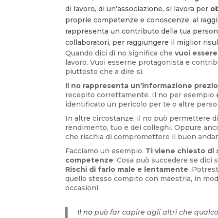
di lavoro, di un’associazione, si lavora per
o
proprie competenze e conoscenze, al raggiun
rappresenta un contributo della tua personal
collaboratori, per raggiungere il miglior risu
Quando dici di no significa che
vuoi essere
lavoro. Vuoi esserne protagonista e contribu
piuttosto che a dire sì.
Il no rappresenta un’informazione prezi
recepito correttamente. Il no per esempio
identificato un pericolo per te o altre pers
In altre circostanze, il no può permettere di
rendimento, tuo e dei colleghi. Oppure anco
che rischia di compromettere il buon andam
Facciamo un esempio.
Ti viene chiesto di
competenze
. Cosa può succedere se dici sì
Rischi di farlo male e lentamente
. Potres
quello stesso compito con maestria, in modo
occasioni.
Il no
può far capire agli altri che qual