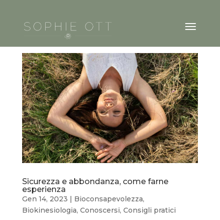
Sicurezza e abbondanza, come farne
esperienza
Gen 14, 2023
|
Bioconsapevolezza
,
Biokinesiologia
,
Conoscersi
,
Consigli pratici