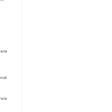
e
tarla
indi
nsia