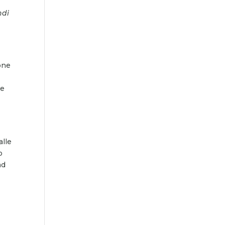
ndi
ione
 e
alle
o
ad