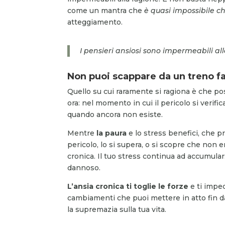
come un mantra che
è quasi impossibile ch
atteggiamento.
I pensieri ansiosi sono impermeabili al
Non puoi scappare da un treno 
Quello su cui raramente si ragiona è che po
ora: nel momento in cui il pericolo si verif
quando ancora non esiste.
Mentre
la paura
e lo stress benefici, che p
pericolo, lo si supera, o si scopre che non 
cronica. Il tuo stress continua ad accumula
dannoso.
L’ansia cronica ti toglie le forze
e ti imped
cambiamenti che puoi mettere in atto fin d
la supremazia sulla tua vita.