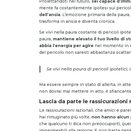
Proiettandoti nel futuro,
sei capace d’imm
mente fa costantemente ipotesi sui pericoli
dell’ansia
. L’emozione primaria della paura
trasforma in ansia e diventa cronica.
Se vivi nella paura costante di pericoli ipote
paura,
mantiene elevato il tuo livello di s
abbia l’energia per agire
nel momento in cu
del pericolo non saresti abbastanza scatta
Se vivi nella paura di pericoli ipotetici,
Ma essere sempre in stato di allerta, in att
non dovrai mai mettere in atto, è sfiancante
Lascia da parte le rassicurazioni 
Le rassicurazioni razionali, che amici e par
hai rimuginato più volte,
non hanno alcun
che qualcuno ti dica
non preoccuparti, quel
impermeabili alla ragione. E non basta neppu