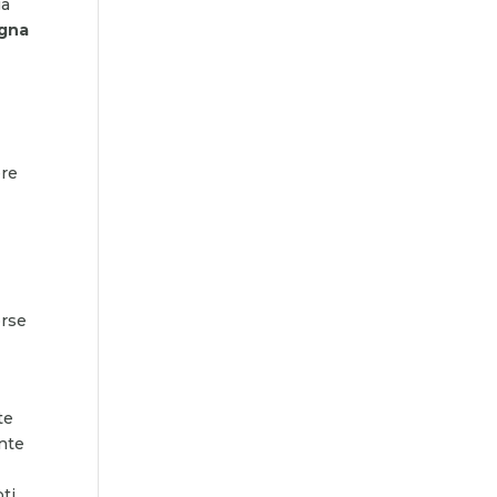
ua
egna
ere
orse
te
ente
oti