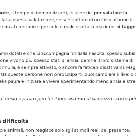
.
ante
, il tempo di immobilizzarti, in silenzio,
per
valutare la
 fatta questa valutazione, se si è trattato di un falso allarme il
uando al contrario il pericolo è reale scatta la reazione:
si fugge
 siamo dotati e che ci accompagna fin dalla nascita, spesso subi
ne vivono più spesso stati di ansia, perché il loro sistema di
lla, è sempre attivato, o ancora fa fatica a disattivarsi. Maga
 tra queste persone non preoccuparti, puoi cambiare il livello 
lla paura e iniziare a vivere sperimentando meno ansia e stre
di ansia e paura perché il loro sistema di sicurezza scatta pe
 difficoltà
ie animali, non reagisce solo agli stimoli reali del presente.