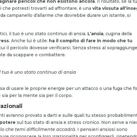
aginare pericoli che non esistono ancora
. Il risultato, se la t
 che potresti trovarti ad affrontare, è una
vita vissuta all’ins
, da campanello d’allarme che dovrebbe durare un istante, si
tici, il tuo è uno stato continuo di ansia.
L’ansia
, cugina della
tress
. Anche lui è utile:
ha il compito di fare in modo che tu
i il pericolo dovesse verificarsi. Senza stress al sopraggiung
nte da scappare o combattere.
 il tuo è uno stato continuo di ansia
esa di usare le proprie energie per un attacco o una fuga che f
 sia per la mente sia per il corpo.
razionali
enti avranno provato a darti e sulle quali tu stesso probabilmen
 potere
sul tuo stato di ansia e stress cronico. Non serve a ni
lo che temi difficilmente accadrà
. I pensieri ansiosi sono
re riconoscere la loro irrazionalità per sconfiggerli, ripetend