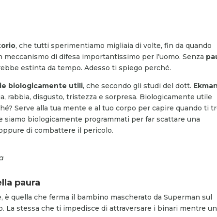
torio
, che tutti sperimentiamo migliaia di volte, fin da quando
n meccanismo di difesa importantissimo per l’uomo. Senza
pa
rebbe estinta da tempo. Adesso ti spiego perché.
ie biologicamente utili
, che secondo gli studi del dott.
Ekma
a, rabbia, disgusto, tristezza e sorpresa. Biologicamente utile
rché? Serve alla tua mente e al tuo corpo per capire quando ti tr
reale siamo biologicamente programmati per far scattare una
 oppure di combattere il pericolo.
sa
lla paura
e, è quella che ferma il bambino mascherato da Superman sul
o. La stessa che ti impedisce di attraversare i binari mentre u