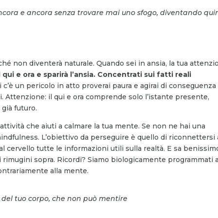
ancora e ancora senza trovare mai uno sfogo, diventando qui
ché non diventerà naturale. Quando sei in ansia, la tua attenz
qui e ora e sparirà l’ansia. Concentrati sui fatti reali
li c’è un pericolo in atto proverai paura e agirai di conseguenza
ai. Attenzione: il qui e ora comprende solo l’istante presente,
già futuro.
’attività che aiuti a calmare la tua mente. Se non ne hai una
indfulness. L’obiettivo da perseguire è quello di riconnettersi 
l cervello tutte le informazioni utili sulla realtà. E sa benissim
 ci rimugini sopra. Ricordi? Siamo biologicamente programmati 
contrariamente alla mente.
i del tuo corpo, che non può mentire