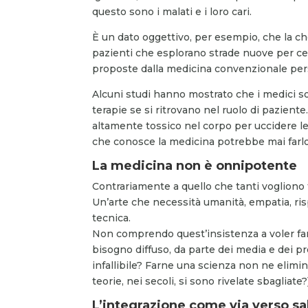
questo sono i malati e i loro cari.
È un dato oggettivo, per esempio, che la c
pazienti che esplorano strade nuove per cer
proposte dalla medicina convenzionale per
Alcuni studi hanno mostrato che i medici s
terapie se si ritrovano nel ruolo di pazien
altamente tossico nel corpo per uccidere le
che conosce la medicina potrebbe mai farlo
La medicina non è onnipotente
Contrariamente a quello che tanti vogliono 
Un’arte che necessità umanità, empatia, risp
tecnica.
Non comprendo quest’insistenza a voler far
bisogno diffuso, da parte dei media e dei pr
infallibile? Farne una scienza non ne elim
teorie, nei secoli, si sono rivelate sbagliate?)
L’integrazione come via verso s