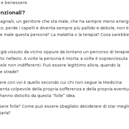
e e benessere.
nzionali?
pagna/o, un genitore che sta male, che ha sempre meno energi
o, perde i capelli e diventa sempre più pallido e debole, non è
re male questa persona? La malattia o la terapia? Cosa sarebb
r già vissuto da vicino oppure da lontano un percorso di terapi
o nefasto. A volte la persona è morta, a volte è sopravvissuta
quele non indifferenti. Può essere legittimo allora, quando la
re strade?
ttere con voi è quello secondo cui chi non segue la Medicina
iventa colpevole della propria sofferenza e della propria eventu
 hanno distolto da questa “folle” idea.
ere folle? Come può essere sbagliato desiderare di star meglio
tarla?