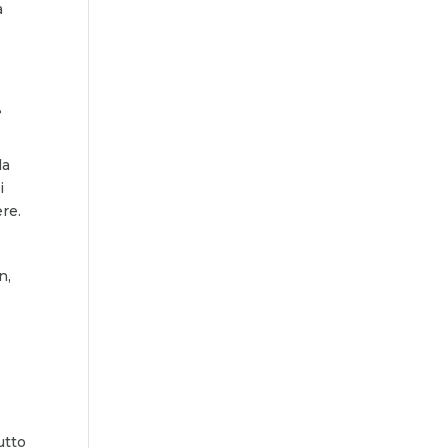
a
e
la
i
re.
n,
utto