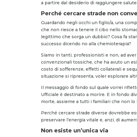
a partire dal desiderio di raggiungere salut
Perché cercare strade non conve
Guardando negli occhi un figlio/a, una com
che non riesce a tenere il cibo nello stomac
legittimo che sorga un dubbio? Cosa fa sta
successo dicendo no alla chemioterapia?
Siamo in tanti, professionisti e non, ad ave
convenzionali tossiche, che ha avuto un esit
costo di sofferenze, effetti collaterali e se
situazione si ripresenta, voler esplorare alt
Il messaggio di fondo sul quale vorrei rifle
Ufficiale è destinato a morire. E in fondo d
morte, assieme a tutti i familiari che non lo
Perché cercare strade diverse dovrebbe ess
preservare l’energia vitale e, anzi, di aumen
Non esiste un’unica via