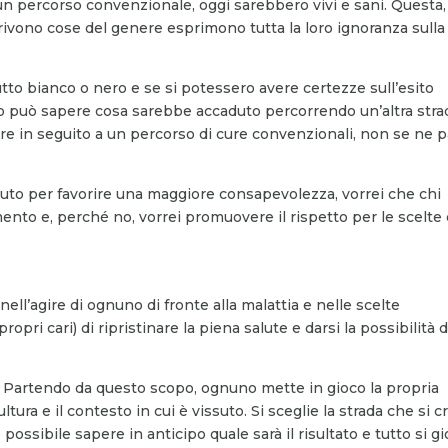
un percorso convenzionale, oggi sarebbero vivi e sani. Questa,
rivono cose del genere esprimono tutta la loro ignoranza sulla
utto bianco o nero e se si potessero avere certezze sull’esito
no può sapere cosa sarebbe accaduto percorrendo un’altra stra
 in seguito a un percorso di cure convenzionali, non se ne p
ibuto per favorire una maggiore consapevolezza, vorrei che chi
nto e, perché no, vorrei promuovere il rispetto per le scelte 
nell’agire di ognuno di fronte alla malattia e nelle scelte
propri cari) di ripristinare la piena salute e darsi la possibilità d
. Partendo da questo scopo, ognuno mette in gioco la propria
ltura e il contesto in cui è vissuto. Si sceglie la strada che si 
possibile sapere in anticipo quale sarà il risultato e tutto si g