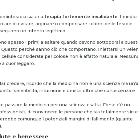
hemioterapia sia una
terapia fortemente invalidante
. I medici
care di evitare, arginare o compensare i danni delle terapie
seguono un intento legittimo.
ono spesso i primi a esitare quando devono sottoporsi a ques
te. Questo perché sanno ciò che comportano. Iniettarsi un vele
 cellule considerate pericolose non è affatto naturale. Nessun
 a cuor leggero.
far credere, ricordo che la medicina non è una scienza ma un’a
etto, sensibilità, intuizione e umiltà, oltre che conoscenza e
e passare la medicina per una scienza esatta. Forse c’è un
ofessionisti, di convincere le persone che sia totalmente sicur
inerebbe comunque i potenziali margini di fallimento (quante
.
alute e benessere