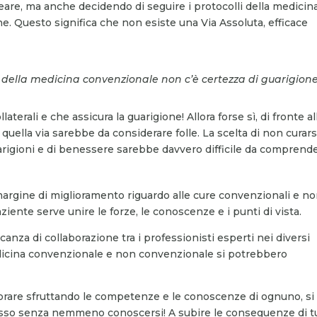
are, ma anche decidendo di seguire i protocolli della medicin
e. Questo significa che non esiste una Via Assoluta, efficace
i della medicina convenzionale non c’è certezza di guarigion
aterali e che assicura la guarigione! Allora forse sì, di fronte al
uella via sarebbe da considerare folle. La scelta di non curars
arigioni e di benessere sarebbe davvero difficile da comprende
argine di miglioramento riguardo alle cure convenzionali e no
ente serve unire le forze, le conoscenze e i punti di vista.
za di collaborazione tra i professionisti esperti nei diversi
edicina convenzionale e non convenzionale si potrebbero
borare sfruttando le competenze e le conoscenze di ognuno, si
pesso senza nemmeno conoscersi! A subire le conseguenze di t