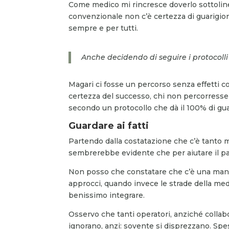
Come medico mi rincresce doverlo sottoline
convenzionale non c’è certezza di guarigion
sempre e per tutti.
Anche decidendo di seguire i protocoll
Magari ci fosse un percorso senza effetti coll
certezza del successo, chi non percorresse q
secondo un protocollo che dà il 100% di gu
Guardare ai fatti
Partendo dalla costatazione che c’è tanto m
sembrerebbe evidente che per aiutare il pazi
Non posso che constatare che c’è una mancan
approcci, quando invece le strade della m
benissimo integrare.
Osservo che tanti operatori, anziché colla
ignorano, anzi: sovente si disprezzano. S