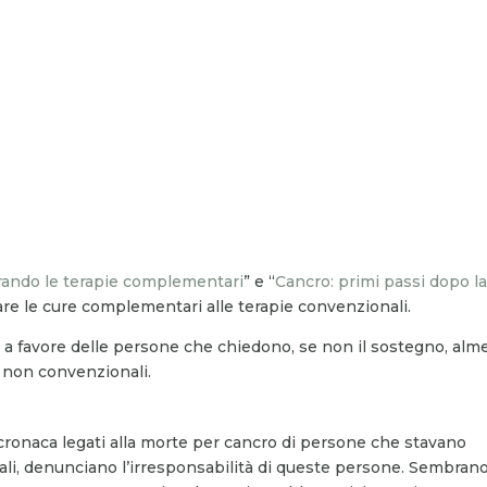
grando le terapie complementari
” e “
Cancro: primi passi dopo l
rare le cure complementari alle terapie convenzionali.
e a favore delle persone che chiedono, se non il sostegno, al
e non convenzionali.
i cronaca legati alla morte per cancro di persone che stavano
li, denunciano l’irresponsabilità di queste persone. Sembran