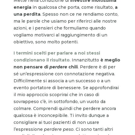
Mette nella condizione di
investire moltissima
energia
in qualcosa che porta, come risultato,
a
una perdita
. Spesso non ce ne rendiamo conto,
ma le parole che usiamo per riferirci alle nostre
azioni, e i pensieri che formuliamo quando
vogliamo motivarci al raggiungimento di un
obiettivo, sono molto potenti.
I termini scelti per parlare a noi stessi
condizionano il risultato
. Innanzitutto
è meglio
non pensare di
perdere
chili
. Perdere è di per
sé un’espressione con connotazione negativa.
Difficilmente si associa a un successo o a un
evento portatore di benessere. Se approfondirai
il mio approccio scoprirai che in caso di
sovrappeso c’è, in sottofondo, un vuoto da
colmare. Comprendi quindi che perdere ancora
qualcosa è inconcepibile. Ti invito dunque a
consigliare ai tuoi pazienti di non usare
l’espressione
perdere
peso
. Ci sono tanti altri