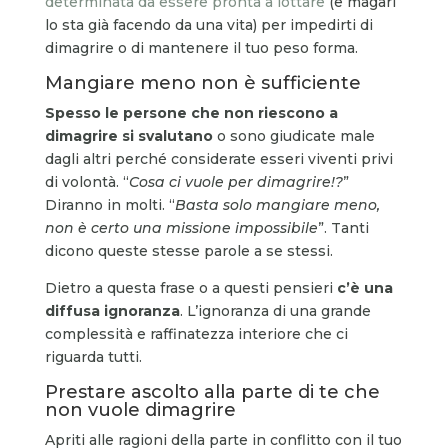
determinata da essere pronta a lottare
(e magari
lo sta già facendo da una vita) per impedirti di
dimagrire o di mantenere il tuo peso forma.
Mangiare meno non è sufficiente
Spesso le persone che non riescono a
dimagrire si svalutano
o sono giudicate male
dagli altri perché considerate esseri viventi privi
di volontà. “
Cosa ci vuole per dimagrire!?
”
Diranno in molti. “
Basta solo mangiare meno,
non è certo una missione impossibile
”. Tanti
dicono queste stesse parole a se stessi.
Dietro a questa frase o a questi pensieri
c’è una
diffusa ignoranza
. L’ignoranza di una grande
complessità e raffinatezza interiore che ci
riguarda tutti.
Prestare ascolto alla parte di te che
non vuole dimagrire
Apriti alle ragioni della parte in conflitto con il tuo