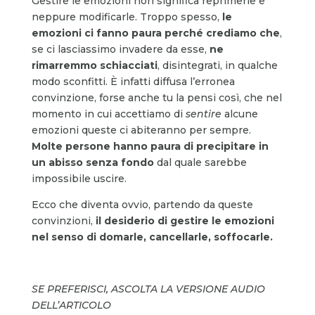
Gestire le emozioni non significa reprimerle e
neppure modificarle. Troppo spesso,
le
emozioni ci fanno paura
perché crediamo che
,
se ci lasciassimo invadere da esse,
ne
rimarremmo schiacciati
, disintegrati, in qualche
modo sconfitti. È infatti diffusa l’erronea
convinzione, forse anche tu la pensi così, che nel
momento in cui accettiamo di
sentire
alcune
emozioni queste ci abiteranno per sempre.
Molte persone hanno paura di precipitare in
un abisso senza fondo
dal quale sarebbe
impossibile uscire.
Ecco che diventa ovvio, partendo da queste
convinzioni,
il desiderio di gestire le emozioni
nel senso di domarle, cancellarle, soffocarle.
SE PREFERISCI, ASCOLTA LA VERSIONE AUDIO
DELL’ARTICOLO