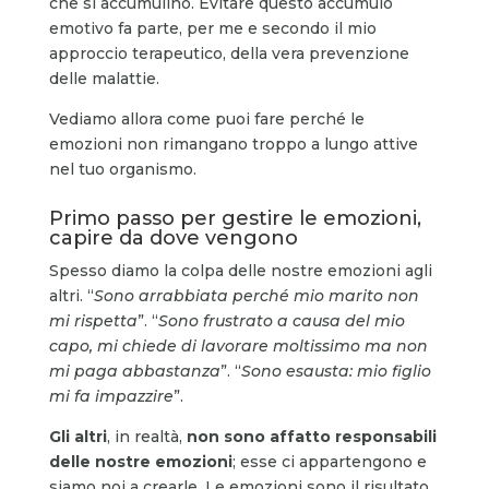
che si accumulino. Evitare questo accumulo
emotivo fa parte, per me e secondo il mio
approccio terapeutico, della vera prevenzione
delle malattie.
Vediamo allora come puoi fare perché le
emozioni non rimangano troppo a lungo attive
nel tuo organismo.
Primo passo per gestire le emozioni,
capire da dove vengono
Spesso diamo la colpa delle nostre emozioni agli
altri. “
Sono arrabbiata perché mio marito non
mi rispetta
”. “
Sono frustrato a causa del mio
capo, mi chiede di lavorare moltissimo ma non
mi paga abbastanza
”. “
Sono esausta: mio figlio
mi fa impazzire
”.
Gli altri
, in realtà,
non sono affatto responsabili
delle nostre emozioni
; esse ci appartengono e
siamo noi a crearle. Le emozioni sono il risultato