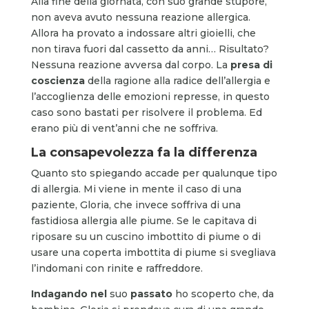
Alla fine della giornata, con suo grande stupore,
non aveva avuto nessuna reazione allergica.
Allora ha provato a indossare altri gioielli, che
non tirava fuori dal cassetto da anni… Risultato?
Nessuna reazione avversa dal corpo. La
presa di
coscienza
della ragione alla radice dell’allergia e
l’accoglienza delle emozioni represse, in questo
caso sono bastati per risolvere il problema. Ed
erano più di vent’anni che ne soffriva.
La consapevolezza fa la differenza
Quanto sto spiegando accade per qualunque tipo
di allergia. Mi viene in mente il caso di una
paziente, Gloria, che invece soffriva di una
fastidiosa allergia alle piume. Se le capitava di
riposare su un cuscino imbottito di piume o di
usare una coperta imbottita di piume si svegliava
l’indomani con rinite e raffreddore.
Indagando nel
suo
passato
ho scoperto che, da