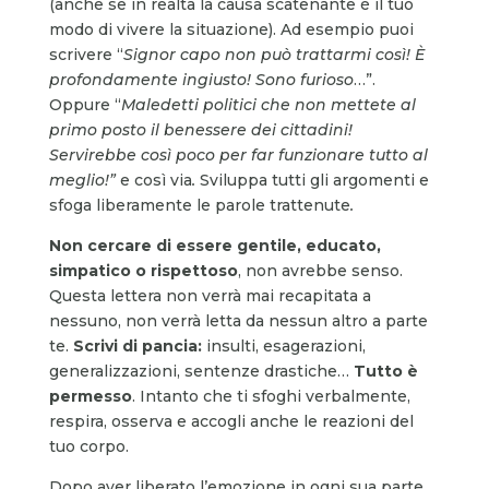
(anche se in realtà la causa scatenante è il tuo
modo di vivere la situazione). Ad esempio puoi
scrivere “
Signor capo non può trattarmi così! È
profondamente ingiusto! Sono furioso
…”.
Oppure “
Maledetti politici che non mettete al
primo posto il benessere dei cittadini!
Servirebbe così poco per far funzionare tutto al
meglio!”
e così via
.
Sviluppa tutti gli argomenti e
sfoga liberamente le parole trattenute
.
Non cercare di essere gentile, educato,
simpatico o rispettoso
, non avrebbe senso.
Questa lettera non verrà mai recapitata a
nessuno, non verrà letta da nessun altro a parte
te.
Scrivi di pancia:
insulti, esagerazioni,
generalizzazioni, sentenze drastiche…
Tutto è
permesso
. Intanto che ti sfoghi verbalmente,
respira, osserva e accogli anche le reazioni del
tuo corpo.
Dopo aver liberato l’emozione in ogni sua parte,