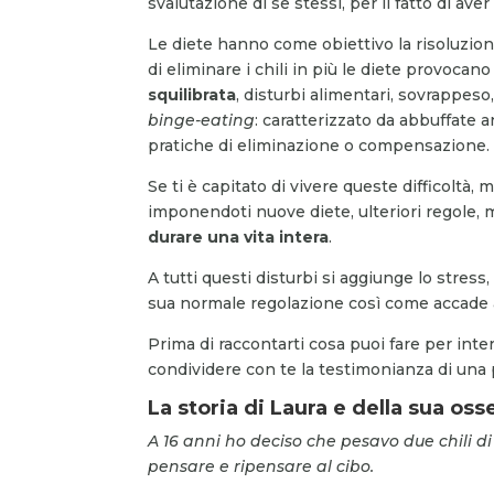
svalutazione di se stessi, per il fatto di aver
Le diete hanno come obiettivo la risoluzion
di eliminare i chili in più le diete provocano
squilibrata
, disturbi alimentari, sovrappeso,
binge-eating
: caratterizzato da abbuffate
pratiche di eliminazione o compensazione.
Se ti è capitato di vivere queste difficoltà,
imponendoti nuove diete, ulteriori regole, m
durare una vita intera
.
A tutti questi disturbi si aggiunge lo stres
sua normale regolazione così come accade a 
Prima di raccontarti cosa puoi fare per inter
condividere con te la testimonianza di una
La storia di Laura e della sua oss
A 16 anni ho deciso che pesavo due chili di
pensare e ripensare al cibo.