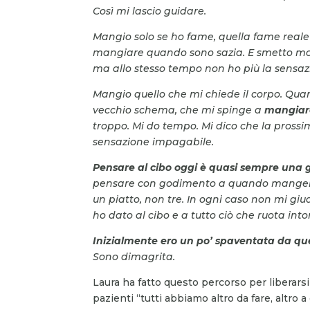
Così mi lascio guidare.
Mangio solo se ho fame, quella fame reale
mangiare quando sono sazia. E smetto mol
ma allo stesso tempo non ho più la sensazi
Mangio quello che mi chiede il corpo. Qu
vecchio schema, che mi spinge a
mangiare
troppo.
Mi do tempo.
Mi dico che la pross
sensazione impagabile.
Pensare al cibo oggi è quasi sempre una 
pensare con godimento a quando mangerò,
un piatto, non tre. In ogni caso non mi giu
ho dato al cibo e a tutto ciò che ruota int
Inizialmente ero un po’ spaventata da 
Sono dimagrita.
Laura ha fatto questo percorso per liberars
pazienti “tutti abbiamo altro da fare, altro