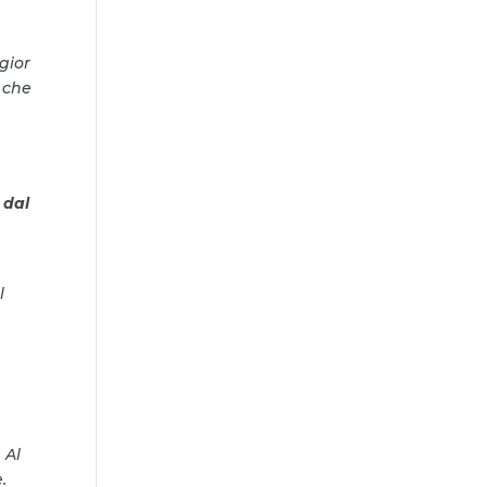
gior
 che
 dal
l
 Al
.