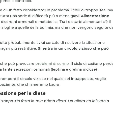
 perso il controllo.
e di un fatto considerato un problema: i chili di troppo. Ma in
 tutta una serie di difficoltà più o meno gravi.
Alimentazione
 disordini ormonali e metabolici. Tra i disturbi alimentari c’è il
 analoghe a quelle della bulimia, ma che non vengono seguite d
 molto probabilmente avrai cercato di risolvere la situazione
agari più restrittive.
Si entra in un circolo vizioso che può
s, che può provocare
problemi di sonno
. Il ciclo circadiano perd
tante secrezioni ormonali (leptina e grelina incluse).
rompere il circolo vizioso nel quale sei intrappolato, voglio
 paziente, che chiameremo Laura.
essione per le diete
 troppo. Ho fatto la mia prima dieta. Da allora ho iniziato a