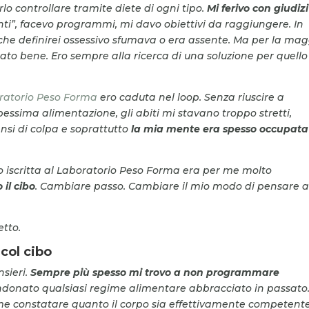
lo controllare tramite diete di ogni tipo.
Mi ferivo con giudizi
menti”, facevo programmi, mi davo obiettivi da raggiungere.
In
 che definirei ossessivo sfumava o era assente. Ma per la mag
to bene. Ero sempre alla ricerca di una soluzione per quello
ratorio Peso Forma
ero caduta nel loop. Senza riuscire a
pessima alimentazione, gli abiti mi stavano troppo stretti,
ensi di colpa e soprattutto
la mia mente era spesso occupata
no iscritta al Laboratorio Peso Forma era per me molto
 il cibo
. Cambiare passo. Cambiare il mio modo di pensare a
etto.
col cibo
nsieri.
Sempre più spesso mi trovo a non programmare
donato qualsiasi regime alimentare abbracciato in passato.
r me constatare quanto il corpo sia effettivamente competente