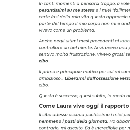
In tanti momenti a pensarci troppo, a voler
pesantissimi su me stessa
e i miei “falli
certe fasi della mia vita questo approccio
parte del tempo il mio corpo non mi è anda
vivevo come un problema.
Anche negli ultimi mesi precedenti al
labo
controllare un bel niente. Anzi: avevo una 
sentivo molta frustrazione. Vivevo grossi s
cibo
.
Il primo e principale motivo per cui mi so
ambizioso…
Liberarmi dall’ossessione verso
cibo.
Questo è successo, quasi subito, in modo n
Come Laura vive oggi il rapporto 
Il cibo adesso occupa pochissimo i miei pe
nemmeno i pasti della giornata
. Ho abban
contrario, mi ascolto. Ed è incredibile pe