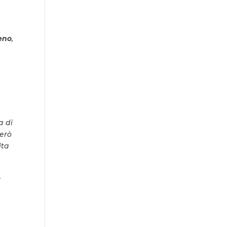
eno
,
e
a di
erò
ita
.