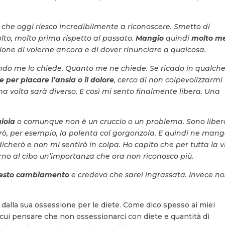
 che oggi riesco incredibilmente a riconoscere.
Smetto di
to, molto prima rispetto al passato.
Mangio
quindi
molto m
one di volerne ancora e di dover rinunciare a qualcosa.
ando me lo chiede. Quanto me ne chiede.
Se ricado in qualch
 per placare l’ansia o il dolore
, cerco di non colpevolizzarmi
ima volta sarà
diverso.
E così mi sento finalmente libera. Una
gioia
o comunque non è un cruccio o un problema.
Sono liber
 per esempio, la polenta col gorgonzola. E quindi ne mang
dicherò e non mi sentirò in colpa. Ho capito che per tutta la v
orno al cibo un’importanza che ora non riconosco più.
questo cambiamento
e credevo che sarei ingrassata. Invece no
i dalla sua ossessione per le diete. Come dico spesso ai miei
 a cui pensare che non ossessionarci con diete e quantità di