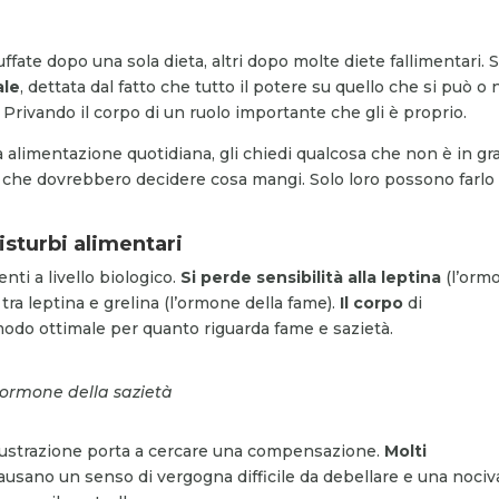
ffate dopo una sola dieta, altri dopo molte diete fallimentari. S
ale
, dettata dal fatto che tutto il potere su quello che si può o
Privando il corpo di un ruolo importante che gli è proprio.
 tua alimentazione quotidiana, gli chiedi qualcosa che non è in gr
ale che dovrebbero decidere cosa mangi. Solo loro possono farlo
isturbi alimentari
ti a livello biologico.
Si perde sensibilità
alla leptina
(l’orm
o tra leptina e grelina (l’ormone della fame).
Il corpo
di
modo ottimale per quanto riguarda fame e sazietà.
l’ormone della sazietà
 frustrazione porta a cercare una compensazione.
Molti
ausano un senso di vergogna difficile da debellare e una nociv