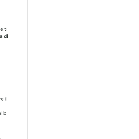
e ti
a di
e
e il
llo
o