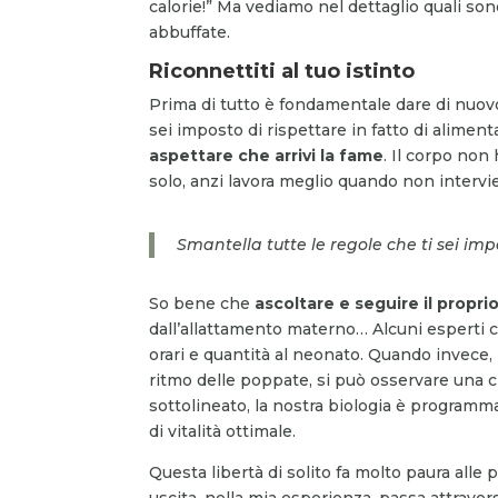
calorie!” Ma vediamo nel dettaglio quali so
abbuffate.
Riconnettiti al tuo istinto
Prima di tutto è fondamentale dare di nuovo 
sei imposto di rispettare in fatto di alime
aspettare che arrivi la fame
. Il corpo non
solo, anzi lavora meglio quando non interv
Smantella tutte le regole che ti sei imp
So bene che
ascoltare e seguire il proprio
dall’allattamento materno… Alcuni esperti co
orari e quantità al neonato. Quando invece, l
ritmo delle poppate, si può osservare una cr
sottolineato, la nostra biologia è programm
di vitalità ottimale.
Questa libertà di solito fa molto paura alle
uscita, nella mia esperienza, passa attravers