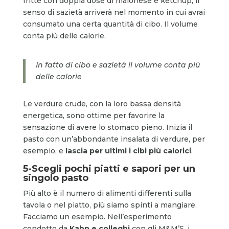
fritte con doppia dose di maionese e ketchup, il
senso di sazietà arriverà nel momento in cui avrai
consumato una certa quantità di cibo. Il volume
conta più delle calorie.
In fatto di cibo e sazietà il volume conta più
delle calorie
Le verdure crude, con la loro bassa densità
energetica, sono ottime per favorire la
sensazione di avere lo stomaco pieno. Inizia il
pasto con un’abbondante insalata di verdure, per
esempio, e
lascia per ultimi i cibi più calorici
.
5-Scegli pochi piatti e sapori per un
singolo pasto
Più alto è il numero di alimenti differenti sulla
tavola o nel piatto, più siamo spinti a mangiare.
Facciamo un esempio. Nell’esperimento
condotto da
Kahn e colleghi
con gli M&M’S, i