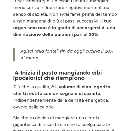
(relativamente) più piccole ti aiuta a mangiare
meno senza influenzare negativamente il tuo
senso di sazietà. Non avrai fame prima del tempo
e non mangerai di più ai pasti successivi.
Il tuo
organismo non è in grado di accorgersi di una
diminuzione delle porzioni pari al 20%
.
Agisci “alla fonte” sin da oggi: cucina il 20%
di meno.
4-Inizia il pasto mangiando cibi
ipocalorici che riempiono
Più che la qualità,
è il volume di cibo ingerito
che ti restituisce un segnale di sazietà
,
indipendentemente dalla densità energetica,
ovvero dalle calorie.
Sia che tu decida di mangiare una ciotola
gigantesca di insalata sia che tu scelga patate