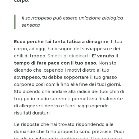
corpo
.
Il sovrappeso può essere un’azione biologica
sensata
Ecco perché fai tanta fatica a dimagrire
. Il tuo
corpo, ad oggi, ha bisogno del sovrappeso e dei
chili di troppo.
Smetti di giudicarti
.
E’ venuto il
tempo di fare pace con il tuo peso
. Non sto
dicendo che, capendo i motivi dietro al tuo
sovrappeso, tu debba sopportare il tuo grasso
corporeo così com’è fino alla fine dei tuoi giorni.
Sto dicendo che andare alla radice dei tuoi chili di
troppo in modo sereno ti permetterà finalmente
di alleggerirti dentro e fuori, raggiungendo
risultati duraturi.
Le risposte che hai trovato rispondendo alle
domande che ti ho proposto sono preziose. Puoi
usarle in autonomia
continuando il tuo percorso