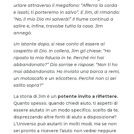
urlare attraverso il megafono: “Afferra la corda
e issati, ti porteremo in salvo”. E Jim, di rimando:
“No, il mio Dio mi salverà!” Il fiume continuò a
salire e, infine, travolse tutta la casa. Jim
annegò.
Un istante dopo, si rese conto di essere al
cospetto di Dio. In collera, Jim gli chiese: “Ho
riposto la mia fiducia in te. Perché mi hai
abbandonato?” Dio sorrise e rispose: “Non ti ho
mai abbandonato. Ho inviato una barca a remi,
un motoscafo e un elicottero. Perché non ci sei
salito sopra?”
La storia di Jim è un
potente invito a riflettere.
Quanto spesso, quando chiedi aiuto, ti aspetti di
essere aiutato in un modo specifico, scelto da te,
disprezzando altre fonti di aiuto a disposizione?
L’Universo può aiutarti in molti modi, ma se non
sei pronto a ricevere l’aiuto non vedrai neppure