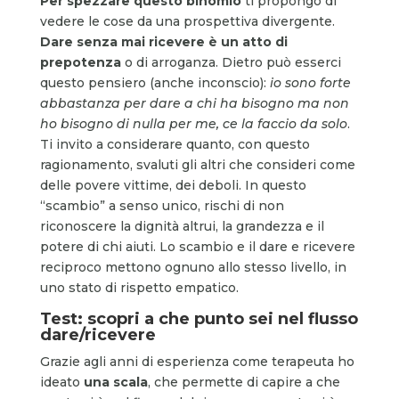
Per spezzare questo binomio
ti propongo di
vedere le cose da una prospettiva divergente.
Dare
senza mai ricevere è un atto di
prepotenza
o di arroganza. Dietro può esserci
questo pensiero (anche inconscio):
io sono forte
abbastanza per dare a chi ha bisogno ma non
ho bisogno di nulla per me, ce la faccio da solo
.
Ti invito a considerare quanto, con questo
ragionamento, svaluti gli altri che consideri come
delle povere vittime, dei deboli. In questo
“scambio” a senso unico, rischi di non
riconoscere la dignità altrui, la grandezza e il
potere di chi aiuti. Lo scambio e il dare e ricevere
reciproco mettono ognuno allo stesso livello, in
uno stato di rispetto empatico.
Test: scopri a che punto sei nel flusso
dare/ricevere
Grazie agli anni di esperienza come terapeuta ho
ideato
una scala
, che permette di capire a che