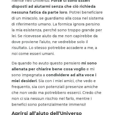
niente nell’Universo.
Forse ci sono Esseri
disposti ad aiutarmi senza che ciò richieda
nessuna fatica da parte loro
. Potrei beneficiare
di un miracolo, se guardiamo alla cosa nel sistema
di riferimento umano. La formica ignora persino
la mia esistenza, perché sono troppo grande per
lei. Se ricevesse aiuto da me non capirebbe da
dove proviene l’aiuto, ne vedrebbe solo il
risultato. Lo stesso potrebbe accadere a me, a
noi come esseri umani.
Da quando ho avuto questo pensiero
mi sono
allenata per chiarire bene cosa voglio
e mi
sono impegnata a
condividere ad alta voce i
miei desideri
. Sia con i miei amici, che vedo e
frequento, sia con potenziali presenze amiche
che non vedo ma potrebbero esserci. Credo che
non ci sia nessun rischio nel farlo, mentre i
benefici sono potenzialmente immensi!
Aprirsi all’aiuto dell’Universo