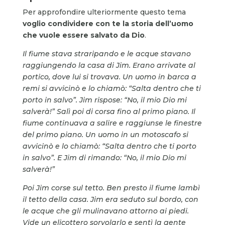
Per approfondire ulteriormente questo tema
voglio condividere con te la storia dell’uomo
che vuole essere salvato da Dio
.
Il fiume stava straripando e le acque stavano
raggiungendo la casa di Jim. Erano arrivate al
portico, dove lui si trovava. Un uomo in barca a
remi si avvicinò e lo chiamò: “Salta dentro che ti
porto in salvo”. Jim rispose: “No, il mio Dio mi
salverà!” Salì poi di corsa fino al primo piano. Il
fiume continuava a salire e raggiunse le finestre
del primo piano. Un uomo in un motoscafo si
avvicinò e lo chiamò: “Salta dentro che ti porto
in salvo”. E Jim di rimando: “No, il mio Dio mi
salverà!”
Poi Jim corse sul tetto. Ben presto il fiume lambì
il tetto della casa. Jim era seduto sul bordo, con
le acque che gli mulinavano attorno ai piedi.
Vide un elicottero sorvolarlo e sentì la gente