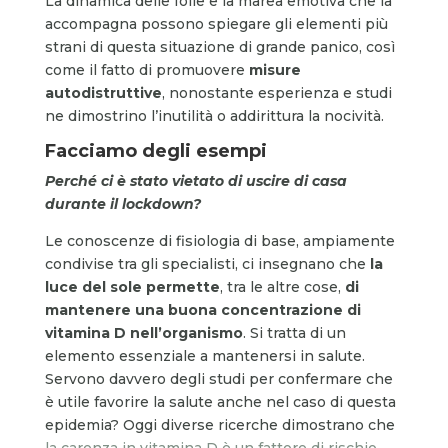
La dinamica delle folle e la marea emotiva che la
accompagna possono spiegare gli elementi più
strani di questa situazione di grande panico, così
come il fatto di promuovere
misure
autodistruttive
, nonostante esperienza e studi
ne dimostrino l’inutilità o addirittura la nocività.
Facciamo degli esempi
Perché ci è stato vietato di uscire di casa
durante il lockdown?
Le conoscenze di fisiologia di base, ampiamente
condivise tra gli specialisti, ci insegnano che
la
luce del sole permette
, tra le altre cose,
di
mantenere una buona concentrazione di
vitamina D nell’organismo
. Si tratta di un
elemento essenziale a mantenersi in salute.
Servono davvero degli studi per confermare che
è utile favorire la salute anche nel caso di questa
epidemia? Oggi diverse ricerche dimostrano che
la carenza in vitamina D è un fattore di rischio