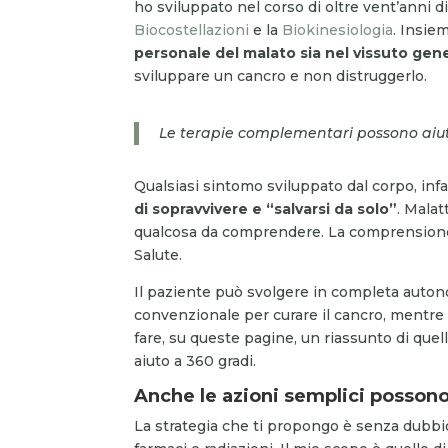
ho sviluppato nel corso di oltre vent’anni d
Biocostellazioni
e la
Biokinesiologia
. Insie
personale del malato sia nel vissuto gen
sviluppare un cancro e non distruggerlo.
Le terapie complementari possono aiut
Qualsiasi sintomo sviluppato dal corpo, infa
di sopravvivere e “salvarsi da solo”
. Mala
qualcosa da comprendere. La comprensione p
Salute.
Il paziente può svolgere in completa auton
convenzionale per curare il cancro, mentre p
fare, su queste pagine, un riassunto di quel
aiuto a 360 gradi.
Anche le azioni semplici possono
La strategia che ti propongo è senza dubbio