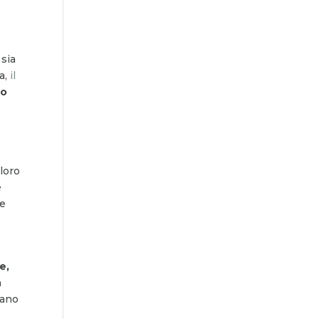
 sia
a,
il
uo
 loro
e
ne
e,
n
dano