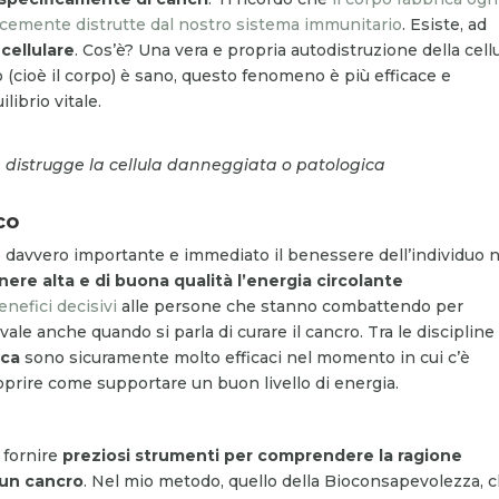
icemente distrutte dal nostro sistema immunitario
. Esiste, ad
cellulare
. Cos’è? Una vera e propria autodistruzione della cell
 (cioè il corpo) è sano, questo fenomeno è più efficace e
ibrio vitale.
 distrugge la cellula danneggiata o patologica
co
davvero importante e immediato il benessere dell’individuo n
ere alta e di buona qualità l’energia circolante
nefici decisivi
alle persone che stanno combattendo per
ale anche quando si parla di curare il cancro. Tra le discipline 
ica
sono sicuramente molto efficaci nel momento in cui c’è
oprire come supportare un buon livello di energia.
 fornire
preziosi strumenti per comprendere la ragione
 un cancro
. Nel mio metodo, quello della Bioconsapevolezza, 