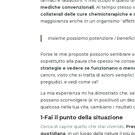
farmaci e radiazioni. Il mio scopo è quello d
mediche convenzionali
. Al tempo stesso 
collaterali delle cure chemioterapiche e
maggioranza anche in un organismo “affett
Insieme possiamo potenziare i benefici 
Forse le mie proposte possono sembrare sem
soprattutto alla paura che spesso ne conse
strategie e vedere se funzionano o men
cancro, visto che si tratta di azioni sempli
pregiudizi, e vedi come va?
La mia esperienza mi ha dimostrato che, se 
possano sconvolgere (e in positivo!) un de
qualcosa nella tua vita, cambiano i risultati 
1-Fai il punto della situazione
Cerca di capire quello che stai vivendo
.
Pre
quotidiana
, in un luogo dalla natura il più