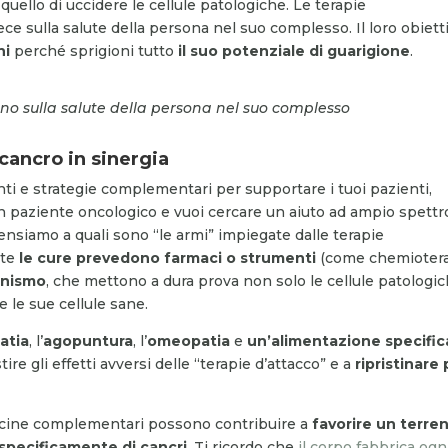
quello di uccidere le cellule patologiche. Le terapie
ce sulla salute della persona nel suo complesso. Il loro obiett
ni
perché sprigioni tutto
il suo potenziale di guarigione
.
no sulla salute della persona nel suo complesso
 cancro in sinergia
ti e strategie complementari per supportare i tuoi pazienti,
un paziente oncologico e vuoi cercare un aiuto ad ampio spettr
 Pensiamo a quali sono “le armi” impiegate dalle terapie
nte
le cure prevedono farmaci o strumenti
(come chemiotera
ganismo
, che mettono a dura prova non solo le cellule patologic
 le sue cellule sane.
atia
, l’
agopuntura
, l’
omeopatia
e
un’alimentazione specific
re gli effetti avversi delle “terapie d’attacco” e a
ripristinare 
edicine complementari possono contribuire a
favorire un terre
ù specificamente di cancri
. Ti ricordo che
il corpo fabbrica ogn