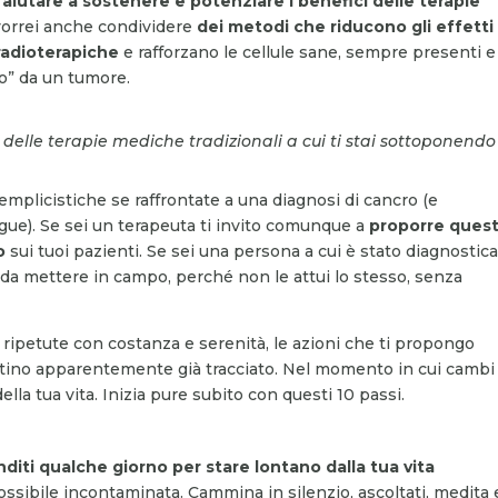
i
aiutare a sostenere e potenziare i benefici delle terapie
vorrei anche condividere
dei metodi che riducono gli effetti
 radioterapiche
e rafforzano le cellule sane, sempre presenti e
o” da un tumore.
delle terapie mediche tradizionali a cui ti stai sottoponendo
plicistiche se raffrontate a una diagnosi di cancro (e
gue). Se sei un terapeuta ti invito comunque a
proporre ques
o
sui tuoi pazienti. Se sei una persona a cui è stato diagnosticat
ci da mettere in campo, perché non le attui lo stesso, senza
ripetute con costanza e serenità, le azioni che ti propongo
stino apparentemente già tracciato. Nel momento in cui cambi
della tua vita. Inizia pure subito con questi 10 passi.
nditi qualche giorno per stare lontano dalla tua vita
 possibile incontaminata. Cammina in silenzio, ascoltati, medita 