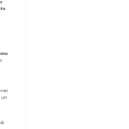
le
uto
ismo
to
rrei
a un
 di