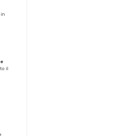
 in
te
o il
e