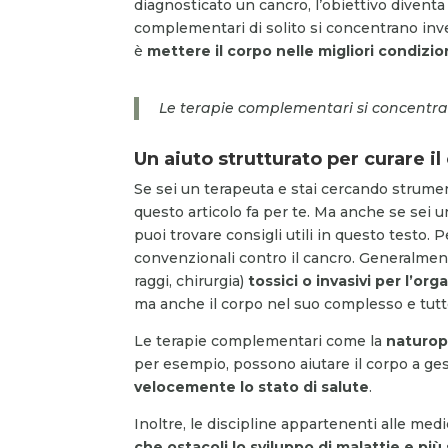
diagnosticato un cancro, l’obiettivo diventa 
complementari di solito si concentrano inve
è
mettere il corpo nelle migliori condizio
Le terapie complementari si concentra
Un aiuto strutturato per curare il
Se sei un terapeuta e stai cercando strumen
questo articolo fa per te. Ma anche se sei 
puoi trovare consigli utili in questo testo.
convenzionali contro il cancro. Generalme
raggi, chirurgia)
tossici o invasivi per l’or
ma anche il corpo nel suo complesso e tutte
Le terapie complementari come la
naturop
per esempio, possono aiutare il corpo a gesti
velocemente lo stato di salute
.
Inoltre, le discipline appartenenti alle m
che ostacoli lo sviluppo di malattie e pi