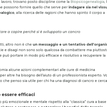
i lavoro, trovano posto discipline come la
Biopsicogenealogia
, 
me possono fornire quello che serve per
indagare sia nel viss
ealogico
, alla ricerca delle ragioni che hanno spinto il corpo a
are a capire perché si è sviluppato un cancro
tti, altro non è che
un messaggio e un tentativo dell’organ
ttie e disagi non sono solo qualcosa da combattere ma piuttos
uò portare in modo più efficace e risolutivo a recuperare la
omia alcune azioni complementari alle cure di medicina
er altre ha bisogno dell’aiuto di un professionista esperto. Vo
lo che penso sia utile per chi ha una diagnosi di cancro e cerc
 essere efficaci
 più emozionale e mentale rispetto alla “classica” cura a base