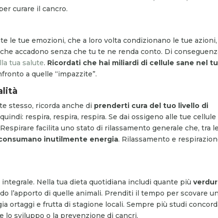
per curare il cancro.
te le tue emozioni, che a loro volta condizionano le tue azioni,
o, che accadono senza che tu te ne renda conto. Di conseguenz
la tua salute
.
Ricordati che hai miliardi di cellule sane nel t
nfronto a quelle “impazzite”.
alità
 te stesso, ricorda anche di
prenderti cura del tuo livello di
quindi: respira, respira, respira. Se dai ossigeno alle tue cellule
spirare facilita uno stato di rilassamento generale che, tra l
e consumano inutilmente energia
. Rilassamento e respirazio
 integrale. Nella tua dieta quotidiana includi quante più
verdur
ndo l’apporto di quelle animali. Prenditi il tempo per scovare u
egia ortaggi e frutta di stagione locali. Sempre più studi concor
e lo sviluppo o la prevenzione di cancri.