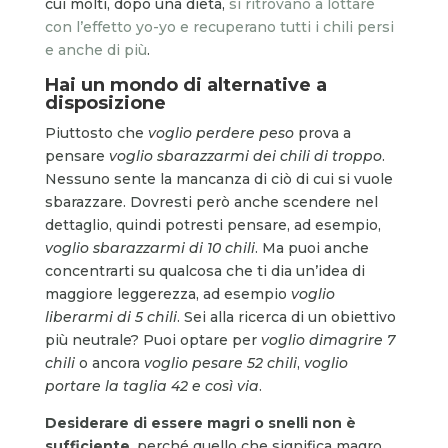
cui molti, dopo una dieta,
si ritrovano a lottare
con l’effetto yo-yo e recuperano tutti i chili persi
e anche di più
.
Hai un mondo di alternative a
disposizione
Piuttosto che
voglio perdere peso
prova a
pensare
voglio sbarazzarmi dei chili di troppo
.
Nessuno sente la mancanza di ciò di cui si vuole
sbarazzare. Dovresti però anche scendere nel
dettaglio, quindi potresti pensare, ad esempio,
voglio sbarazzarmi di 10 chili
. Ma puoi anche
concentrarti su qualcosa che ti dia un’idea di
maggiore leggerezza, ad esempio
voglio
liberarmi di 5 chili
. Sei alla ricerca di un obiettivo
più neutrale? Puoi optare per
voglio dimagrire 7
chili
o ancora
voglio pesare 52 chili
,
voglio
portare la taglia 42 e così via
.
Desiderare di essere magri o snelli non è
sufficiente
, perché quello che significa magro