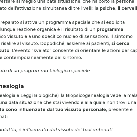
versare al meglio una data situazione, che ha colto la persona
ato dell’attivazione simultanea di tre livelli:
la psiche, il cervel
reparato si attiva un programma speciale che si esplicita
lunque reazione organica è il risultato di un
programma
ico vissuto e a uno specifico nucleo di sensazioni. Il sintomo
 risalire al vissuto. Dopodiché, assieme ai pazienti,
si cerca
ssuto
. L’evento “svelato” consente di orientare le azioni per ca
ma e contemporaneamente del sintomo.
tato di un programma biologico speciale
enealogia
ealogia e Leggi Biologiche), la Biopsicogenealogia vede la mala
una data situazione che stai vivendo e alla quale non trovi una
sta sono influenzate dal tuo vissuto personale
, presente e
ati.
ttia, è influenzata dal vissuto dei tuoi antenati