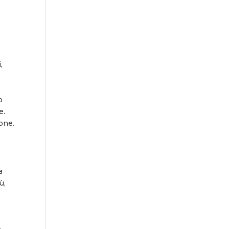
,
o
e.
one.
a
ù,