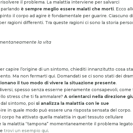
isolvere il problema. La malattia interviene per salvarci
 parlando
è sempre meglio essere malati che morti
. Ecco al
spinto il corpo ad agire è fondamentale per guarire. Ciascuno d
 ragioni differenti. Tra queste ragioni ci sono la storia perso
momentaneamente la vita
r capire l’origine di un sintomo, chiediti innanzitutto cosa sta
nto. Ma non fermarti qui. Domandati se ci sono stati dei dra
ionano il tuo modo di vivere la situazione presente
.
ss diversi, spesso senza esserne pienamente consapevoli, come 
ello stress che ti fa ammalare?
A orientarci nella direzione gi
 dal sintomo, poi
si analizza la malattia con le sue
ire in quale modo può essere una risposta sensata del corpo.
corpo ha attivato quella malattia in quel tessuto cellulare
ome la malattia “tampona” momentaneamente il problema legato
re
trovi un esempio qui
.