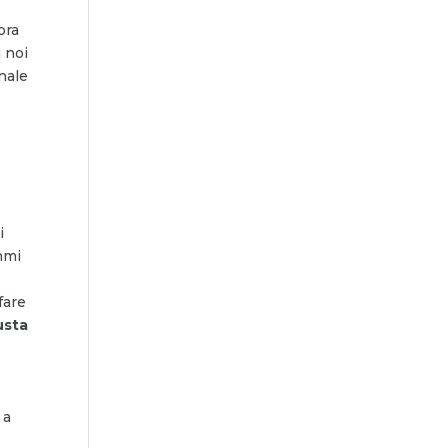
lora
i noi
nale
i
mmi
fare
usta
 a