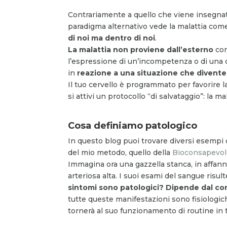
Contrariamente a quello che viene insegnat
paradigma alternativo vede la malattia com
di noi ma dentro di noi
.
La malattia non proviene dall’esterno
co
l’espressione di un’incompetenza o di una 
in
reazione a una situazione che divent
Il tuo cervello è programmato per favorire l
si attivi un protocollo “di salvataggio”: la mal
Cosa definiamo patologico
In questo blog puoi trovare diversi esempi 
del mio metodo, quello della
Bioconsapevol
Immagina ora una gazzella stanca, in affanno,
arteriosa alta. I suoi esami del sangue ris
sintomi sono patologici? Dipende dal co
tutte queste manifestazioni sono fisiologich
tornerà al suo funzionamento di routine in