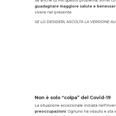
Se anche tu vivi questo problema, vorrei co
guadagnare maggiore salute e benesse
vivere nel presente.
SE LO DESIDERI, ASCOLTA LA VERSIONE A
Non è solo “colpa” del Covid-19
La situazione eccezionale iniziata nell’inv
preoccupazioni
. Ognuno ha vissuto e sta v