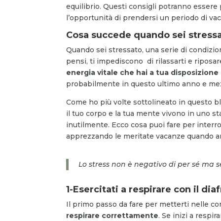
equilibrio. Questi consigli potranno essere
l’opportunità di prendersi un periodo di v
Cosa succede quando sei stress
Quando sei stressato, una serie di condizioni
pensi, ti impediscono di rilassarti e riposare
energia vitale che hai a tua disposizione 
probabilmente in questo ultimo anno e mezz
Come ho più volte sottolineato in questo b
il tuo corpo e la tua mente vivono in uno st
inutilmente. Ecco cosa puoi fare per interro
apprezzando le meritate vacanze quando ar
Lo stress non è negativo di per sé ma 
1-Esercitati a respirare con il d
Il primo passo da fare per metterti nelle co
respirare correttamente
. Se inizi a respi