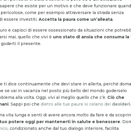
sapere che esiste per un motivo e che deve funzionare quan
e pericolose, come per esempio attraversare la strada senza
di essere investiti.
Accetta la paura come un’alleata
.
turo e capisci di essere ossessionato da situazioni che potreb
si mai, quello che vivi è
uno stato di ansia che consuma la
 goderti il presente.
e ti dice continuamente che devi stare in allerta, perché dom
e se vai in vacanza nel posto più bello del mondo goderselo
roblema alla volta. Oggi, vivi al meglio quello che c’è.
Ciò che
mani
. Sappi poi che
dietro alle tue paure si celano dei
desideri
a vita lunga e senti di avere ancora molto da fare e da scoprir
n tuo potere oggi per mantenerti in salute e benessere
. Do
nico
, condizionato anche dal tuo dialogo interiore, facilita