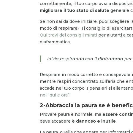
correttamente, il tuo corpo avrà a disposiz
migliorare il tuo stato di salute
generale c
Se non sai da dove iniziare, puoi scegliere
modo di respirare? Ti consiglio di esercita
Qui trovi dei consigli mirati
per aiutarti a ca
diaframmatica.
Inizia respirando con il diaframma per 
Respirare in modo corretto e consapevole
è
mentre respiri concentrato sull’aria che ent
accade nel tuo corpo. I pensieri si allentano.
nel “qui e ora”.
2-Abbraccia la paura se è benefi
Provare paura è normale, ma
essere conti
deve accadere
è dannoso e inutile
.
La paura, quella che appare per informarci di