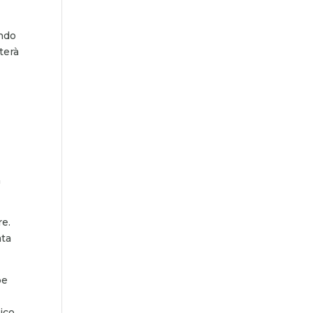
ando
terà
a
re.
ata
pe
ico.