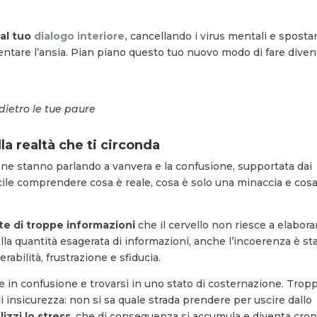
al tuo
dialogo interiore,
cancellando i virus mentali e spost
allentare l’ansia. Pian piano questo tuo nuovo modo di fare diven
dietro le tue paure
la realtà che ti circonda
one stanno parlando a vanvera e la confusione, supportata dai
icile comprendere cosa è reale, cosa è solo una minaccia e cos
te di troppe informazioni
che il cervello non riesce a elabora
alla quantità esagerata di informazioni, anche l’incoerenza è st
abilità, frustrazione e sfiducia.
re in confusione e trovarsi in uno stato di costernazione. Trop
insicurezza: non si sa quale strada prendere per uscire dallo
lizzi lo stress
, che di conseguenza si accumula e diventa cron