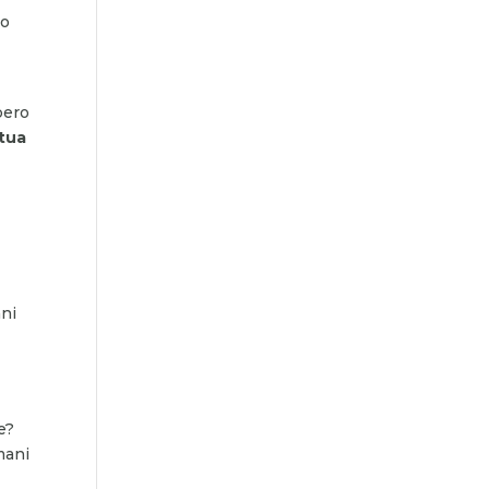
do
bero
 tua
ani
.
e?
mani