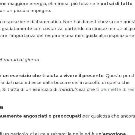
ione maggiore energia, eliminerai più tossine e
potrai di fatto
on un piccolo impegno.
 la respirazione diaframmatica. Non hai dimestichezza con ques
rti gradatamente con costanza, partendo da cinque minuti al gio
pire l’importanza del respiro e una mini guida alla respirazione
5 minuti al giorno
 un esercizio che ti aiuta a vivere il presente
. Questo perc
ra dal naso ed esce dalla bocca e sei in ascolto di quello che
 Si tratta di un esercizio di
mindfulness
che
ti permette di res
ca
nuamente angosciati o preoccupati
per qualcosa che ancor
 un pericolo, ci aiuta a salvarci la pelle ed
è un’emozione