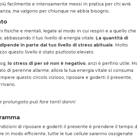
 più facilmente e intensamente messi in pratica per chi avrà
acanza, ma valgono per chiunque ne abbia bisogno.
ato
 fisiche e mentali, legate al modo in cui respiri e a quello che
, abbassando il tuo livello di energia vitale.
La quantità di
dipende in parte dal tuo livello di stress abituale
. Molto
o questo livello è stato piuttosto elevato.
log,
lo stress di per sé non è negativo
, anzi è perfino utile. M
ato di perenne allarme, allora la tua energia vitale si consuma
mpere questo circolo vizioso, riposare e goderti il presente,
rivano.
se prolungato può fare tanti danni
iaframma
ndizioni di riposare e goderti il presente è prendere il tempo d
rare in modo efficiente, tutte le tue cellule saranno ossigenate