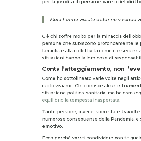
per la
perdita di persone care
o del
diritt
Molti hanno vissuto e stanno vivendo va
C’è chi soffre molto per la minaccia dell’ob
persone che subiscono profondamente le pres
famiglia e alla collettività come conseguenz
situazioni hanno la loro dose di responsabil
Conta l’atteggiamento, non l’ev
Come ho sottolineato varie volte negli artic
cui lo viviamo. Chi conosce alcuni
strument
situazione politico-sanitaria, ma ha comun
equilibrio la tempesta inaspettata
.
Tante persone, invece, sono state
travolte
numerose conseguenze della Pandemia, e son
emotivo
.
Ecco perché vorrei condividere con te qual