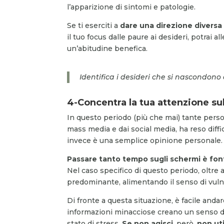
l’apparizione di sintomi e patologie.
Se ti eserciti a
dare una direzione diversa 
il tuo focus dalle paure ai desideri, potrai 
un’abitudine benefica.
Identifica i desideri che si nascondono 
4-Concentra la tua attenzione sul
In questo periodo (più che mai) tante pers
mass media e dai social media, ha reso diff
invece è una semplice opinione personale.
Passare tanto tempo sugli schermi è fon
Nel caso specifico di questo periodo, oltre 
predominante, alimentando il senso di vulner
Di fronte a questa situazione, è facile anda
informazioni minacciose creano un senso di 
stato di stress.
Se non agisci
, però,
non uti