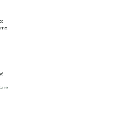
to
rno.
hé
tare
a