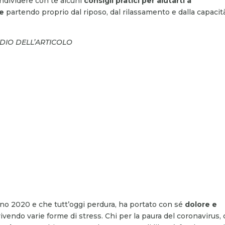
ndividere con te alcuni
consigli pratici per aiutarti a
re
partendo proprio dal riposo, dal rilassamento e dalla capacit
UDIO DELL’ARTICOLO
erno 2020 e che tutt’oggi perdura, ha portato con sé
dolore e
ivendo varie forme di stress. Chi per la paura del coronavirus, 