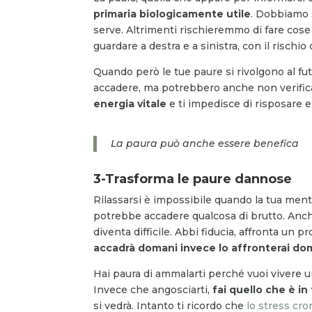
primaria biologicamente utile
. Dobbiamo 
serve. Altrimenti rischieremmo di fare cos
guardare a destra e a sinistra, con il rischio 
Quando però le tue paure si rivolgono al fu
accadere, ma potrebbero anche non verificar
energia vitale
e ti impedisce di risposare e
La paura può anche essere benefica
3-Trasforma le paure dannose
Rilassarsi è impossibile quando la tua ment
potrebbe accadere qualcosa di brutto. Anch
diventa difficile. Abbi fiducia, affronta un p
accadrà domani invece lo affronterai do
Hai paura di ammalarti perché vuoi vivere un
Invece che angosciarti,
fai quello che è i
si vedrà. Intanto ti ricordo che
lo stress cro