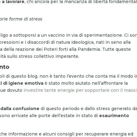
o a lavorare
, chi ancora per la mancanza di libertà fondamental
rie forme di stress
bligo a sottoporsi a un vaccino in via di sperimentazione. Ci so
sioni e i disaccordi di natura ideologica, nati in seno alla
a della reazione dei Poteri forti alla Pandemia. Tutte queste
ità sullo stress collettivo imperante.
ento
oli di questo blog, non è tanto l’evento che conta ma il modo i
i di igiene emotiva
è stato molto aiutato nell’affrontare la
que dovuto
investire tante energie per sopportare con il mass
 dalla confusione
di questo periodo e dallo stress generato da
o arrivate alle porte dell’estate in stato di
esaurimento
che informazione e alcuni consigli per recuperare energia ed