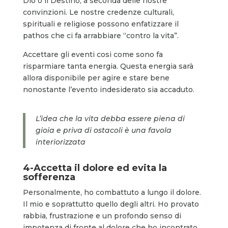
Dio o il Destino, a seconda delle nostre
convinzioni. Le nostre credenze culturali,
spirituali e religiose possono enfatizzare il
pathos che ci fa arrabbiare “contro la vita”.
Accettare gli eventi cosi come sono fa
risparmiare tanta energia. Questa energia sarà
allora disponibile per agire e stare bene
nonostante l’evento indesiderato sia accaduto.
L’idea che la vita debba essere piena di
gioia e priva di ostacoli è una favola
interiorizzata
4-
Accetta il dolore ed evita la
sofferenza
Personalmente, ho combattuto a lungo il dolore.
Il mio e soprattutto quello degli altri. Ho provato
rabbia, frustrazione e un profondo senso di
impotenza di fronte al dolore che ho incontrato.