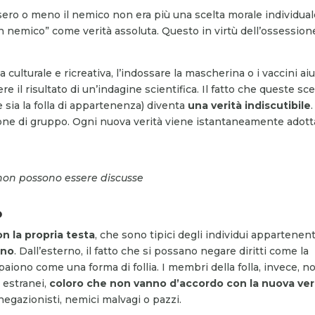
ossero o meno il nemico non era più una scelta morale individual
un nemico” come verità assoluta. Questo in virtù dell’ossession
a culturale e ricreativa, l’indossare la mascherina o i vaccini ai
e il risultato di un’indagine scientifica. Il fatto che queste sce
 sia la folla di appartenenza) diventa
una verità indiscutibile
.
one di gruppo. Ogni nuova verità viene istantaneamente adott
 non possono essere discusse
o
on la propria testa
, che sono tipici degli individui appartenent
ono
. Dall’esterno, il fatto che si possano negare diritti come la
ppaiono come una forma di follia. I membri della folla, invece, n
 estranei,
coloro che non vanno d’accordo con la nuova ver
 negazionisti, nemici malvagi o pazzi.