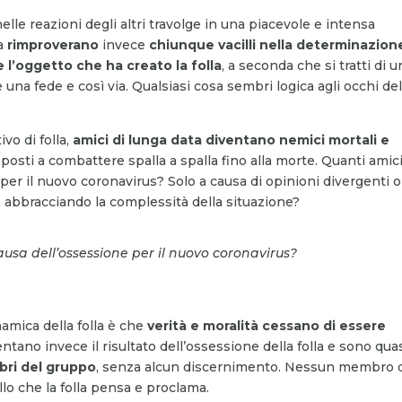
lle reazioni degli altri travolge in una piacevole e intensa
la
ri
mproverano
invece
chiunque vacilli nella determinazion
e l’oggetto che ha creato la folla
, a seconda che si tratti di u
na fede e così via. Qualsiasi cosa sembri logica agli occhi del
vo di folla,
amici di lunga data diventano nemici mortali e
isposti a combattere spalla a spalla fino alla morte. Quanti amic
 per il nuovo coronavirus? Solo a causa di opinioni divergenti 
, abbracciando la complessità della situazione?
ausa dell’ossessione per il nuovo coronavirus?
namica della folla è che
verità e moralità cessano di essere
ntano invece il risultato dell’ossessione della folla e sono qua
bri del gruppo
, senza alcun discernimento. Nessun membro d
llo che la folla pensa e proclama.