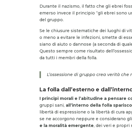
Durante il nazismo, il fatto che gli ebrei f
emerso invece il principio “gli ebrei sono 
del gruppo.
Se le chiusure sistematiche dei luoghi di vit
o meno a evitare le infezioni, smette di esser
siano di aiuto o dannose (a seconda di quale
Questo sempre come risultato dell’ossessi
da tutti i membri della folla.
L’ossessione di gruppo crea verità che
La folla dall’esterno e dall’intern
I principi morali e l’abitudine a pensare c
gruppi sani,
all’interno della folla sparisc
libertà di espressione o la libertà di cura a
se ne accorgono neppure e considerano gli
e la moralità emergente
, dei veri e propri