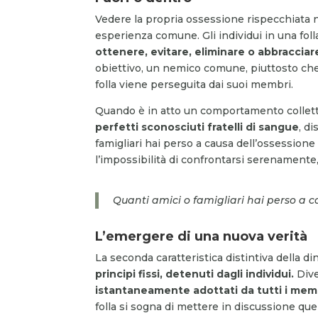
Vedere la propria ossessione rispecchiata ne
esperienza comune. Gli individui in una fol
ottenere, evitare, eliminare o abbracciar
obiettivo, un nemico comune, piuttosto che u
folla viene perseguita dai suoi membri.
Quando è in atto un comportamento colletti
perfetti sconosciuti fratelli di sangue
, d
famigliari hai perso a causa dell’ossessione
l’impossibilità di confrontarsi serenamente
Quanti amici o famigliari hai perso a c
L’emergere di una nuova verità
La seconda caratteristica distintiva della di
principi fissi, detenuti dagli individui.
Dive
istantaneamente adottati da tutti i mem
folla si sogna di mettere in discussione que