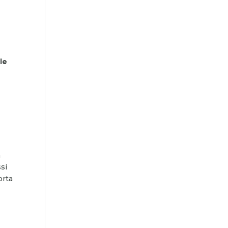
le
a
si
orta