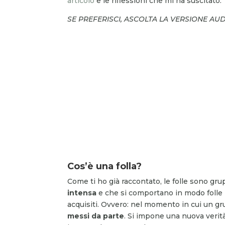
articolo
e le riflessioni che mi ha suscitato.
SE PREFERISCI, ASCOLTA LA VERSIONE AU
Cos’è una folla?
Come ti ho già raccontato, le folle sono gr
intensa
e che si comportano in modo folle (c
acquisiti. Ovvero: nel momento in cui un gr
messi da parte
. Si impone una nuova verit