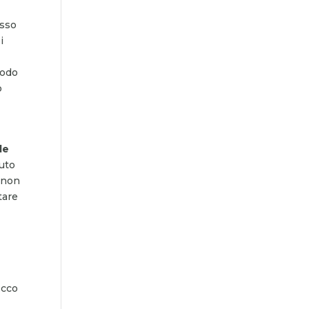
esso
i
iodo
o
le
nuto
e non
tare
Ecco