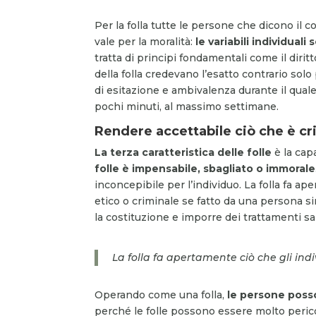
Per la folla tutte le persone che dicono il c
vale per la moralità:
le variabili individual
tratta di principi fondamentali come il diri
della folla credevano l’esatto contrario sol
di esitazione e ambivalenza durante il qual
pochi minuti, al massimo settimane.
Rendere accettabile ciò che è cr
La terza caratteristica delle folle
è la cap
folle è impensabile, sbagliato o immorale
inconcepibile per l’individuo. La folla fa a
etico o criminale se fatto da una persona s
la costituzione e imporre dei trattamenti sa
La folla fa apertamente ciò che gli ind
Operando come una folla,
le persone posso
perché le folle possono essere molto perico