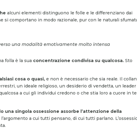
che
alcuni elementi distinguono le folle e le differenziano dai
che si comportano in modo razionale, pur con le naturali sfumat
raverso una modalità emotivamente molto intensa
a folla è la sua
concentrazione condivisa su qualcosa.
Sto
lsiasi cosa o quasi,
e non è necessario che sia reale. Il colla
errestri, un ideale religioso, un desiderio di vendetta, un leader
qualcosa a cui gli individui credono o che stia loro a cuore in t
o una singola ossessione assorbe l’attenzione della
 l’argomento a cui tutti pensano, di cui tutti parlano. L’ossess
ta.