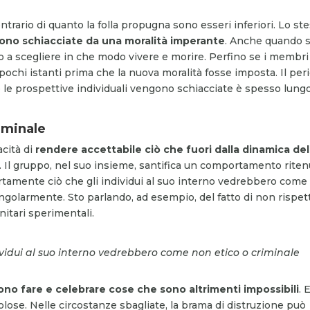
ontrario di quanto la folla propugna sono esseri inferiori. Lo st
i sono schiacciate da una moralità imperante
. Anche quando s
tto a scegliere in che modo vivere e morire. Perfino se i membri
o pochi istanti prima che la nuova moralità fosse imposta. Il per
e le prospettive individuali vengono schiacciate è spesso lung
iminale
acità di
rendere accettabile ciò che fuori dalla dinamica del
. Il gruppo, nel suo insieme, santifica un comportamento rite
pertamente ciò che gli individui al suo interno vedrebbero com
ingolarmente. Sto parlando, ad esempio, del fatto di non rispet
nitari sperimentali.
ividui al suo interno vedrebbero come non etico o criminale
no fare e celebrare cose che sono altrimenti impossibili
. 
lose. Nelle circostanze sbagliate, la brama di distruzione può