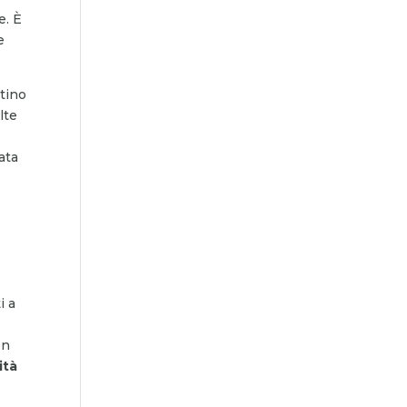
e. È
e
utino
lte
ata
i a
on
ità