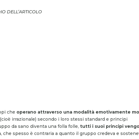
DIO DELL’ARTICOLO
uppi che
operano attraverso una modalità emotivamente mo
ioè irrazionale) secondo i loro stessi standard e principi
uppo da sano diventa una folla folle,
tutti i suoi principi ven
à, che spesso è contraria a quanto il gruppo credeva e sosten