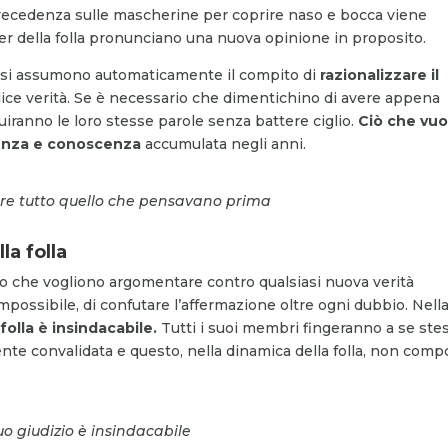
 precedenza sulle mascherine per coprire naso e bocca viene
r della folla pronunciano una nuova opinione in proposito.
ti, si assumono automaticamente il compito di
razionalizzare il
ce verità. Se è necessario che dimentichino di avere appena
uiranno le loro stesse parole senza battere ciglio.
Ciò che vuo
tenza e conoscenza
accumulata negli anni.
are tutto quello che pensavano prima
la folla
oro che vogliono argomentare contro qualsiasi nuova verità
impossibile, di confutare l’affermazione oltre ogni dubbio. Nell
 folla è insindacabile.
Tutti i suoi membri fingeranno a se stes
nte convalidata e questo, nella dinamica della folla, non comp
suo giudizio è insindacabile