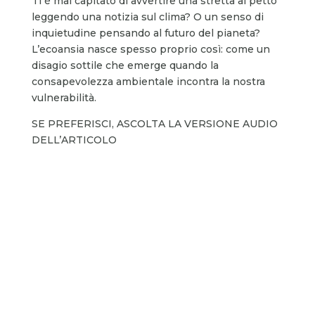
Ti è mai capitato di avvertire una stretta al petto
leggendo una notizia sul clima? O un senso di
inquietudine pensando al futuro del pianeta?
L’ecoansia nasce spesso proprio così: come un
disagio sottile che emerge quando la
consapevolezza ambientale incontra la nostra
vulnerabilità.
SE PREFERISCI, ASCOLTA LA VERSIONE AUDIO
DELL’ARTICOLO