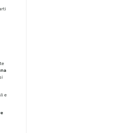
rti
te
una
si
li e
re