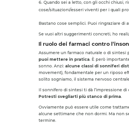
Quando sei a letto, con gli occhi chiusi, ri
cose/situazioni/esseri viventi per i quali pr
Bastano cose semplici. Puoi ringraziare di a
Se vuoi altri suggerimenti concreti, ho real
Il ruolo dei farmaci contro l’inso
Assumere un farmaco naturale o di sintesi 
puoi mettere in pratica
. È però importante
sonno. Anzi:
alcune classi di sonniferi di
movement), fondamentale per un riposo eff
solito sogniamo, il sistema nervoso centrale
Il sonnifero di sintesi ti dà l’impressione d
Potresti svegliarti più stanco di prima
.
Ovviamente può essere utile come trattame
alcune settimane che non dormi. Ma non se
termine.