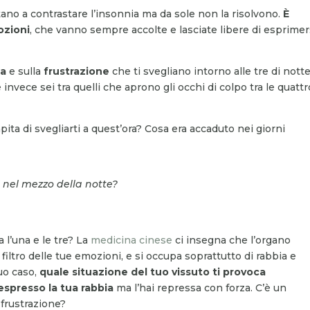
tano a contrastare l’insonnia ma da sole non la risolvono.
È
ozioni
, che vanno sempre accolte e lasciate libere di esprimer
ia
e sulla
frustrazione
che ti svegliano intorno alle tre di notte
nvece sei tra quelli che aprono gli occhi di colpo tra le quattr
pita di svegliarti a quest’ora? Cosa era accaduto nei giorni
i nel mezzo della notte?
 l’una e le tre? La
medicina cinese
ci insegna che l’organo
l filtro delle tue emozioni, e si occupa soprattutto di rabbia e
tuo caso,
quale situazione del tuo vissuto ti provoca
espresso la tua rabbia
ma l’hai repressa con forza. C’è un
 frustrazione?