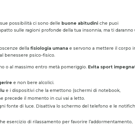
 sue possibilità ci sono delle
buone abitudini
che puoi
patto sulle ragioni profonde della tua insonnia, ma ti daranno
noscenze della
fisiologia umana
e servono a mettere il corpo i
l benessere psico-fisico.
ttino o al massimo entro metà pomeriggio.
Evita sport impegnat
gerire
e non bere alcolici.
blu
e i dispositivi che la emettono (schermi di notebook,
 precede il momento in cui vai a letto.
i fonte di luce. Disattiva lo schermo del telefono e le notifich
he esercizio di rilassamento per favorire l’addormentamento,