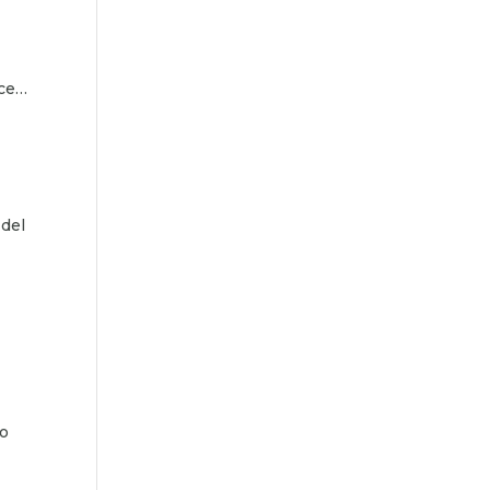
ace…
 del
go