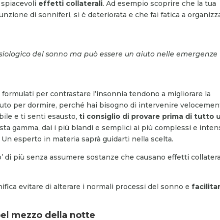
i spiacevoli
effetti collaterali
. Ad esempio scoprire che la tua
one di sonniferi, si è deteriorata e che fai fatica a organizza
lo fisiologico del sonno ma può essere un aiuto nelle emergenze
li formulati per contrastare l’insonnia tendono a migliorare la
aiuto per dormire, perché hai bisogno di intervenire velocemen
ile e ti senti esausto,
ti consiglio di provare prima di tutto 
sta gamma, dai i più blandi e semplici ai più complessi e inten
. Un esperto in materia saprà guidarti nella scelta.
o’ di più senza assumere sostanze che causano effetti collatera
gnifica evitare di alterare i normali processi del sonno e
facilita
bel mezzo della notte