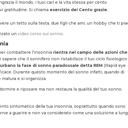
ngrazia il mondo, i tuoi cari e la vita stessa per cento
ovi gratitudine. Si chiama
esercizio dei Cento grazie
.
vere un tetto sulla testa, due figli che ami, un hobby che ti pi
izzato un
video corso sul sonno
.
nnia
per combattere l’insonnia
rientra nel campo delle azioni che
 sapere che il sonnifero non ristabilisce il tuo ciclo fisiologico
sturbano la fase di sonno
paradossale
detta REM
(Rapid eye
icace. Durante questo momento del sonno infatti, quando di
 matura e si organizza.
i dormire e riposare ma non restaura la qualità del tuo sonno.
nto sintomatico della tua insonnia, soprattutto quando sono
rve a guarire e non va considerato come una soluzione a lun