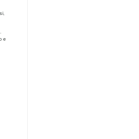
si,
.
o e