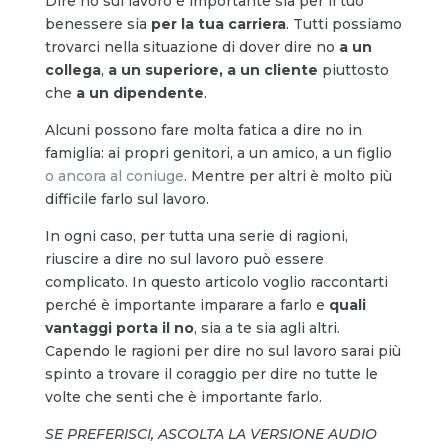
Dire no sul lavoro è importante sia per il tuo
benessere sia
per la tua carriera
. Tutti possiamo
trovarci nella situazione di dover dire no
a un
collega
,
a un superiore, a un cliente
piuttosto
che
a un dipendente
.
Alcuni possono fare molta fatica a dire no in
famiglia: ai propri genitori, a un amico, a un figlio
o ancora al coniuge
. Mentre per altri è molto più
difficile farlo sul lavoro.
In ogni caso, per tutta una serie di ragioni,
riuscire a dire no sul lavoro può essere
complicato. In questo articolo voglio raccontarti
perché è importante imparare a farlo e
quali
vantaggi porta il no
, sia a te sia agli altri.
Capendo le ragioni per dire no sul lavoro sarai più
spinto a trovare il coraggio per dire no tutte le
volte che senti che è importante farlo.
SE PREFERISCI, ASCOLTA LA VERSIONE AUDIO