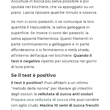
Accumula in bocca più saliva possibile e poi
sputala nel bicchiere, che va appoggiato su un
piano. Lascia riposare qualche minuto e osserva.
Se non ci sono parassiti, o se comunque la loro
quantità è trascurabile, la saliva galleggerà in
superficie. Se invece ci sono dei parassiti, la
saliva apparirà filamentosa. Questi filamenti in
parte continueranno a galleggiare e in parte
affonderanno o si fermeranno a metà strada,
all’interno dell’acqua nel bicchiere.
Quando il
test è negativo
ripetilo per sicurezza nei giorni
di luna piena.
Se il test è positivo
Il test è positivo?
Puoi affidarti a un ottimo
“metodo della nonna” per liberare gli intestini
dagli ossiuri: la
vellutata di zucca anti ossiuri
.
Prepara una vellutata di zucca
che puoi condire
con aglio crudo.
Macina 10 semi di zucca freschi