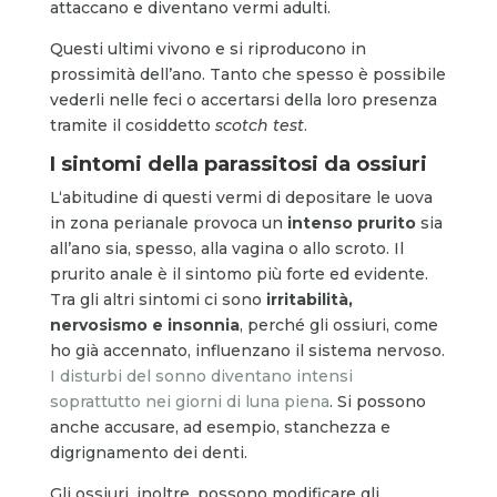
attaccano e diventano vermi adulti.
Questi ultimi vivono e si riproducono in
prossimità dell’ano. Tanto che spesso è possibile
vederli nelle feci o accertarsi della loro presenza
tramite il cosiddetto
scotch test
.
I sintomi della parassitosi da ossiuri
L‘abitudine di questi vermi di depositare le uova
in zona perianale provoca un
intenso prurito
sia
all’ano sia, spesso, alla vagina o allo scroto. Il
prurito anale è il sintomo più forte ed evidente.
Tra gli altri sintomi ci sono
irritabilità,
nervosismo e insonnia
, perché gli ossiuri, come
ho già accennato, influenzano il sistema nervoso.
I disturbi del sonno diventano intensi
soprattutto nei giorni di luna piena
. Si possono
anche accusare, ad esempio, stanchezza e
digrignamento dei denti.
Gli ossiuri, inoltre, possono modificare gli