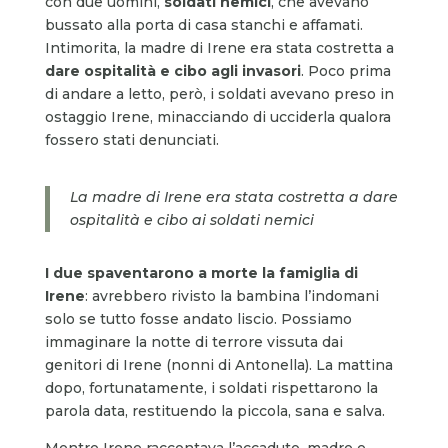
con due uomini,
soldati nemici
, che avevano
bussato alla porta di casa stanchi e affamati.
Intimorita, la madre di Irene era stata costretta a
dare ospitalità e cibo agli invasori
. Poco prima
di andare a letto, però, i soldati avevano preso in
ostaggio Irene, minacciando di ucciderla qualora
fossero stati denunciati.
La madre di Irene era stata costretta a dare
ospitalità e cibo ai soldati nemici
I due spaventarono a morte la famiglia di
Irene
: avrebbero rivisto la bambina l’indomani
solo se tutto fosse andato liscio. Possiamo
immaginare la notte di terrore vissuta dai
genitori di Irene (nonni di Antonella). La mattina
dopo, fortunatamente, i soldati rispettarono la
parola data, restituendo la piccola, sana e salva.
Mentre Irene raccontava l’accaduto, madre e