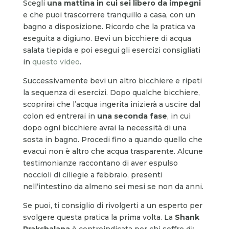
Scegli
una mattina in cui sei libero da impegni
e che puoi trascorrere tranquillo a casa, con un
bagno a disposizione. Ricordo che la pratica va
eseguita a digiuno. Bevi un bicchiere di acqua
salata tiepida e poi esegui gli esercizi consigliati
in
questo video
.
Successivamente bevi un altro bicchiere e ripeti
la sequenza di esercizi. Dopo qualche bicchiere,
scoprirai che l’acqua ingerita inizierà a uscire dal
colon ed entrerai in
una seconda fase
, in cui
dopo ogni bicchiere avrai la necessità di una
sosta in bagno. Procedi fino a quando quello che
evacui non è altro che acqua trasparente. Alcune
testimonianze raccontano di aver espulso
noccioli di ciliegie a febbraio, presenti
nell’intestino da almeno sei mesi se non da anni.
Se puoi, ti consiglio di rivolgerti a un esperto per
svolgere questa pratica la prima volta. La
Shank
Prakshalana
è controindicata per chi soffre di: