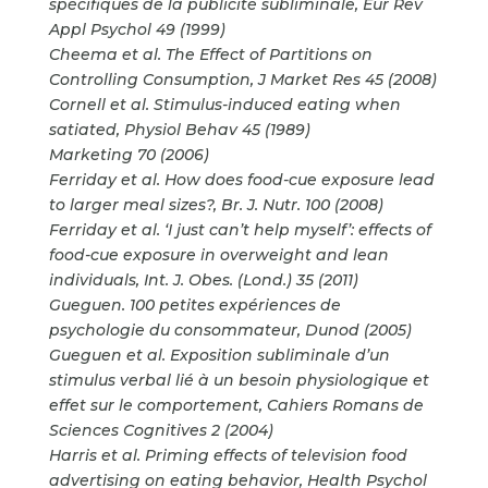
spécifiques de la publicité
subliminale, Eur Rev
Appl Psychol 49 (1999)
Cheema et al. The Effect of Partitions on
Controlling Consumption, J Market Res 45 (2008)
Cornell et al. Stimulus-induced eating when
satiated, Physiol Behav 45 (1989)
Marketing 70 (2006)
Ferriday et al. How does food-cue exposure lead
to larger meal sizes?, Br. J. Nutr. 100 (2008)
Ferriday et al. ‘I just can’t help myself’: effects of
food-cue exposure in overweight and lean
individuals, Int. J. Obes. (Lond.) 35 (2011)
Gueguen. 100 petites exp
ériences de
psychologie du consommateur, Dunod (2005)
Gueguen et al. Exposition subliminale d
’un
stimulus verbal li
é à un besoin physiologique et
effet sur le comportement, Cahiers Romans de
Sciences Cognitives 2 (2004)
Harris et al. Priming effects of television food
advertising on eating behavior, Health Psychol