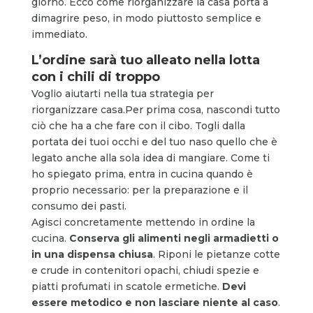
giorno. Ecco come riorganizzare la casa porta a
dimagrire peso, in modo piuttosto semplice e
immediato.
L’ordine sarà tuo alleato nella lotta
con i chili di troppo
Voglio aiutarti nella tua strategia per
riorganizzare casa.
Per prima cosa, nascondi tutto
ciò che ha a che fare con il cibo. Togli dalla
portata dei tuoi occhi e del tuo naso quello che è
legato anche alla sola idea di mangiare. Come ti
ho spiegato prima, entra in cucina quando è
proprio necessario: per la preparazione e il
consumo dei pasti.
Agisci concretamente mettendo in ordine la
cucina.
Conserva gli alimenti negli armadietti o
in una dispensa chiusa
. Riponi le pietanze cotte
e crude in contenitori opachi, chiudi spezie e
piatti profumati in scatole ermetiche.
Devi
essere metodico e non lasciare niente al caso
.