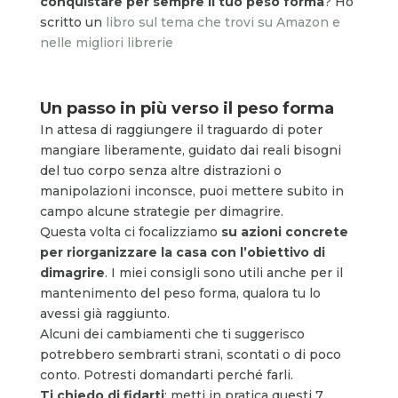
conquistare per sempre il tuo peso forma
? Ho
scritto un
libro sul tema che trovi su Amazon e
nelle migliori librerie
Un passo in più verso il peso forma
In attesa di raggiungere il traguardo di poter
mangiare liberamente, guidato dai reali bisogni
del tuo corpo senza altre distrazioni o
manipolazioni inconsce, puoi mettere subito in
campo alcune strategie per dimagrire.
Questa volta ci focalizziamo
su azioni concrete
per riorganizzare la casa con l’obiettivo di
dimagrire
. I miei consigli sono utili anche per il
mantenimento del peso forma, qualora tu lo
avessi già raggiunto.
Alcuni dei cambiamenti che ti suggerisco
potrebbero sembrarti strani, scontati o di poco
conto. Potresti domandarti perché farli.
Ti chiedo di fidarti
: metti in pratica questi 7