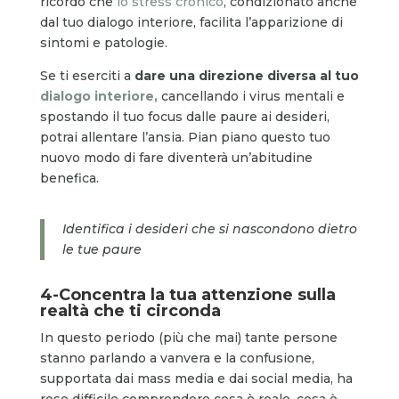
ricordo che
lo stress cronico
, condizionato anche
dal tuo dialogo interiore, facilita l’apparizione di
sintomi e patologie.
Se ti eserciti a
dare una direzione diversa al tuo
dialogo interiore,
cancellando i virus mentali e
spostando il tuo focus dalle paure ai desideri,
potrai allentare l’ansia. Pian piano questo tuo
nuovo modo di fare diventerà un’abitudine
benefica.
Identifica i desideri che si nascondono dietro
le tue paure
4-Concentra la tua attenzione sulla
realtà che ti circonda
In questo periodo (più che mai) tante persone
stanno parlando a vanvera e la confusione,
supportata dai mass media e dai social media, ha
reso difficile comprendere cosa è reale, cosa è