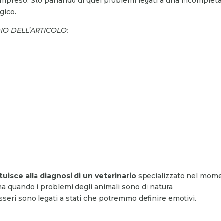
preso. Sto parlando di quei problemi legati a una incompleta
gico.
DIO DELL’ARTICOLO:
tuisce alla diagnosi di un veterinario
specializzato nel mom
ima quando i problemi degli animali sono di natura
eri sono legati a stati che potremmo definire emotivi.