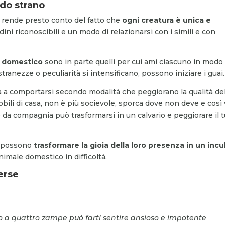
do strano
si rende presto conto del fatto che
ogni creatura è unica e
dini riconoscibili e un modo di relazionarsi con i simili e con
le domestico
sono in parte quelli per cui ami ciascuno in modo
tranezze o peculiarità si intensificano, possono iniziare i guai.
a a comportarsi secondo modalità che peggiorano la qualità del
bili di casa, non è più socievole, sporca dove non deve e così 
e da compagnia può trasformarsi in un calvario e peggiorare il 
i, possono
trasformare la gioia della loro presenza in un inc
male domestico in difficoltà.
verse
o a quattro zampe può farti sentire ansioso e impotente