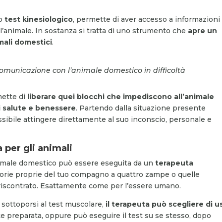
to
test kinesiologico
, permette di aver accesso a informazioni
ll’animale. In sostanza si tratta di uno strumento che
apre un
mali domestici
.
 comunicazione con l’animale domestico in difficoltà
mette di
liberare quei blocchi che impediscono all’animale
i salute e benessere
. Partendo dalla situazione presente
ssibile attingere direttamente al suo inconscio, personale e
 per gli animali
animale domestico può essere eseguita da un
terapeuta
emorie proprie del tuo compagno a quattro zampe o quelle
i riscontrato. Esattamente come per l’essere umano.
sottoporsi al test muscolare,
il terapeuta può scegliere di u
 preparata, oppure può eseguire il test su se stesso, dopo