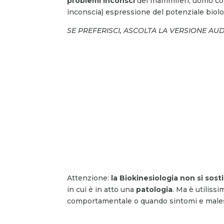
problemi inconsci
dei mammiferi, uomo com
inconscia) espressione del potenziale biolo
SE PREFERISCI, ASCOLTA LA VERSIONE AU
Attenzione:
la Biokinesiologia non si sosti
in cui è in atto una
patologia
. Ma è utiliss
comportamentale o quando sintomi e maless