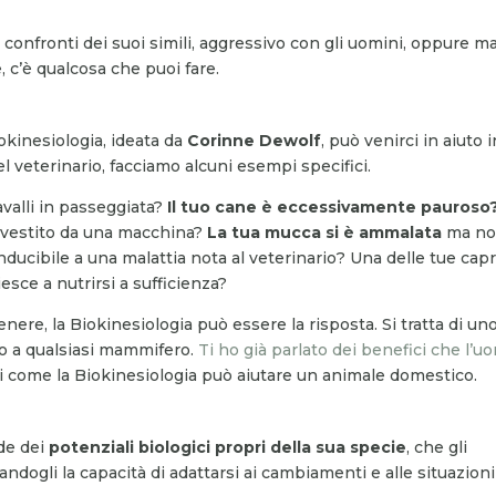
confronti dei suoi simili, aggressivo con gli uomini, oppure m
e, c’è qualcosa che puoi fare.
kinesiologia, ideata da
Corinne Dewolf
, può venirci in aiuto i
el veterinario, facciamo alcuni esempi specifici.
avalli in passeggiata?
Il tuo cane è eccessivamente pauroso
investito da una macchina?
La tua mucca si è ammalata
ma n
ucibile a una malattia nota al veterinario? Una delle tue cap
esce a nutrirsi a sufficienza?
ere, la Biokinesiologia può essere la risposta. Si tratta di un
to a qualsiasi mammifero.
Ti ho già parlato dei benefici che l’u
ti come la Biokinesiologia può aiutare un animale domestico.
de dei
potenziali biologici propri della sua specie
, che gli
andogli la capacità di adattarsi ai cambiamenti e alle situazioni