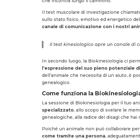
che incontra lungo il cammino.
Il test muscolare di investigazione chiama
sullo stato fisico, emotivo ed energetico de
canale di comunicazione con i nostri ani
Il test kinesiologico apre un canale di
In secondo luogo, la Biokinesiologia ci per
l’espressione del suo pieno potenziale d
dell’animale che necessita di un aiuto, è po
genealogico.
Come funziona la Biokinesiologia
La sessione di Biokinesiologia per il tuo 
specializzato
, allo scopo di svelare le m
genealogiche, alla radice dei disagi che ha
Poiché un animale non può collaborare per 
come tramite una persona
, adeguatamente