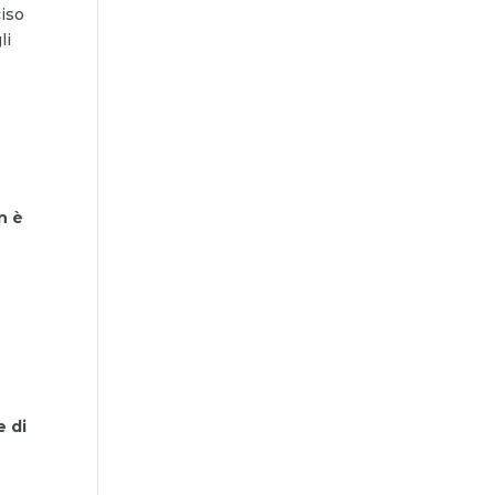
ciso
li
n è
e di