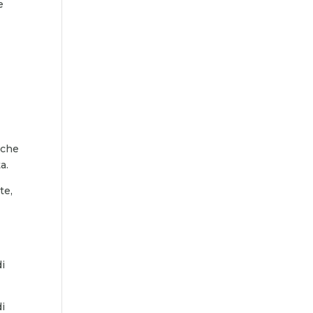
e
 che
a.
te,
di
di