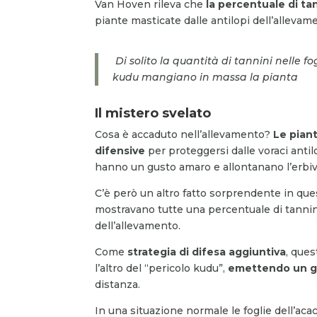
Van Hoven rileva che
la percentuale di tan
piante masticate dalle antilopi dell’allevam
Di solito la quantità di tannini nelle 
kudu mangiano in massa la pianta
Il mistero svelato
Cosa è accaduto nell’allevamento?
Le pian
difensive
per proteggersi dalle voraci anti
hanno un gusto amaro e allontanano l’erbivor
C’è però un altro fatto sorprendente in quest
mostravano tutte una percentuale di tannini 
dell’allevamento.
Come
strategia di difesa aggiuntiva
, ques
l’altro del “pericolo kudu”,
emettendo un g
distanza.
In una situazione normale le foglie dell’aca