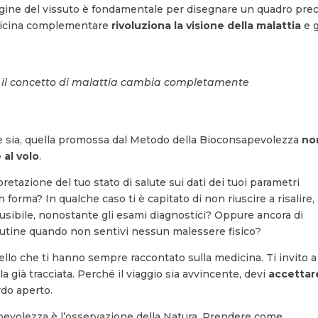
dagine del vissuto è fondamentale per disegnare un quadro pre
edicina complementare
rivoluziona la visione della malattia
e g
a il concetto di malattia cambia completamente
e sia, quella promossa dal Metodo della Bioconsapevolezza
no
 al volo
.
retazione del tuo stato di salute sui dati dei tuoi parametri
n forma? In qualche caso ti è capitato di non riuscire a risalire,
usibile, nonostante gli esami diagnostici? Oppure ancora di
routine quando non sentivi nessun malessere fisico?
ello che ti hanno sempre raccontato sulla medicina. Ti invito a
 già tracciata. Perché il viaggio sia avvincente, devi
accettar
do aperto.
evolezza è l’osservazione della Natura. Prendere come