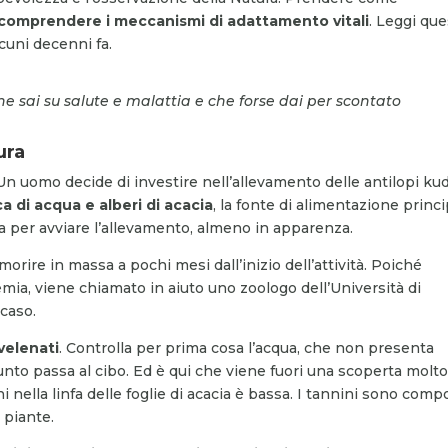
comprendere i meccanismi di adattamento vitali
. Leggi qu
cuni decenni fa.
he sai su salute e malattia e che forse dai per scontato
ura
. Un uomo decide di investire nell’allevamento delle antilopi ku
a di acqua e alberi di acacia
, la fonte di alimentazione princ
tta per avviare l’allevamento, almeno in apparenza.
orire in massa a pochi mesi dall’inizio dell’attività. Poiché
emia, viene chiamato in aiuto uno zoologo dell’Università di
 caso.
velenati
. Controlla per prima cosa l’acqua, che non presenta
unto passa al cibo. Ed è qui che viene fuori una scoperta molt
i nella linfa delle foglie di acacia è bassa. I tannini sono comp
 piante.