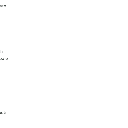
esto
du.
ipale
o
osti