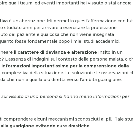
pire quali traumi ed eventi importanti hai vissuto o stai ancora
tiva
è un’aberrazione. Mi permetto quest’affermazione con tutt
 studiato anni per arrivare a esercitare la professione.
issuto del paziente è qualcosa che non viene insegnata
 quanto fosse fondamentale dopo i miei studi accademici.
lineare
il carattere di devianza e alterazione
insito in un
? L’assenza di indagini sul contesto della persona malata, o c
e
informazioni importantissime per la comprensione della
 complessiva della situazione. Le soluzioni e le osservazioni 
a che non è quella più diretta verso l’ambita guarigione.
e sul vissuto di una persona si hanno meno informazioni per
di comprendere alcuni meccanismi sconosciuti ai più. Tale stu
i alla guarigione evitando cure drastiche
.