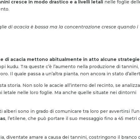
nini cresce in modo drastico e a livelli letali
nelle foglie dell
ento.
foglie di acacia è bassa ma la concentrazione cresce quando i
te di acacia mettono abitualmente in atto alcune strategie
lopi kudu. Tra queste c’è l’aumento nella produzione di tannini,
o. Il quale passa a un’altra pianta, non ancora in stato d’allert
a storia. Non solo le acacie all’interno del recinto, se analizza
letale nelle loro foglie. Ma anche quelle situate nei dintorni
ti alberi sono in grado di comunicare tra loro per avvertirsi l’un
as
, l’etilene, che può portare il suo messaggio fino a 45 metri 
cia, diventate amare a causa dei tannini, costringono il branco 