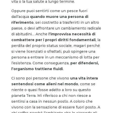
vita o la tua salute a lungo termine.
Oppure puoi sentirti come un pesce fuori
dall’acqua
quando muore una persona di
riferimento
, sei costretto a trasferirti in un altro
paese, o devi affrontare un cambiamento radicale
di abitudini… Anche
l’improvvisa necessità di
combattere per i propri diritti fondamentali
, la
perdita del proprio status sociale, magari perché
si viene licenziati o sfrattati, può spingere una
persona a entrare in un meccanismo di lotta per
l’esistenza. Come conseguenza,
per difendersi,
l’organismo trattiene fluidi
.
Ci sono poi persone che vivono
una vita intera
sentendosi come alieni nel mondo
, come se
niente o quasi fosse adatto a loro su questo
pianeta Terra. Mi riferisco a chi non riesce a
sentirsi a casa in nessun posto. A coloro che
vivono con la sensazione di essere fuori posto. A
chi soffre perché l’ambiente che lo circonda gli