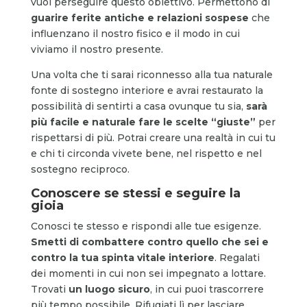
vuoi perseguire questo obiettivo. Permettono di
guarire ferite antiche e relazioni sospese
che
influenzano il nostro fisico e il modo in cui
viviamo il nostro presente.
Una volta che ti sarai riconnesso alla tua naturale
fonte di sostegno interiore e avrai restaurato la
possibilità di sentirti a casa ovunque tu sia,
sarà
più facile e naturale fare le scelte “giuste”
per
rispettarsi di più. Potrai creare una realtà in cui tu
e chi ti circonda vivete bene, nel rispetto e nel
sostegno reciproco.
Conoscere se stessi e seguire la
gioia
Conosci te stesso e rispondi alle tue esigenze.
Smetti di combattere contro quello che sei e
contro la tua spinta vitale interiore
. Regalati
dei momenti in cui non sei impegnato a lottare.
Trovati
un luogo sicuro
, in cui puoi trascorrere
più tempo possibile. Rifugiati lì per lasciare