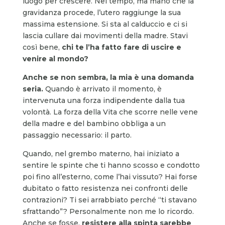
luogo per crescere. Nel tempo, ma mano che la
gravidanza procede, l’utero raggiunge la sua
massima estensione. Si sta al calduccio e ci si
lascia cullare dai movimenti della madre. Stavi
così bene,
chi te l’ha fatto fare
di uscire
e
venire al mondo?
Anche se non sembra, la mia è una domanda
seria.
Quando è arrivato il momento, è
intervenuta una forza indipendente dalla tua
volontà. La forza della Vita che scorre nelle vene
della madre e del bambino obbliga a un
passaggio necessario: il parto.
Quando, nel grembo materno, hai iniziato a
sentire le spinte che ti hanno scosso e condotto
poi fino all’esterno, come l’hai vissuto? Hai forse
dubitato o fatto resistenza nei confronti delle
contrazioni? Ti sei arrabbiato perché “ti stavano
sfrattando”? Personalmente non me lo ricordo.
Anche se fosse,
resistere alla spinta sarebbe