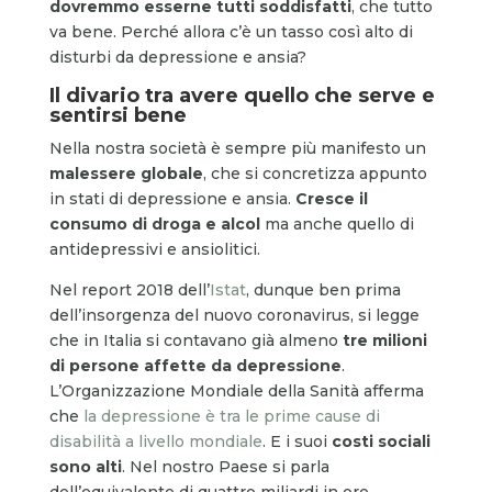
dovremmo esserne tutti soddisfatti
, che tutto
va bene. Perché allora c’è un tasso così alto di
disturbi da depressione e ansia?
Il divario tra avere quello che serve e
sentirsi bene
Nella nostra società è sempre più manifesto un
malessere globale
, che si concretizza appunto
in stati di depressione e ansia.
Cresce il
consumo di droga e alcol
ma anche quello di
antidepressivi e ansiolitici.
Nel report 2018 dell’
Istat
, dunque ben prima
dell’insorgenza del nuovo coronavirus, si legge
che in Italia si contavano già almeno
tre milioni
di persone affette da depressione
.
L’Organizzazione Mondiale della Sanità afferma
che
la depressione è tra le prime cause di
disabilità a livello mondiale
. E i suoi
costi sociali
sono alti
. Nel nostro Paese si parla
dell’equivalente di quattro miliardi in ore