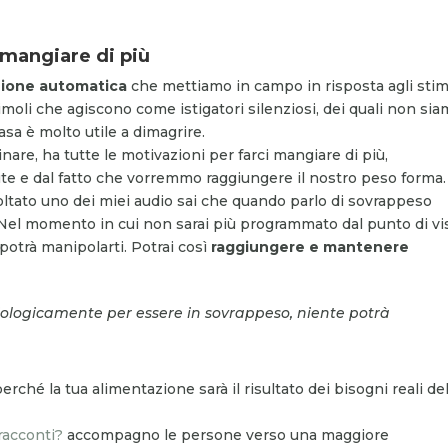
a mangiare di più
zione automatica
che mettiamo in campo in risposta agli stim
imoli che agiscono come istigatori silenziosi, dei quali non si
sa è molto utile a dimagrire.
nare, ha tutte le motivazioni per farci mangiare di più,
te e dal fatto che vorremmo raggiungere il nostro peso forma.
ascoltato uno dei miei audio sai che quando parlo di sovrappeso
 Nel momento in cui non sarai più programmato dal punto di vi
potrà manipolarti. Potrai così
raggiungere e mantenere
logicamente per essere in sovrappeso, niente potrà
 perché
la tua alimentazione sarà il risultato dei bisogni reali de
racconti?
accompagno le persone verso una maggiore