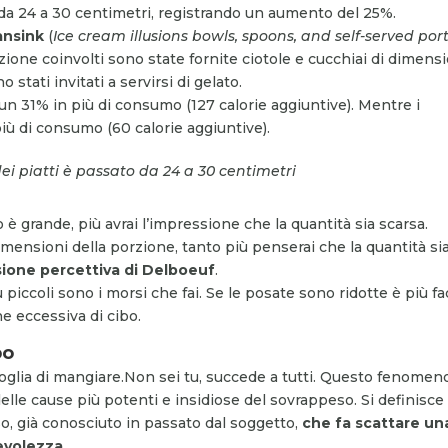
o da 24 a 30 centimetri, registrando un aumento del 25%.
nsink
(
Ice cream illusions bowls, spoons, and self-served por
trizione coinvolti sono state fornite ciotole e cucchiai di dimens
stati invitati a servirsi di gelato.
 un 31% in più di consumo (127 calorie aggiuntive). Mentre i
iù di consumo (60 calorie aggiuntive).
dei piatti è passato da 24 a 30 centimetri
o è grande, più avrai l’impressione che la quantità sia scarsa.
dimensioni della porzione, tanto più penserai che la quantità si
lusione percettiva di Delboeuf
.
piccoli sono i morsi che fai. Se le posate sono ridotte è più fa
ne eccessiva di cibo.
bo
glia di mangiare.
Non sei tu, succede a tutti. Questo fenomeno
elle cause più potenti e insidiose del sovrappeso. Si definisce
o, già conosciuto in passato dal soggetto,
che fa scattare un
evolezza
.