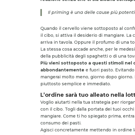
Il priming è una delle cause più potent
Quando il cervello viene sottoposto al confr
il cibo, si attiva il desiderio di mangiare. 
arriva in tavola. Oppure il profumo di una t
La stessa cosa accade anche, per le medesim
della pubblicità degli spaghetti o di una to
Più vieni sottoposto a questi stimoli nel 
abbondantemente
e fuori pasto. Evitando
mangerai molto meno, giorno dopo giorno. E
piuttosto semplice e immediato.
L’ordine sarà tuo alleato nella lot
Voglio aiutarti nella tua strategia per riorga
con il cibo. Togli dalla portata dei tuoi occh
mangiare. Come ti ho spiegato prima, entra 
consumo dei pasti.
Agisci concretamente mettendo in ordine l