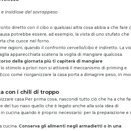
i e insidiose del sovrappeso
onto diretto con il cibo o qualsiasi altra cosa abbia a che fare 
La causa potrebbe essere, ad esempio, la vista di uno stufato che
orta che cuoce nel forno.
e ragioni, quando il confronto cervello/cibo è indiretto. La vi
vaglia apparecchiata scatena la voglia di mangiare qualcosa.
corso della giornata più ti capiterà di mangiare
 lo stimolo a priori non si attiverà il meccanismo di priming e
cco come riorganizzare la casa porta a dimagrire peso, in mo
ta con i chili di troppo
nizzare casa.
Per prima cosa, nascondi tutto ciò che ha a che fa
i e del tuo naso quello che è legato anche alla sola idea di
in cucina quando è proprio necessario: per la preparazione e i
a cucina.
Conserva gli alimenti negli armadietti o in una