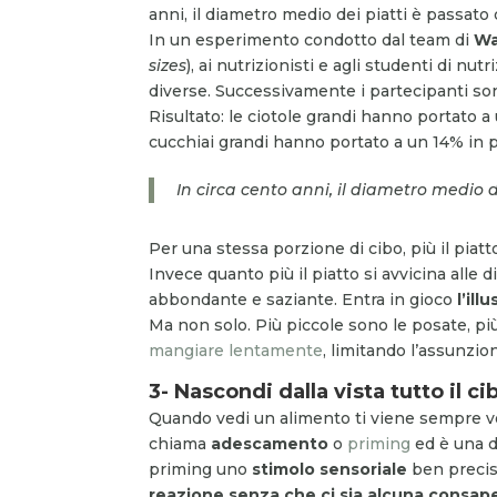
anni, il diametro medio dei piatti è passat
In un esperimento condotto dal team di
Wa
sizes
), ai nutrizionisti e agli studenti di nu
diverse. Successivamente i partecipanti sono 
Risultato: le ciotole grandi hanno portato a
cucchiai grandi hanno portato a un 14% in p
In circa cento anni, il diametro medio 
Per una stessa porzione di cibo, più il piatt
Invece quanto più il piatto si avvicina alle 
abbondante e saziante. Entra in gioco
l’il
Ma non solo. Più piccole sono le posate, più 
mangiare lentamente
, limitando l’assunzio
3- Nascondi dalla vista tutto il ci
Quando vedi un alimento ti viene sempre vo
chiama
adescamento
o
priming
ed è una d
priming uno
stimolo sensoriale
ben precis
reazione senza che ci sia alcuna consap