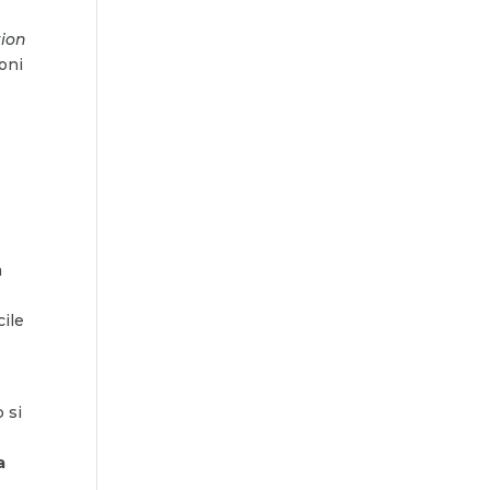
tion
ioni
a
cile
 si
a