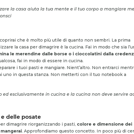
zare la casa aiuta la tua mente e il tuo corpo a mangiare m
onsci
scoprirai che è molto più utile di quanto non sembri. La prima
zzare la casa per dimagrire è la cucina. Fai in modo che sia l’u
mina le merendine dalle borse o i cioccolatini dalla credenz
lcosa, fai in modo di essere in cucina.
eparare i tuoi pasti e mangiare. Nient’altro. Non entrarci ment
 hai uno in questa stanza. Non metterti con il tuo notebook a
lo ed esclusivamente in cucina e la cucina non deve servire a
 e delle posate
per dimagrire riorganizzando i pasti,
colore e dimensione dei
e mangerai
. Approfondiamo questo concetto. In poco più di ce