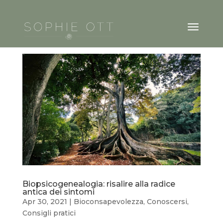
Biopsicogenealogia: risalire alla radice
antica dei sintomi
Apr 30, 2021
|
Bioconsapevolezza
,
Conoscersi
,
Consigli pratici