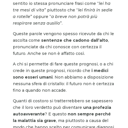
sentito io stessa pronunciare frasi come “
lei ha
tre mesi di vita
” piuttosto che “
lei finirà in sedie
a rotelle
” oppure “
a breve non potrà più
respirare senza ausilio
”.
Queste parole vengono spesso ricevute da chi le
ascolta come
sentenze che cadono dall’alto
,
pronunciate da chi conosce con certezza il
futuro. Anche se non è affatto così.
A chi si permette di fare queste prognosi, o a chi
crede in queste prognosi, ricordo che
i medici
sono esseri umani
. Non abbiamo a disposizione
nessuna sfera di cristallo: il futuro non è certezza
fino a quando non accade.
Quanti di costoro si tratterrebbero se sapessero
che il loro verdetto può diventare
una profezia
autoavverante
? E questo
non sempre perché
la malattia sia grave
, ma piuttosto a causa del
modo che hanno scelto per comunicare diagnosi