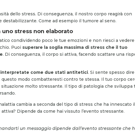
nsità dello stress. Di conseguenza, il nostro corpo reagirà con
e destabilizzante. Come ad esempio il tumore al seno.
 a uno stress non elaborato
tico condividendo poco le tue emozioni e non riesci a vedere
schio. Puoi
superare la soglia massima di stress che il tuo
re
. Di conseguenza, il corpo si attiva, facendo scattare una ris
interpretate come due stati antitetici
. Si sente spesso dir
 questo modo combatteresti contro te stessa. Il tuo corpo cer
 situazione molto stressante. Il tipo di patologia che sviluppa t
ersando.
alattia cambia a seconda del tipo di stress che ha innescato i
si attiva? Dipende da come hai vissuto l’evento stressante.
per mandarti un messaggio dipende dall’evento stressante che h