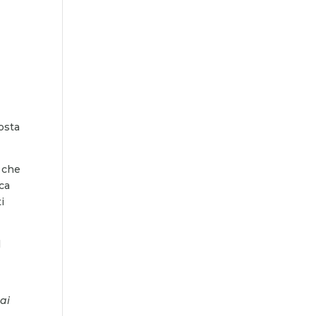
posta
e che
ca
i
l
ai