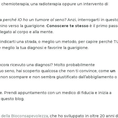
a chemioterapia, una radioterapia oppure un intervento di
da
perché IO ho un tumore al seno?
Anzi, interrogarti in quest
ino verso la guarigione.
Conoscere te stesso
è il primo pas
egato al corpo e alla mente.
o indicarti una strada, o meglio un metodo, per capire perché T
 meglio la tua diagnosi e favorire la guarigione.
ancora ricevuto una diagnosi? Molto probabilmente
tuo seno, hai scoperto qualcosa che non ti convince, come
un
e non scompare e non sembra giustificato dall’abbigliamento o
lice. Prendi appuntamento con un medico di fiducia e inizia a
n questo blog.
della Bioconsapevolezza
, che ho sviluppato in oltre 20 anni d