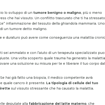
io lo sviluppo di un
tumore benigno o maligno
, più o meno
tress che hai vissuto. Un conflitto trascurato che ti ha stressato
ce” infiammazione del tessuto della ghiandola mammaria. Uno
 di un tumore detto maligno.
te e duraturo può avere come conseguenza una malattia cronic
ti sei ammalato e con l’aiuto di un terapeuta specializzato puo
iuste. Una volta scoperto quale trauma ha generato la malatti
rovare una soluzione su misura per te e liberare il tuo corpo da
. Se hai già fatto una biopsia, il medico competente avrà
to e quale cancro è presente.
La tipologia di cellule del tuo
dirette
sul vissuto stressante che ha causato la malattia.
lle deputate alla
fabbricazione del latte materno
, che