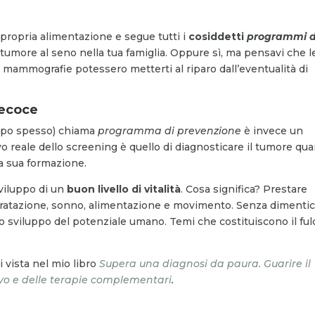
 propria alimentazione e segue tutti i
cosiddetti
programmi d
di tumore al seno nella tua famiglia. Oppure sì, ma pensavi che l
le mammografie potessero metterti al riparo dall’eventualità di
recoce
oppo spesso) chiama
programma di prevenzione
è invece un
ivo reale dello screening è quello di diagnosticare il tumore qu
la sua formazione.
sviluppo di un
buon livello di vitalità
. Cosa significa? Prestare
 idratazione, sonno, alimentazione e movimento. Senza dimenti
lo sviluppo del potenziale umano. Temi che costituiscono il ful
 vista nel mio libro
Supera una diagnosi da paura. Guarire il
ivo e delle terapie complementari
.