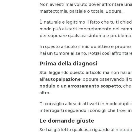
Non avresti mai voluto dover affrontare un
mastectomia, parziale o totale. Eppure…
È naturale e legittimo il fatto che tu ti chie
modo può aiutarti concretamente nel camm
per superare qualsiasi sintomo e problema l
In questo articolo il mio obiettivo è propri
hai un tumore al seno. Potrai così affrontare
Prima della diagnosi
Stai leggendo questo articolo ma non hai 
all’
autopalpazione
, oppure osservando il 
nodulo o un arrossamento sospetto
, ch
altro.
Ti consiglio allora di attivarti in modo dup
interrogarti seguendo i consigli che trovi i
Le domande giuste
Se hai già letto qualcosa riguardo al
metodo 