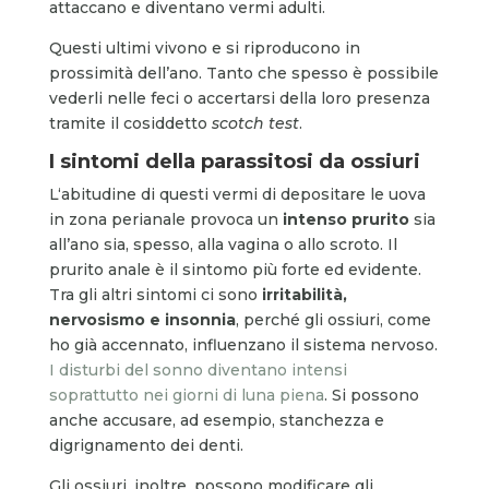
attaccano e diventano vermi adulti.
Questi ultimi vivono e si riproducono in
prossimità dell’ano. Tanto che spesso è possibile
vederli nelle feci o accertarsi della loro presenza
tramite il cosiddetto
scotch test
.
I sintomi della parassitosi da ossiuri
L‘abitudine di questi vermi di depositare le uova
in zona perianale provoca un
intenso prurito
sia
all’ano sia, spesso, alla vagina o allo scroto. Il
prurito anale è il sintomo più forte ed evidente.
Tra gli altri sintomi ci sono
irritabilità,
nervosismo e insonnia
, perché gli ossiuri, come
ho già accennato, influenzano il sistema nervoso.
I disturbi del sonno diventano intensi
soprattutto nei giorni di luna piena
. Si possono
anche accusare, ad esempio, stanchezza e
digrignamento dei denti.
Gli ossiuri, inoltre, possono modificare gli