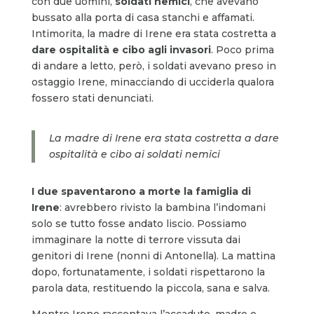
con due uomini,
soldati nemici
, che avevano
bussato alla porta di casa stanchi e affamati.
Intimorita, la madre di Irene era stata costretta a
dare ospitalità e cibo agli invasori
. Poco prima
di andare a letto, però, i soldati avevano preso in
ostaggio Irene, minacciando di ucciderla qualora
fossero stati denunciati.
La madre di Irene era stata costretta a dare
ospitalità e cibo ai soldati nemici
I due spaventarono a morte la famiglia di
Irene
: avrebbero rivisto la bambina l’indomani
solo se tutto fosse andato liscio. Possiamo
immaginare la notte di terrore vissuta dai
genitori di Irene (nonni di Antonella). La mattina
dopo, fortunatamente, i soldati rispettarono la
parola data, restituendo la piccola, sana e salva.
Mentre Irene raccontava l’accaduto, madre e