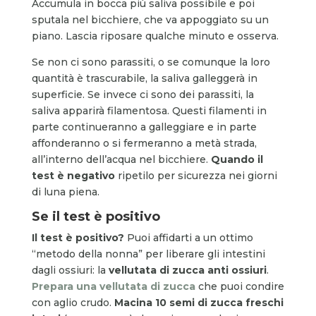
Accumula in bocca più saliva possibile e poi
sputala nel bicchiere, che va appoggiato su un
piano. Lascia riposare qualche minuto e osserva.
Se non ci sono parassiti, o se comunque la loro
quantità è trascurabile, la saliva galleggerà in
superficie. Se invece ci sono dei parassiti, la
saliva apparirà filamentosa. Questi filamenti in
parte continueranno a galleggiare e in parte
affonderanno o si fermeranno a metà strada,
all’interno dell’acqua nel bicchiere.
Quando il
test è negativo
ripetilo per sicurezza nei giorni
di luna piena.
Se il test è positivo
Il test è positivo?
Puoi affidarti a un ottimo
“metodo della nonna” per liberare gli intestini
dagli ossiuri: la
vellutata di zucca anti ossiuri
.
Prepara una vellutata di zucca
che puoi condire
con aglio crudo.
Macina 10 semi di zucca freschi