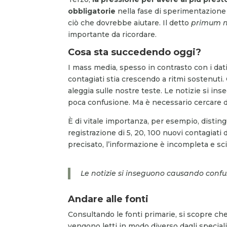
obbligatorie
nella fase di sperimentazione
ciò che dovrebbe aiutare. Il detto
primum 
importante da ricordare.
Cosa sta succedendo oggi?
I mass media, spesso in contrasto con i dati 
contagiati stia crescendo a ritmi sostenuti
aleggia sulle nostre teste. Le notizie si 
poca confusione. Ma è necessario cercare di
È di vitale importanza, per esempio, distin
registrazione di 5, 20, 100 nuovi contagiati
precisato, l’informazione è incompleta e sc
Le notizie si inseguono causando confu
Andare alle fonti
Consultando le fonti primarie, si scopre ch
vengono letti in modo diverso dagli specialis