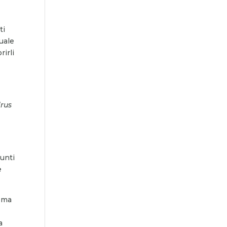
ti
Quale
rirli
irus
punti
è
o ma
a