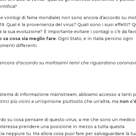
ntifica?
 e virologi di fama mondiale) non sono ancora d
’
accordo su mol
9. Qual è la provenienza del virus? Quali sono i suoi effetti? 
à la sua evoluzione? È importante evitare i contagi o c’è da favo
 sa cosa sia meglio fare
. Ogni Stato, e in Italia persino ogni
menti differenti.
 ancora d’accordo su moltissimi temi che riguardano coronav
 sistema di informazione mainstream, abbiamo accesso a tanti 
ntirci più vicini a un’opinione piuttosto che un’altra, ma
non c’
ordo su cosa pensare di questo virus, a me che sono un medic
interessa prendere una posizione in mezzo a tutta questa
cia neppure tu. Ma allora cosa puoi fare per salvaguardare la tu