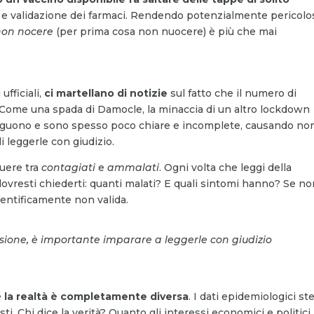
 e validazione dei farmaci. Rendendo potenzialmente pericolo
non nocere
(per prima cosa non nuocere) è più che mai
ufficiali,
ci martellano di notizie
sul fatto che il numero di
. Come una spada di Damocle, la minaccia di un altro lockdown
inseguono e sono spesso poco chiare e incomplete, causando no
 leggerle con giudizio.
guere tra
contagiati
e
ammalati
. Ogni volta che leggi della
 dovresti chiederti: quanti malati? E quali sintomi hanno? Se no
ientificamente non valida.
sione, è importante imparare a leggerle con giudizio
e
la realtà è completamente diversa
. I dati epidemiologici st
ti. Chi dice la verità? Quanto gli interessi economici e politici