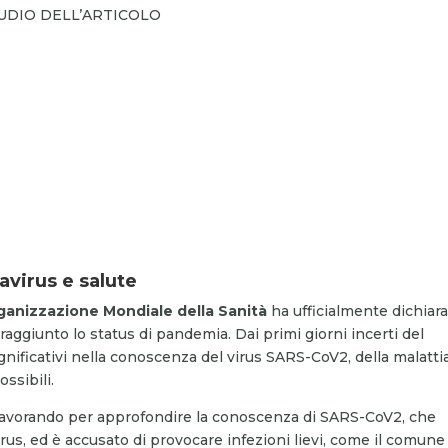
AUDIO DELL’ARTICOLO
avirus e salute
ganizzazione Mondiale della Sanità
ha ufficialmente dichiar
aggiunto lo status di pandemia. Dai primi giorni incerti del
significativi nella conoscenza del virus
SARS-CoV2,
della malatti
ssibili.
 lavorando per approfondire la conoscenza di
SARS-CoV2
, che
rus, ed è accusato di provocare infezioni lievi, come il comune