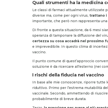
Quali strumenti ha la medicina co
Le classi di farmaci attualmente utilizzate 
diverse ma, come per ogni virus,
trattano i
importante, che però non rappresenta una s
Di fronte a questa situazione, da 6 mesi sia
speranza di tamponare la diffusione del viru
certezza su cosa accadrà nel prossimo f
e imprevedibile. In questo clima di incerte
vaccino.
Il punto comune di quest’approccio convenzi
soluzione è da ricercare all’esterno (nei co
I rischi della fiducia nel vaccino
In base alle mie conoscenze, riporre tutte 
riduttivo. Primo per l
’
estrema mutabilità de
vaccinale. Secondo, ammettendo di riuscire a
probabilmente di breve durata.
Terzo,
la pressione per avere al più prest