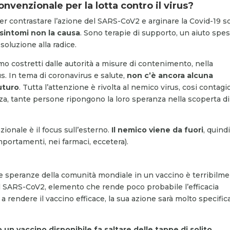
nvenzionale per la lotta contro il virus?
per contrastare l’azione del
SARS-CoV2
e arginare la Covid-19 
 sintomi non la causa
. Sono terapie di supporto, un aiuto spe
oluzione alla radice.
mo costretti dalle autorità a misure di contenimento, nella
s. In tema di coronavirus e salute,
non c’è ancora alcuna
uturo
. Tutta l’attenzione è rivolta al nemico virus, cosi contagi
zza, tante persone ripongono la loro speranza nella scoperta d
onale è il focus sull’esterno.
Il nemico viene da fuori
, quindi
mportamenti, nei farmaci, eccetera).
le speranze della comunità mondiale in un vaccino è terribilm
l SARS-CoV2, elemento che rende poco probabile l
’
efficacia
 rendere il vaccino efficace, la sua azione sarà molto specific
o un vaccino disponibile fa saltare delle tappe di solito