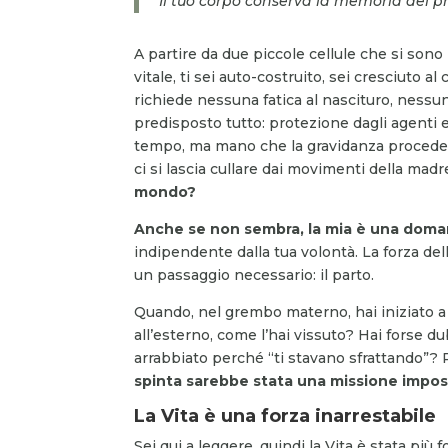
Il tuo corpo conserva la memoria del 
A partire da due piccole cellule che si son
vitale, ti sei auto-costruito, sei cresciuto 
richiede nessuna fatica al nascituro, nessuno
predisposto tutto: protezione dagli agenti e
tempo, ma mano che la gravidanza procede, 
ci si lascia cullare dai movimenti della madr
mondo?
Anche se non sembra, la mia è una doma
indipendente dalla tua volontà. La forza de
un passaggio necessario: il parto.
Quando, nel grembo materno, hai iniziato a 
all’esterno, come l’hai vissuto? Hai forse du
arrabbiato perché “ti stavano sfrattando”?
spinta sarebbe stata una missione impos
La Vita è una forza inarrestabile
Sei qui a leggere, quindi la Vita è stata più 