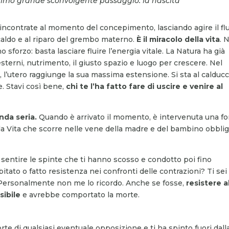
primo grande sconvolgente passaggio: la nascita
o incontrate al momento del concepimento, lasciando agire il fl
al caldo e al riparo del grembo materno.
È il miracolo della vita
. 
 sforzo: basta lasciare fluire l’energia vitale. La Natura ha già
sterni, nutrimento, il giusto spazio e luogo per crescere. Nel
l’utero raggiunge la sua massima estensione. Si sta al calducc
e. Stavi così bene,
chi te l’ha fatto fare
di uscire
e venire al
nda seria.
Quando è arrivato il momento, è intervenuta una fo
lla Vita che scorre nelle vene della madre e del bambino obblig
sentire le spinte che ti hanno scosso e condotto poi fino
bitato o fatto resistenza nei confronti delle contrazioni? Ti sei
 Personalmente non me lo ricordo. Anche se fosse,
resistere a
sibile
e avrebbe comportato la morte.
forte di qualsiasi eventuale opposizione e ti ha spinto fuori dall