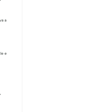
va a
le e
?