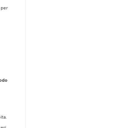
 per
iodo
ita.
seri