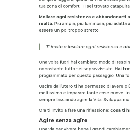
tua zona di comfort. Ti sei trovato catapul
Mollare ogni resistenza e abbandonarti a
realtà
. Più ampia, più luminosa, più adatta a
essere un po’ troppo stretto.
Ti invito a lasciare ogni resistenza e 
Una volta fuori hai cambiato modo di respira
nonostante tutto sei sopravvissuto.
Hai tro
programmato per questo passaggio. Una forz
Uscire dall’utero ti ha permesso di avere pi
moltissimo e imparare tante cose nuove. In
sempre lasciando agire la Vita. Sviluppa m
Ora ti invito a fare una riflessione:
cosa ti 
Agire senza agire
Una via per vivere bene i grandi cambiament