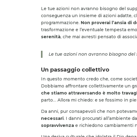
Le tue azioni non avranno bisogno del supp
conseguenza un insieme di azioni adatte, 
programmazione.
Non proverai l’ansia di d
trasformazione e l’eventuale tempesta emo
serenità
, che mai avresti pensato di assoc
Le tue azioni non avranno bisogno del 
Un passaggio collettivo
In questo momento credo che, come società,
Dobbiamo affrontare collettivamente un g
che stiamo attraversando è molto travag
parto… Allora mi chiedo: e se fossimo in pie
Da anni, pur consapevoli che non potevamo
necessari
. I danni procurati all’ambiente da
sopravvivenza
e richiedono cambiamenti nell
Una deriva culturale che idolatra il Dio denar