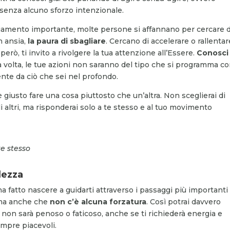
 senza alcuno sforzo intenzionale.
amento importante, molte persone si affannano per cercare d
n ansia,
la paura di sbagliare
. Cercano di accelerare o rallentare
rò, ti invito a rivolgere la tua attenzione all’Essere.
Conosci
la volta, le tue azioni non saranno del tipo che si programma co
te da ciò che sei nel profondo.
 giusto fare una cosa piuttosto che un’altra. Non sceglierai di
i altri, ma risponderai solo a te stesso e al tuo movimento
te stesso
lezza
i ha fatto nascere a guidarti attraverso i passaggi più importanti
a anche che
non c’è alcuna forzatura
. Così potrai davvero
non sarà penoso o faticoso, anche se ti richiederà energia e
mpre piacevoli.