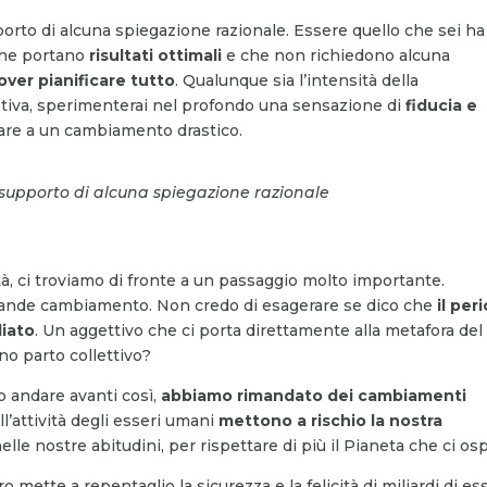
orto di alcuna spiegazione razionale. Essere quello che sei ha
che portano
risultati
ottimali
e che non richiedono alcuna
over pianificare tutto
. Qualunque sia l’intensità della
tiva, sperimenterai nel profondo una sensazione di
fiducia e
iare a un cambiamento drastico.
supporto di alcuna spiegazione razionale
 ci troviamo di fronte a un passaggio molto importante.
rande cambiamento. Non credo di esagerare se dico che
il per
liato
. Un aggettivo che ci porta direttamente alla metafora del
no parto collettivo?
 andare avanti così,
abbiamo rimandato dei cambiamenti
ll’attività degli esseri umani
mettono a rischio la nostra
e nostre abitudini, per rispettare di più il Pianeta che ci osp
o mette a repentaglio la sicurezza e la felicità di miliardi di es