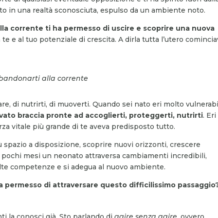
tato in una realtà sconosciuta, espulso da un ambiente noto.
lla corrente ti ha permesso di uscire e scoprire una nuova
 te e al tuo potenziale di crescita. A dirla tutta l’utero comincia
abbandonarti alla corrente
re, di nutrirti, di muoverti. Quando sei nato eri molto vulnerabi
vato braccia pronte ad accoglierti, proteggerti, nutrirti
. Eri
a vitale più grande di te aveva predisposto tutto.
ù spazio a disposizione, scoprire nuovi orizzonti, crescere
 pochi mesi un neonato attraversa cambiamenti incredibili,
olte competenze e si adegua al nuovo ambiente.
ha permesso di attraversare questo difficilissimo passaggio
i la conosci già. Sto parlando di
agire senza agire
, ovvero