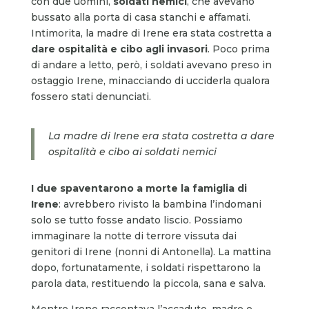
con due uomini,
soldati nemici
, che avevano
bussato alla porta di casa stanchi e affamati.
Intimorita, la madre di Irene era stata costretta a
dare ospitalità e cibo agli invasori
. Poco prima
di andare a letto, però, i soldati avevano preso in
ostaggio Irene, minacciando di ucciderla qualora
fossero stati denunciati.
La madre di Irene era stata costretta a dare
ospitalità e cibo ai soldati nemici
I due spaventarono a morte la famiglia di
Irene
: avrebbero rivisto la bambina l’indomani
solo se tutto fosse andato liscio. Possiamo
immaginare la notte di terrore vissuta dai
genitori di Irene (nonni di Antonella). La mattina
dopo, fortunatamente, i soldati rispettarono la
parola data, restituendo la piccola, sana e salva.
Mentre Irene raccontava l’accaduto, madre e