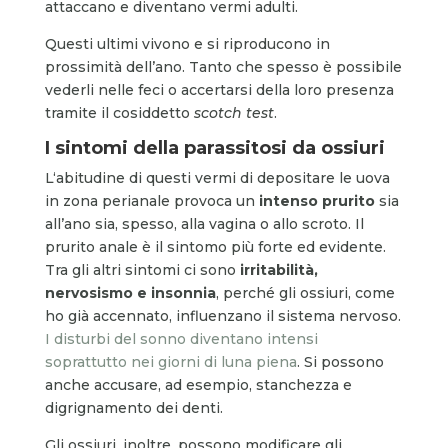
attaccano e diventano vermi adulti.
Questi ultimi vivono e si riproducono in
prossimità dell’ano. Tanto che spesso è possibile
vederli nelle feci o accertarsi della loro presenza
tramite il cosiddetto
scotch test
.
I sintomi della parassitosi da ossiuri
L‘abitudine di questi vermi di depositare le uova
in zona perianale provoca un
intenso prurito
sia
all’ano sia, spesso, alla vagina o allo scroto. Il
prurito anale è il sintomo più forte ed evidente.
Tra gli altri sintomi ci sono
irritabilità,
nervosismo e insonnia
, perché gli ossiuri, come
ho già accennato, influenzano il sistema nervoso.
I disturbi del sonno diventano intensi
soprattutto nei giorni di luna piena
. Si possono
anche accusare, ad esempio, stanchezza e
digrignamento dei denti.
Gli ossiuri, inoltre, possono modificare gli