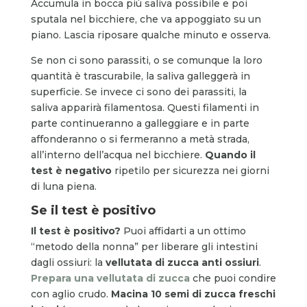
Accumula in bocca più saliva possibile e poi
sputala nel bicchiere, che va appoggiato su un
piano. Lascia riposare qualche minuto e osserva.
Se non ci sono parassiti, o se comunque la loro
quantità è trascurabile, la saliva galleggerà in
superficie. Se invece ci sono dei parassiti, la
saliva apparirà filamentosa. Questi filamenti in
parte continueranno a galleggiare e in parte
affonderanno o si fermeranno a metà strada,
all’interno dell’acqua nel bicchiere.
Quando il
test è negativo
ripetilo per sicurezza nei giorni
di luna piena.
Se il test è positivo
Il test è positivo?
Puoi affidarti a un ottimo
“metodo della nonna” per liberare gli intestini
dagli ossiuri: la
vellutata di zucca anti ossiuri
.
Prepara una vellutata di zucca
che puoi condire
con aglio crudo.
Macina 10 semi di zucca freschi