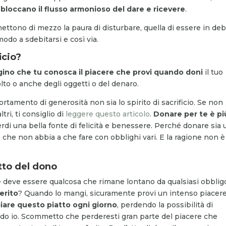
bloccano il flusso armonioso del dare e ricevere
.
 mettono di mezzo la paura di disturbare, quella di essere in deb
modo a sdebitarsi e così via.
icio?
ino che
tu conosca il piacere che provi quando doni
il tuo
olto o anche degli oggetti o del denaro.
amento di generosità non sia lo spirito di sacrificio. Se non
ltri, ti consiglio di
leggere questo articolo
.
Donare per te è pi
perdi una bella fonte di felicità e benessere. Perché donare sia 
e che non abbia a che fare con obblighi vari. E la ragione non è
tto del dono
re deve essere qualcosa che rimane lontano da qualsiasi obblig
erito
? Quando lo mangi, sicuramente provi un intenso piacere
are questo piatto ogni giorno
, perdendo la possibilità di
do io. Scommetto che perderesti gran parte del piacere che