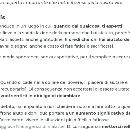
un aspetto importante che nutre il senso della nostra vita
is
conduce in un luogo in cui,
quando dai qualcosa, ti aspetti
llievo o la soddisfazione della persona che hai aiutato, perch
Ma ti aspetti anche gratitudine. E
credi che chi hai aiutato d
vrai bisogno, anche a costo di fare fatica e sacrificarsi.
e in modo spontaneo, senza aspettative, per il semplice piacere 
. Quando si cade nella spirale del dovere, il piacere di aiutare è
uperarlo!). Di conseguenza non accetterai di essere aiutato
vuoi sentirti in obbligo di ricambiare
.
n debito, hai imparato a non chiedere aiuto e a fare tutto (o quas
offrono aiuto e doni, può portare a un
aumento significativo de
’altro canto, vivere le situazioni più difficili o faticose
aggrava l’insorgenza di malattie
. Di conseguenza
mettersi nel