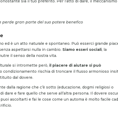
nostante sia il tuo preferito. Per l’atto di dare, il meccanismo 
re perde gran parte del suo potere benefico
re
no ed è un atto naturale e spontaneo. Può esserci grande piac
 senza aspettarsi nulla in cambio.
Siamo esseri sociali
, la
tre il senso della nostra vita.
turale si intromette però,
il piacere di aiutare si può
o condizionamento rischia di troncare il flusso armonioso insi
tituito dal dovere.
e dalla ragione che c’è sotto (educazione, dogmi religiosi o
a di dare e fare quello che serve all’altra persona. Il dovere oscu
oi ascoltarti e fai le cose come un automa è molto facile ca
rificio.