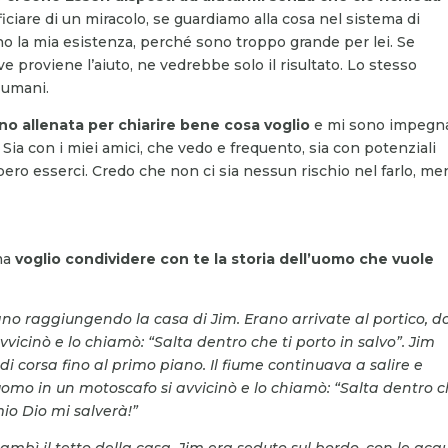
ficiare di un miracolo, se guardiamo alla cosa nel sistema di
o la mia esistenza, perché sono troppo grande per lei. Se
 proviene l’aiuto, ne vedrebbe solo il risultato. Lo stesso
 umani.
no allenata per chiarire bene cosa voglio
e mi sono impegn
. Sia con i miei amici, che vedo e frequento, sia con potenziali
o esserci. Credo che non ci sia nessun rischio nel farlo, me
ma
voglio condividere con te la storia dell’uomo che vuole
ano raggiungendo la casa di Jim. Erano arrivate al portico, d
vvicinò e lo chiamò: “Salta dentro che ti porto in salvo”. Jim
i di corsa fino al primo piano. Il fiume continuava a salire e
uomo in un motoscafo si avvicinò e lo chiamò: “Salta dentro 
 mio Dio mi salverà!”
 lambì il tetto della casa. Jim era seduto sul bordo, con le acq