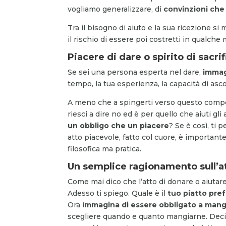
vogliamo generalizzare, di
convinzioni che 
Tra il bisogno di aiuto e la sua ricezione si
il rischio di essere poi costretti in qualche 
Piacere di dare o spirito di sacrif
Se sei una persona esperta nel dare,
immag
tempo, la tua esperienza, la capacità di asc
A meno che a spingerti verso questo comport
riesci a dire no ed è per quello che aiuti gli a
un obbligo che un piacere
? Se è così, ti 
atto piacevole, fatto col cuore, è important
filosofica ma pratica.
Un semplice ragionamento sull’a
Come mai dico che l’atto di donare o aiuta
Adesso ti spiego. Quale è il
tuo piatto pref
Ora i
mmagina di essere obbligato a mangi
scegliere quando e quanto mangiarne. Deci