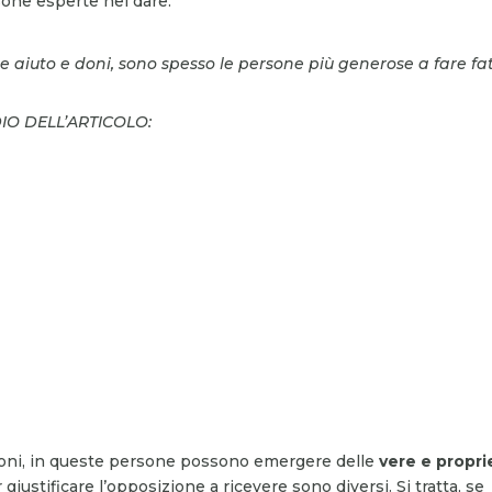
sone esperte nel dare.
re aiuto e doni, sono spesso le persone più generose a fare fa
DIO DELL’ARTICOLO:
 doni, in queste persone possono emergere delle
vere e propri
 giustificare l’opposizione a ricevere sono diversi. Si tratta, se