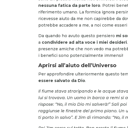
nessuna fatica da parte loro
. Potrei bene
riferimento umano. La formica ignora persin
ricevesse aiuto da me non capirebbe da dove
potrebbe accadere a me, a noi come esseri
Da quando ho avuto questo pensiero
mi so
a
condividere ad alta voce i miei desideri
presenze amiche che non vedo ma potrebber
i benefici sono potenzialmente immensi!
Aprirsi all’aiuto dell’Universo
Per approfondire ulteriormente questo te
essere salvato da Dio
.
Il fiume stava straripando e le acque stav
lui si trovava. Un uomo in barca a remi si a
rispose: “No, il mio Dio mi salverà!” Salì po
raggiunse le finestre del primo piano. Un 
ti porto in salvo”. E Jim di rimando: “No, il
Poi Jim corse sul tetto. Ben presto il fiume