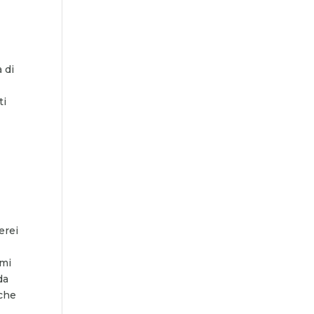
 di
ti
erei
 mi
da
 che