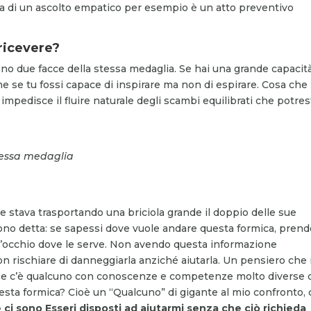
a di un ascolto empatico per esempio è un atto preventivo
ricevere?
no due facce della stessa medaglia. Se hai una grande capacità
me se tu fossi capace di inspirare ma non di espirare. Cosa che
mpedisce il fluire naturale degli scambi equilibrati che potres
stessa medaglia
 stava trasportando una briciola grande il doppio delle sue
ono detta: se sapessi dove vuole andare questa formica, prend
er d’occhio dove le serve. Non avendo questa informazione
 rischiare di danneggiarla anziché aiutarla. Un pensiero che
sa se c’è qualcuno con conoscenze e competenze molto diverse 
sta formica? Cioè un “Qualcuno” di gigante al mio confronto,
 ci sono Esseri disposti ad aiutarmi senza che ciò richieda