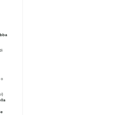
é
ebba
di
 o
i)
lla
le