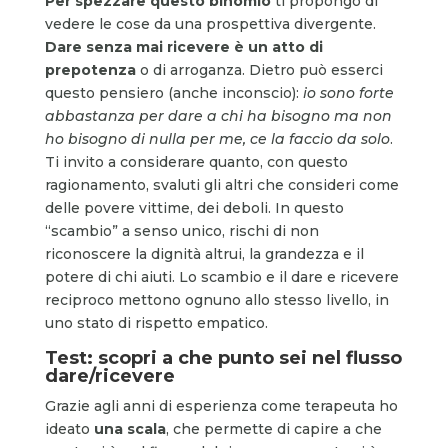
Per spezzare questo binomio
ti propongo di
vedere le cose da una prospettiva divergente.
Dare
senza mai ricevere è un atto di
prepotenza
o di arroganza. Dietro può esserci
questo pensiero (anche inconscio):
io sono forte
abbastanza per dare a chi ha bisogno ma non
ho bisogno di nulla per me, ce la faccio da solo
.
Ti invito a considerare quanto, con questo
ragionamento, svaluti gli altri che consideri come
delle povere vittime, dei deboli. In questo
“scambio” a senso unico, rischi di non
riconoscere la dignità altrui, la grandezza e il
potere di chi aiuti. Lo scambio e il dare e ricevere
reciproco mettono ognuno allo stesso livello, in
uno stato di rispetto empatico.
Test: scopri a che punto sei nel flusso
dare/ricevere
Grazie agli anni di esperienza come terapeuta ho
ideato
una scala
, che permette di capire a che