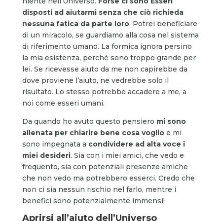
niente nell’Universo.
Forse ci sono Esseri
disposti ad aiutarmi senza che ciò richieda
nessuna fatica da parte loro
. Potrei beneficiare
di un miracolo, se guardiamo alla cosa nel sistema
di riferimento umano. La formica ignora persino
la mia esistenza, perché sono troppo grande per
lei. Se ricevesse aiuto da me non capirebbe da
dove proviene l’aiuto, ne vedrebbe solo il
risultato. Lo stesso potrebbe accadere a me, a
noi come esseri umani.
Da quando ho avuto questo pensiero
mi sono
allenata per chiarire bene cosa voglio
e mi
sono impegnata a
condividere ad alta voce i
miei desideri
. Sia con i miei amici, che vedo e
frequento, sia con potenziali presenze amiche
che non vedo ma potrebbero esserci. Credo che
non ci sia nessun rischio nel farlo, mentre i
benefici sono potenzialmente immensi!
Aprirsi all’aiuto dell’Universo