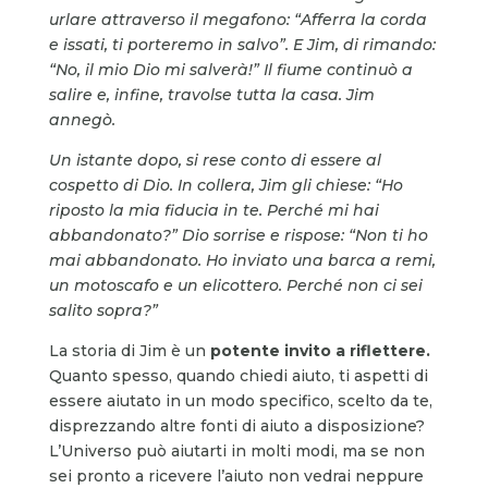
urlare attraverso il megafono: “Afferra la corda
e issati, ti porteremo in salvo”. E Jim, di rimando:
“No, il mio Dio mi salverà!” Il fiume continuò a
salire e, infine, travolse tutta la casa. Jim
annegò.
Un istante dopo, si rese conto di essere al
cospetto di Dio. In collera, Jim gli chiese: “Ho
riposto la mia fiducia in te. Perché mi hai
abbandonato?” Dio sorrise e rispose: “Non ti ho
mai abbandonato. Ho inviato una barca a remi,
un motoscafo e un elicottero. Perché non ci sei
salito sopra?”
La storia di Jim è un
potente invito a riflettere.
Quanto spesso, quando chiedi aiuto, ti aspetti di
essere aiutato in un modo specifico, scelto da te,
disprezzando altre fonti di aiuto a disposizione?
L’Universo può aiutarti in molti modi, ma se non
sei pronto a ricevere l’aiuto non vedrai neppure