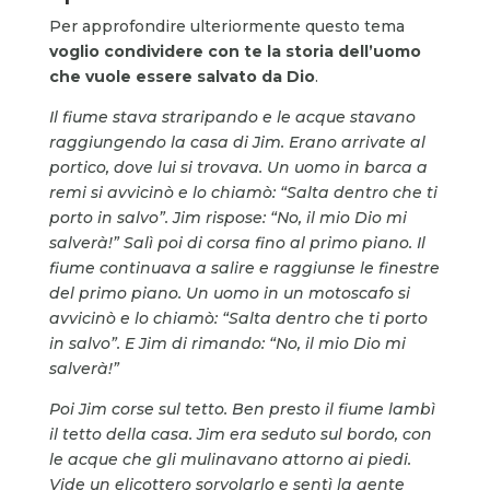
Per approfondire ulteriormente questo tema
voglio condividere con te la storia dell’uomo
che vuole essere salvato da Dio
.
Il fiume stava straripando e le acque stavano
raggiungendo la casa di Jim. Erano arrivate al
portico, dove lui si trovava. Un uomo in barca a
remi si avvicinò e lo chiamò: “Salta dentro che ti
porto in salvo”. Jim rispose: “No, il mio Dio mi
salverà!” Salì poi di corsa fino al primo piano. Il
fiume continuava a salire e raggiunse le finestre
del primo piano. Un uomo in un motoscafo si
avvicinò e lo chiamò: “Salta dentro che ti porto
in salvo”. E Jim di rimando: “No, il mio Dio mi
salverà!”
Poi Jim corse sul tetto. Ben presto il fiume lambì
il tetto della casa. Jim era seduto sul bordo, con
le acque che gli mulinavano attorno ai piedi.
Vide un elicottero sorvolarlo e sentì la gente