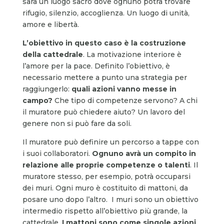
sarà un luogo sacro dove ognuno potrà trovare
rifugio, silenzio, accoglienza. Un luogo di unità,
amore e libertà.
L’obiettivo in questo caso è la costruzione
della cattedrale
. La motivazione interiore è
l’amore per la pace. Definito l’obiettivo, è
necessario mettere a punto una strategia per
raggiungerlo:
quali azioni vanno messe in
campo?
Che tipo di competenze servono? A chi
il muratore può chiedere aiuto? Un lavoro del
genere non si può fare da soli.
Il muratore può definire un percorso a tappe con
i suoi collaboratori.
Ognuno avrà un compito in
relazione alle proprie competenze o talenti
. Il
muratore stesso, per esempio, potrà occuparsi
dei muri. Ogni muro è costituito di mattoni, da
posare uno dopo l’altro. I muri sono un obiettivo
intermedio rispetto all’obiettivo più grande, la
cattedrale.
I mattoni sono come singole azioni