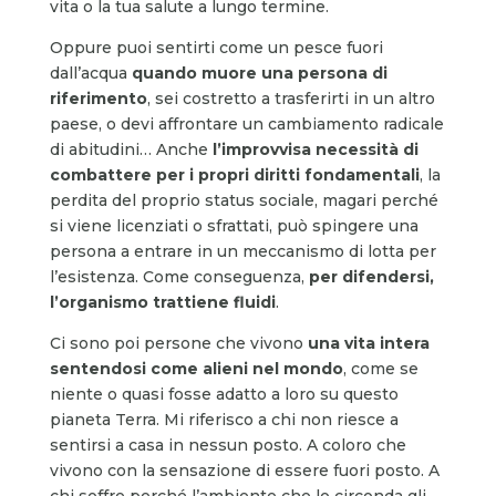
vita o la tua salute a lungo termine.
Oppure puoi sentirti come un pesce fuori
dall’acqua
quando muore una persona di
riferimento
, sei costretto a trasferirti in un altro
paese, o devi affrontare un cambiamento radicale
di abitudini… Anche
l’improvvisa necessità di
combattere per i propri diritti fondamentali
, la
perdita del proprio status sociale, magari perché
si viene licenziati o sfrattati, può spingere una
persona a entrare in un meccanismo di lotta per
l’esistenza. Come conseguenza,
per difendersi,
l’organismo trattiene fluidi
.
Ci sono poi persone che vivono
una vita intera
sentendosi come alieni nel mondo
, come se
niente o quasi fosse adatto a loro su questo
pianeta Terra. Mi riferisco a chi non riesce a
sentirsi a casa in nessun posto. A coloro che
vivono con la sensazione di essere fuori posto. A
chi soffre perché l’ambiente che lo circonda gli