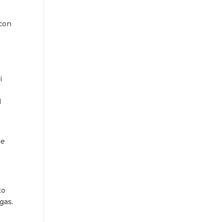
 con
i
l
 e
to
gas.