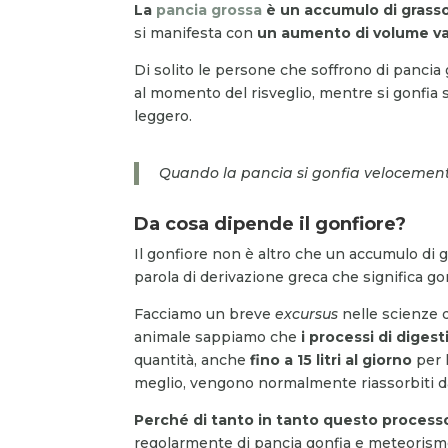
La
pancia grossa
è un accumulo di grass
si manifesta con
un aumento di volume va
Di solito le persone che soffrono di pancia
al momento del risveglio, mentre si gonfia
leggero.
Quando la pancia si gonfia velocemen
Da cosa dipende il gonfiore?
Il gonfiore non è altro che un accumulo di 
parola di derivazione greca che significa g
Facciamo un breve
excursus
nelle scienze d
animale sappiamo che
i processi di dig
quantità, anche
fino a 15 litri al giorno
per 
meglio, vengono normalmente riassorbiti d
Perché di tanto in tanto questo process
regolarmente di pancia gonfia e meteorismo