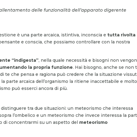
un rallentamento delle funzionalità dell’apparato digerente
estione è una parte arcaica, istintiva, inconscia e
tutta rivolta 
 pensante e conscia, che possiamo controllare con la nostra
ente “indigesta”
, nella quale necessità e bisogni non vengo
 aumentando la propria funzione
. Hai bisogno, anche se non 
te di te che pensa e ragiona può credere che la situazione vissu
a parte arcaica dell’organismo la ritiene inaccettabile e molt
ismo può esserci ancora di più.
istinguere tra due situazioni: un meteorismo che interessa
sopra l’ombelico e un meteorismo che invece interessa la par
lto di concentrarmi su un aspetto del
meteorismo