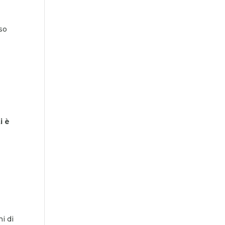
rso
ti è
.
i di