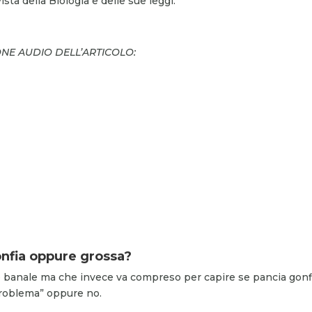
sta della Biologia e delle sue leggi.
ONE AUDIO DELL’ARTICOLO:
onfia oppure grossa?
banale ma che invece va compreso per capire se pancia gonf
roblema” oppure no.