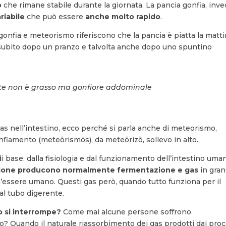
o
che rimane stabile durante la giornata. La pancia gonfia, inve
riabile
che può essere
anche molto rapido
.
 gonfia e meteorismo riferiscono che la pancia è piatta la matt
 subito dopo un pranzo e talvolta anche dopo uno spuntino
te non è grasso ma gonfiore addominale
gas nell’intestino, ecco perché si parla anche di meteorismo,
onfiamento (meteōrismós), da meteōrízō, sollevo in alto.
i base: dalla fisiologia e dal funzionamento dell’intestino uma
estione producono normalmente fermentazione e gas
in gran
l’essere umano. Questi gas però, quando tutto funziona per il
al tubo digerente.
o si interrompe?
Come mai alcune persone soffrono
? Quando il naturale riassorbimento dei gas prodotti dai proc