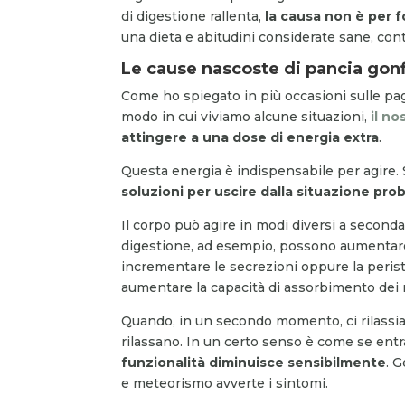
di digestione rallenta,
la causa non è per f
una dieta e abitudini considerate sane, cont
Le cause nascoste di pancia gon
Come ho spiegato in più occasioni sulle pag
modo in cui viviamo alcune situazioni,
il no
attingere a una dose di energia extra
.
Questa energia è indispensabile per agire. 
soluzioni per uscire dalla situazione pro
Il corpo può agire in modi diversi a seconda
digestione, ad esempio, possono aumentare
incrementare le secrezioni oppure la perista
aumentare la capacità di assorbimento dei n
Quando, in un secondo momento, ci rilassiamo
rilassano. In un certo senso è come se ent
funzionalità diminuisce sensibilmente
. 
e meteorismo avverte i sintomi.