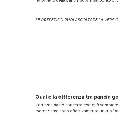
fenomeno della pancia gonfia dal punto di vi
SE PREFERISCI PUOI ASCOLTARE LA VERSI
Qual è la differenza tra pancia g
Partiamo da un concetto che può sembrare 
meteorismo sono effettivamente un tuo “p