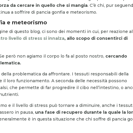
orza da cercare in quello che si mangia
. C’è chi, pur seguen
inua a soffrire di pancia gonfia e meteorismo.
fia e meteorismo
ine di questo blog, ci sono dei momenti in cui, per reazione al
stro livello di stress si innalza
, allo scopo di consentirci di
Se però non agiamo il corpo lo fa al posto nostro,
cercando
blematica.
 della problematica da affrontare. I tessuti responsabili della
 il loro funzionamento. A seconda delle necessità possono
lsi, che permette di far progredire il cibo nell’intestino, o anc
utrienti.
 e il livello di stress può tornare a diminuire, anche i tessuti
rassero in pausa,
una fase di recupero durante la quale la lo
Generalmente è in questa situazione che chi soffre di pancia go