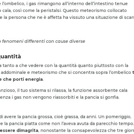
e l’ombelico, i gas rimangono all’interno dell’intestino tenue
cala, così come la peristalsi. Questo meteorismo collocato
he la persona che ne è affetta ha vissuto una situazione di sca
no fenomeni differenti con cause diverse
quantità
ha tanto a che vedere con la quantità quanto piuttosto con la
iore addominale e meteorismo che si concentra sopra l’ombelico
 che porti energia
.
ioso, il tuo sistema si rilassa, la funzione assorbente cala
uenza i gas non vengono riassorbiti e la pancia si gonfia.
 avere la pancia grossa, cioè grassa, da anni. Un pomeriggio,
ere la pancia piatta come non l’aveva avuta da parecchio tempo
 essere dimagrita
, nonostante la consapevolezza che tre giorn