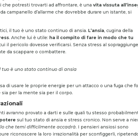
 che potresti trovarti ad affrontare, è una
vita vissuta all’ins
, da campanello d’allarme che dovrebbe durare un istante, si
tici, il tuo è uno stato continuo di ansia.
L’ansia
, cugina della
tress
. Anche lui è utile:
ha il compito di fare in modo che tu
i il pericolo dovesse verificarsi. Senza stress al sopraggiung
nte da scappare o combattere.
 il tuo è uno stato continuo di ansia
esa di usare le proprie energie per un attacco o una fuga che f
 sia per la mente sia per il corpo.
razionali
enti avranno provato a darti e sulle quali tu stesso probabilmen
 potere
sul tuo stato di ansia e stress cronico. Non serve a ni
lo che temi difficilmente accadrà
. I pensieri ansiosi sono
re riconoscere la loro irrazionalità per sconfiggerli, ripetend