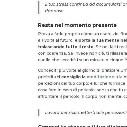
Il tuo stress continua ad accumularsi 
dannoso
Resta nel momento presente
Prova a farlo proprio come un esercizio, fin
è rivolta al futuro.
Riporta la tua mente nel 
tralasciando tutto il resto.
Se nei fatti rea
con coerenza
.
Se invece non c’è, ti rilasser
quello che accadrà tra un minuto o cinque è 
Concediti più volte al giorno di praticare un
preferita
ti consiglio la
meditazione
o la m
percezioni del tuo corpo: è lui che fornisce a
cosa fare in caso di pericolo, senza che tu
affrontare il pericolo. Il corpo non mente, 
Lavora per riconnetterti alle percezion
Conosci te stesso e il tuo dialogo