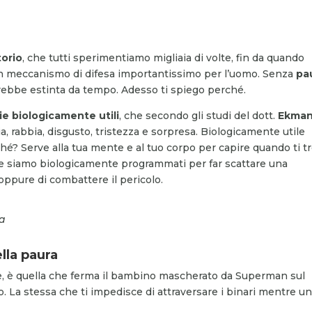
torio
, che tutti sperimentiamo migliaia di volte, fin da quando
n meccanismo di difesa importantissimo per l’uomo. Senza
pa
rebbe estinta da tempo. Adesso ti spiego perché.
ie biologicamente utili
, che secondo gli studi del dott.
Ekma
a, rabbia, disgusto, tristezza e sorpresa. Biologicamente utile
rché? Serve alla tua mente e al tuo corpo per capire quando ti tr
reale siamo biologicamente programmati per far scattare una
 oppure di combattere il pericolo.
sa
lla paura
e, è quella che ferma il bambino mascherato da Superman sul
o. La stessa che ti impedisce di attraversare i binari mentre u
.