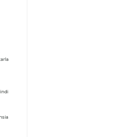
e
tarla
indi
nsia