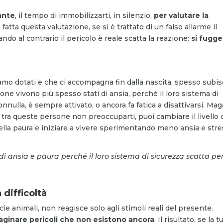
ante
, il tempo di immobilizzarti, in silenzio,
per
valutare la
 fatta questa valutazione, se si è trattato di un falso allarme il
uando al contrario il pericolo è reale scatta la reazione:
si fugge
 siamo dotati e che ci accompagna fin dalla nascita, spesso subi
ne vivono più spesso stati di ansia, perché il loro sistema di
lla, è sempre attivato, o ancora fa fatica a disattivarsi. Maga
 tra queste persone non preoccuparti, puoi cambiare il livello 
lla paura e iniziare a vivere sperimentando meno ansia e stre
di ansia e paura perché il loro sistema di sicurezza scatta pe
 difficoltà
ie animali, non reagisce solo agli stimoli reali del presente.
aginare pericoli che non esistono ancora
. Il risultato, se la t