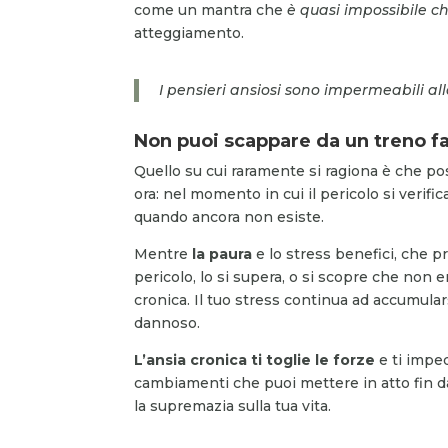
come un mantra che
è quasi impossibile ch
atteggiamento.
I pensieri ansiosi sono impermeabili al
Non puoi scappare da un treno 
Quello su cui raramente si ragiona è che po
ora: nel momento in cui il pericolo si verif
quando ancora non esiste.
Mentre
la paura
e lo stress benefici, che p
pericolo, lo si supera, o si scopre che non 
cronica. Il tuo stress continua ad accumula
dannoso.
L’ansia cronica ti toglie le forze
e ti imped
cambiamenti che puoi mettere in atto fin d
la supremazia sulla tua vita.