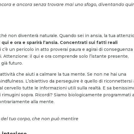
ancora e ancora senza trovare mai uno sfogo, diventando qui
ché non diventerà naturale. Quando sei in ansia, la tua attenz
qui e ora e sparirà l’ansia. Concentrati sui fatti reali
li c’è un pericolo in atto proverai paura e agirai di conseguenza
ai. Attenzione: il qui e ora comprende solo l’istante presente,
già futuro.
’attività che aiuti a calmare la tua mente. Se non ne hai una
indfulness. L’obiettivo da perseguire è quello di riconnettersi 
l cervello tutte le informazioni utili sulla realtà. E sa benissim
 ci rimugini sopra. Ricordi? Siamo biologicamente programmati 
contrariamente alla mente.
i del tuo corpo, che non può mentire
 interiore