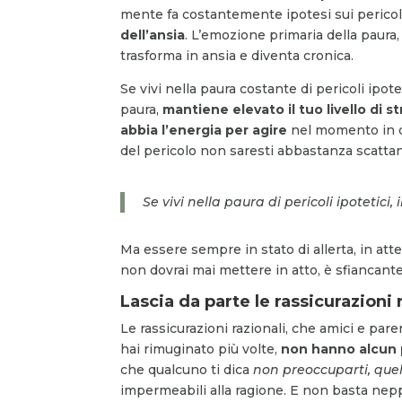
mente fa costantemente ipotesi sui pericoli
dell’ansia
. L’emozione primaria della paura
trasforma in ansia e diventa cronica.
Se vivi nella paura costante di pericoli ipote
paura,
mantiene elevato il tuo livello di s
abbia l’energia per agire
nel momento in cu
del pericolo non saresti abbastanza scatta
Se vivi nella paura di pericoli ipotetici,
Ma essere sempre in stato di allerta, in att
non dovrai mai mettere in atto, è sfiancante
Lascia da parte le rassicurazioni 
Le rassicurazioni razionali, che amici e par
hai rimuginato più volte,
non hanno alcun
che qualcuno ti dica
non preoccuparti, quel
impermeabili alla ragione. E non basta neppu