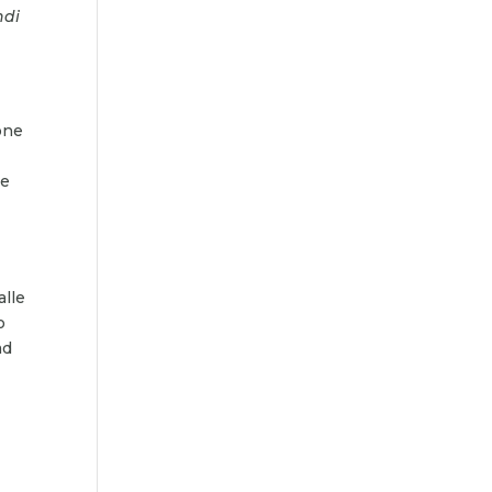
ndi
ione
 e
alle
o
ad