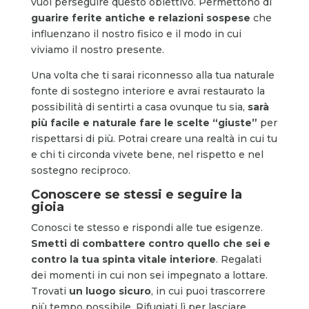
vuoi perseguire questo obiettivo. Permettono di
guarire ferite antiche e relazioni sospese
che
influenzano il nostro fisico e il modo in cui
viviamo il nostro presente.
Una volta che ti sarai riconnesso alla tua naturale
fonte di sostegno interiore e avrai restaurato la
possibilità di sentirti a casa ovunque tu sia,
sarà
più facile e naturale fare le scelte “giuste”
per
rispettarsi di più. Potrai creare una realtà in cui tu
e chi ti circonda vivete bene, nel rispetto e nel
sostegno reciproco.
Conoscere se stessi e seguire la
gioia
Conosci te stesso e rispondi alle tue esigenze.
Smetti di combattere contro quello che sei e
contro la tua spinta vitale interiore
. Regalati
dei momenti in cui non sei impegnato a lottare.
Trovati
un luogo sicuro
, in cui puoi trascorrere
più tempo possibile. Rifugiati lì per lasciare