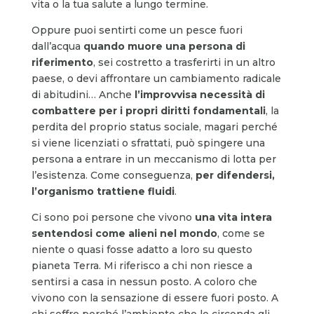
vita o la tua salute a lungo termine.
Oppure puoi sentirti come un pesce fuori
dall’acqua
quando muore una persona di
riferimento
, sei costretto a trasferirti in un altro
paese, o devi affrontare un cambiamento radicale
di abitudini… Anche
l’improvvisa necessità di
combattere per i propri diritti fondamentali
, la
perdita del proprio status sociale, magari perché
si viene licenziati o sfrattati, può spingere una
persona a entrare in un meccanismo di lotta per
l’esistenza. Come conseguenza,
per difendersi,
l’organismo trattiene fluidi
.
Ci sono poi persone che vivono
una vita intera
sentendosi come alieni nel mondo
, come se
niente o quasi fosse adatto a loro su questo
pianeta Terra. Mi riferisco a chi non riesce a
sentirsi a casa in nessun posto. A coloro che
vivono con la sensazione di essere fuori posto. A
chi soffre perché l’ambiente che lo circonda gli