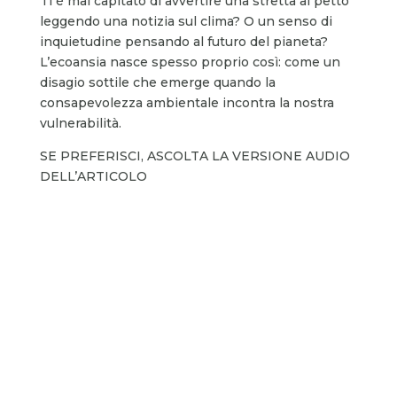
Ti è mai capitato di avvertire una stretta al petto
leggendo una notizia sul clima? O un senso di
inquietudine pensando al futuro del pianeta?
L’ecoansia nasce spesso proprio così: come un
disagio sottile che emerge quando la
consapevolezza ambientale incontra la nostra
vulnerabilità.
SE PREFERISCI, ASCOLTA LA VERSIONE AUDIO
DELL’ARTICOLO